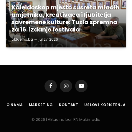
Kaleidoskop mjesto susreta mladih
umjetnika, kreativaca i ljubitelja
savremene kulture: Tuzla spremna
za 16. izdanje festivala
aktuelno.ba
jul 27, 2026
Facebook
Instagram
YouTube
O NAMA
MARKETING
KONTAKT
USLOVI KORIŠTENJA
© 2026 | Aktuelno.ba | RN Multimedia