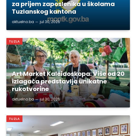
za prijem zaposlenika u školama
Tuzlanskog kantona
aktuelno.ba
jul 30, 2026
TUZLA
Art Market Kaleidoskopa: Više od 20
izlagača predstavlja unikatne
rukotvorine
aktuelno.ba
jul 30, 2026
TUZLA