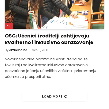
BIH
OSC: Učenici i roditelji zahtijevaju
kvalitetno i inkluzivno obrazovanje
By
aktuelno.ba
dec 6, 2018
Novoimenovane obrazovne vlasti treba da se
fokusiraju na kvalitetno inkluzivno obrazovanje
posvećeno jačanju učeničkih vještina i pripremanju
učenika za prosperitetnu…
LOAD MORE