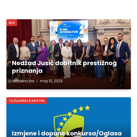
BIH
Nedžad Jusić dobitnik prestižnog
priznanja
aktuelno.ba
maj 10, 2023
TUZLANSKI KANTON
Izmjene i dopune konkursa/Oglasa