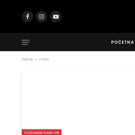
Facebook
Instagram
YouTube
POČETNA
Home
hafizi
»
TUZLANSKI KANTON