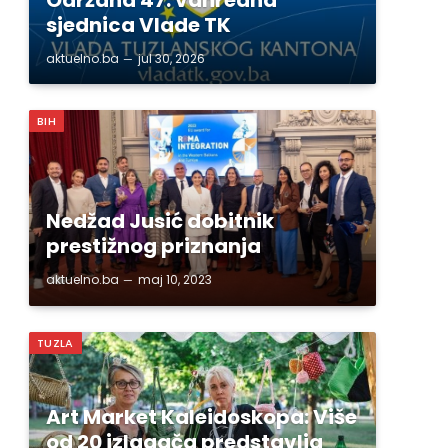
sjednica Vlade TK
aktuelno.ba
jul 30, 2026
BIH
Nedžad Jusić dobitnik
prestižnog priznanja
aktuelno.ba
maj 10, 2023
TUZLA
Art Market Kaleidoskopa: Više
od 20 izlagača predstavlja