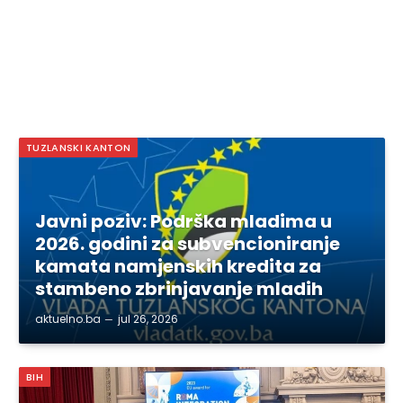
TUZLANSKI KANTON
Javni poziv: Podrška mladima u
2026. godini za subvencioniranje
kamata namjenskih kredita za
stambeno zbrinjavanje mladih
aktuelno.ba
jul 26, 2026
BIH