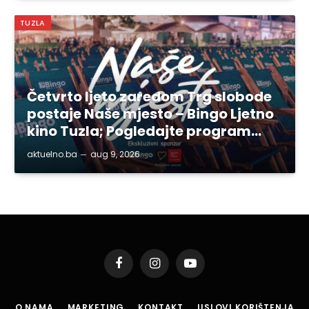
TUZLA
Četvrto ljeto zaredom Trg slobode
postaje Naše mjesto – Bingo Ljetno
kino Tuzla; Pogledajte program…
aktuelno.ba
aug 9, 2026
Facebook
Instagram
YouTube
O NAMA
MARKETING
KONTAKT
USLOVI KORIŠTENJA