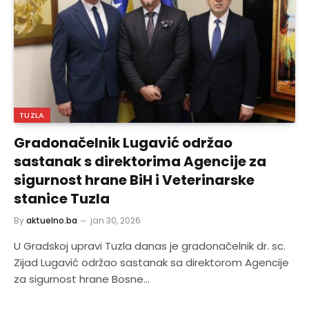
TUZLA
Gradonačelnik Lugavić održao
sastanak s direktorima Agencije za
sigurnost hrane BiH i Veterinarske
stanice Tuzla
By
aktuelno.ba
jan 30, 2026
U Gradskoj upravi Tuzla danas je gradonačelnik dr. sc.
Zijad Lugavić održao sastanak sa direktorom Agencije
za sigurnost hrane Bosne…