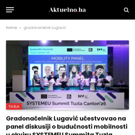
Home
gradonačelnik Lugavić
»
TUZLA
Gradonačelnik Lugavić učestvovao na
panel diskusiji o budućnosti mobilnosti
u okviru SYSTEMEU Summita Tuzla