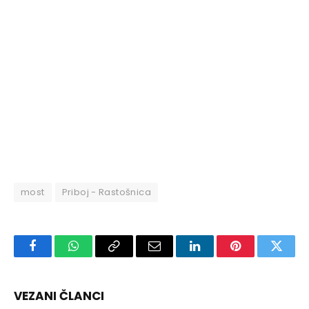
most
Priboj - Rastošnica
Facebook
WhatsApp
Copy
Email
LinkedIn
Pinterest
Twitte
Link
VEZANI ČLANCI