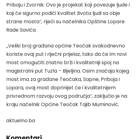
Priboju i Zvornik. Ovo je projekat koji povezuje ljude i
koji će sigurno podići kvalitet života ljudi sa obje
strane mosta“, riječi su načelnika Opštine Lopare
Rade Savića.
„Veliki broj građana općine Teočak svakodnevno
koriste ovaj put i riječni prijelaz, tako da će im novi
most omogućiti znatno brži i kvalitetniji spoj na
magistralni put Tuzla – Bijeljina. Osim značaja kojeg
most ima za građane Teočaka, Sapne, Priboja i
Lopara, ovaj most doprinijet će i kvalitetnijem
privrednom razvoju ovog područja“, zaključio je na
kraju načelnik Općine Teočak Tajib Muminović.
aktuelno.ba
Komentari