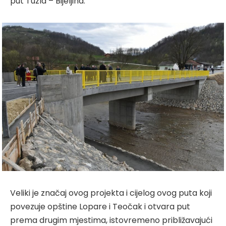
put Tuzla – Bijeljina.
Veliki je značaj ovog projekta i cijelog ovog puta koji
povezuje opštine Lopare i Teočak i otvara put
prema drugim mjestima, istovremeno približavajući