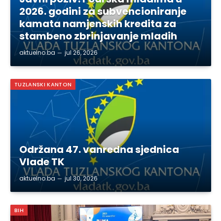
2026. godini za subvencioniranje
kamata namjenskih kredita za
stambeno zbrinjavanje mladih
aktuelno.ba
jul 26, 2026
TUZLANSKI KANTON
Održana 47. vanredna sjednica
Vlade TK
aktuelno.ba
jul 30, 2026
BIH