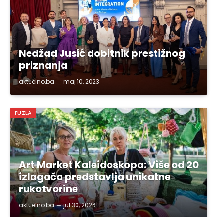
Nedžad Jusić dobitnik prestižnog
priznanja
aktuelno.ba
maj 10, 2023
TUZLA
Art Market Kaleidoskopa: Više od 20
izlagača predstavlja unikatne
rukotvorine
aktuelno.ba
jul 30, 2026