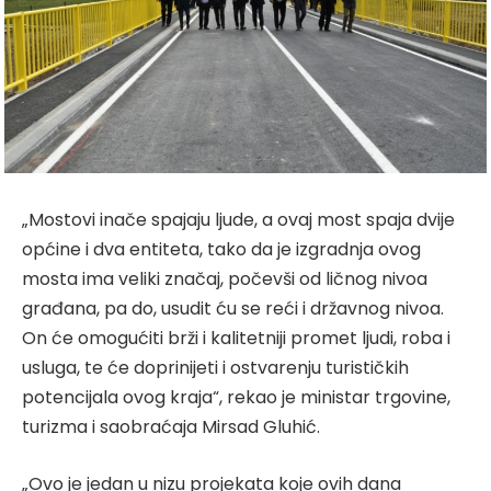
„Mostovi inače spajaju ljude, a ovaj most spaja dvije
općine i dva entiteta, tako da je izgradnja ovog
mosta ima veliki značaj, počevši od ličnog nivoa
građana, pa do, usudit ću se reći i državnog nivoa.
On će omogućiti brži i kalitetniji promet ljudi, roba i
usluga, te će doprinijeti i ostvarenju turističkih
potencijala ovog kraja“, rekao je ministar trgovine,
turizma i saobraćaja Mirsad Gluhić.
„Ovo je jedan u nizu projekata koje ovih dana