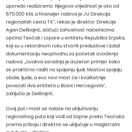
uporedo realiziramo. Njegova vrijednost je oko od
670.000 KM, a finansijer radova je JU Direkcija
regionalnih cesta TK“, rekao je direktor Direkcije
Agan Delibajrić, ističući zahvalnost načelnicima
općina Teočak i Lopare u entitetu Republika Srpska,
koji su u rekordnom roku stvorili preduslove i izdali
dokumentaciju neophodnu za početak izvođenja
radova. „ovakva saradnja je izuzetan primjer kako
se praktično raditi na spajanju ljudi. Mostovi spajaju
obale, ljude, a evo novi most će i kvalitetnije
povezati dva entiteta u Bosni i Hercegovini“,
zaključio je Delibajrić.
Ovaj put i most se nalaze na uključivanju
regionalnog puta koji vodi od Sapne preko Teočaka
prema priboju i direktno se uključuje u magistralni