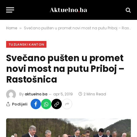
Home
Svečano pušten u promet novi most na putu Priboj – Rastošnica
»
TUZLANSKI KANTON
Svečano pušten u promet
novi most na putu Priboj –
Rastošnica
By
aktuelno.ba
apr 5, 2019
2 Mins Read
Podijeli