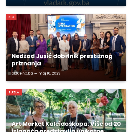
BIH
Nedžad Jusić dobitnik prestižnog
priznanja
aktuelno.ba
maj 10, 2023
TUZLA
Art Market Kaleidoskopa: Više od 20
izlagača predstavlja unikatne