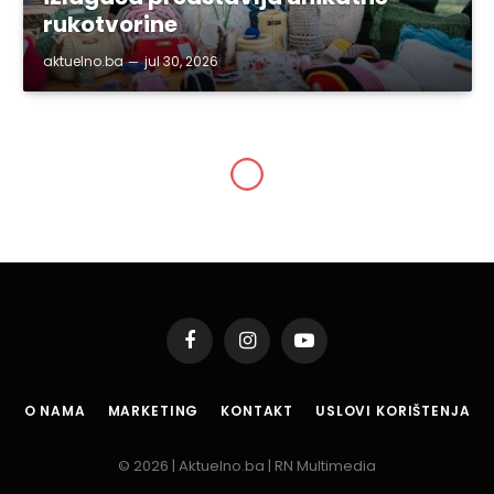
rukotvorine
aktuelno.ba
jul 30, 2026
BIH
Poljoprivrednici
upozoravaju premijera
Nikšića
By
aktuelno.ba
mar 3, 2015
1 Min Read
Podijeli