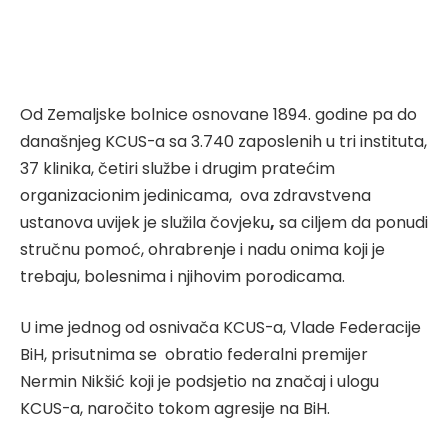
Od Zemaljske bolnice osnovane 1894. godine pa do
današnjeg KCUS-a sa 3.740 zaposlenih u tri instituta,
37 klinika, četiri službe i drugim pratećim
organizacionim jedinicama, ova zdravstvena
ustanova uvijek je služila čovjeku
,
sa ciljem da ponudi
stručnu pomoć, ohrabrenje i nadu onima koji je
trebaju, bolesnima i njihovim porodicama.
U ime jednog od osnivača KCUS-a, Vlade Federacije
BiH, prisutnima se obratio federalni premijer
Nermin Nikšić koji je podsjetio na značaj i ulogu
KCUS-a, naročito tokom agresije na BiH.