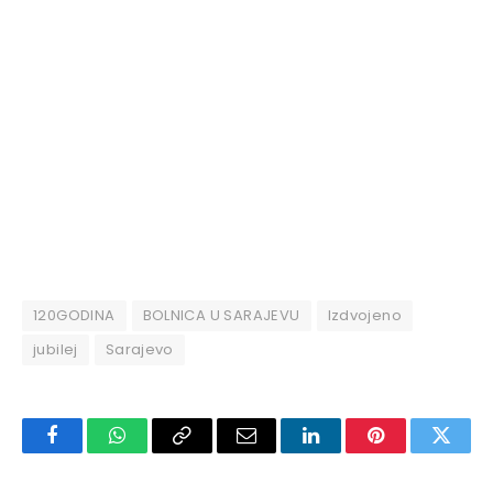
120GODINA
BOLNICA U SARAJEVU
Izdvojeno
jubilej
Sarajevo
Facebook
WhatsApp
Copy
Email
LinkedIn
Pinterest
Twitte
Link