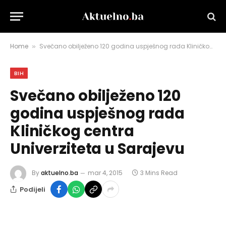
Home
Svečano obilježeno 120 godina uspješnog rada Kliničkog centra Univerziteta u Sarajevu
»
BIH
Svečano obilježeno 120
godina uspješnog rada
Kliničkog centra
Univerziteta u Sarajevu
By
aktuelno.ba
mar 4, 2015
3 Mins Read
Podijeli