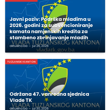
Javni poziv: Podrška mladima u
2026. godini za subvencioniranje
kamata namjenskih kredita za
stambeno zbrinjavanje mladih
aktuelno.ba
jul 26, 2026
TUZLANSKI KANTON
Održana 47. vanredna sjednica
Vlade TK
aktuelno.ba
jul 30, 2026