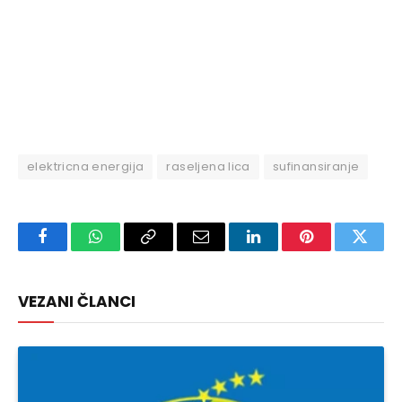
elektricna energija
raseljena lica
sufinansiranje
Facebook
WhatsApp
Copy
Email
LinkedIn
Pinterest
Twitte
Link
VEZANI ČLANCI