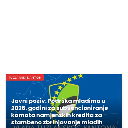
TUZLANSKI KANTON
Javni poziv: Podrška mladima u
2026. godini za subvencioniranje
kamata namjenskih kredita za
stambeno zbrinjavanje mladih