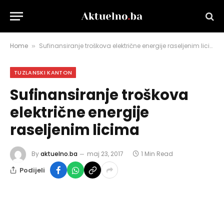
Home
Sufinansiranje troškova električne energije raseljenim licima
»
TUZLANSKI KANTON
Sufinansiranje troškova
električne energije
raseljenim licima
By
aktuelno.ba
maj 23, 2017
1 Min Read
Podijeli