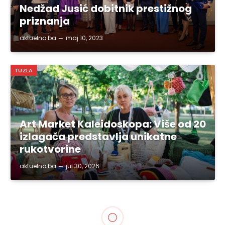
Nedžad Jusić dobitnik prestižnog
priznanja
aktuelno.ba
maj 10, 2023
TUZLA
Art Market Kaleidoskopa: Više od 20
izlagača predstavlja unikatne
rukotvorine
aktuelno.ba
jul 30, 2026