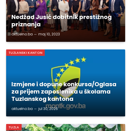
Nedžad Jusić dobitnik prestižnog
priznanja
aktuelno.ba
maj 10, 2023
TUZLANSKI KANTON
Izmjene i dopune konkursa/Oglasa
za prijem zaposlenika u školama
Tuzlanskog kantona
aktuelno.ba
jul 30, 2026
TUZLA