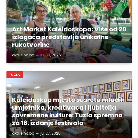
Art Market Kaleidoskopa: Više od 20
izlagača predstavlja unikatne
rukotvorine
aktuelno.ba
jul 30, 2026
TUZLA
Kaleidoskop mjesto susreta mladih
umjetnika, kreativaca i ljubitelja
savremene kulture: Tuzla spremna
za 16. izdanje festivala
aktuelno.ba
jul 27, 2026