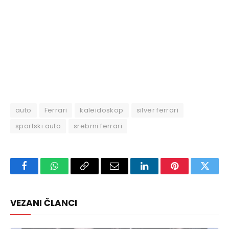
auto
Ferrari
kaleidoskop
silver ferrari
sportski auto
srebrni ferrari
Facebook
WhatsApp
Copy
Email
LinkedIn
Pinterest
Twitte
Link
VEZANI ČLANCI