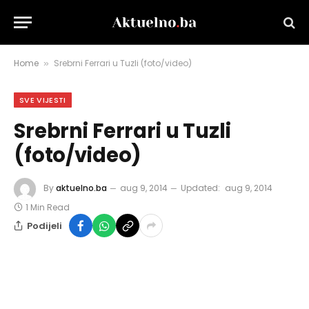
Home
Srebrni Ferrari u Tuzli (foto/video)
»
SVE VIJESTI
Srebrni Ferrari u Tuzli
(foto/video)
By
aktuelno.ba
aug 9, 2014
Updated:
aug 9, 2014
1 Min Read
Podijeli