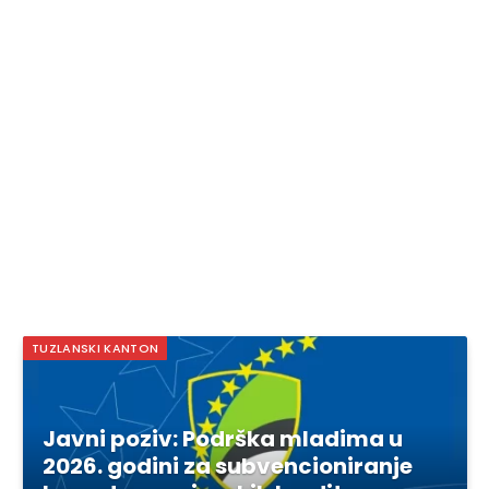
TUZLANSKI KANTON
Javni poziv: Podrška mladima u
2026. godini za subvencioniranje