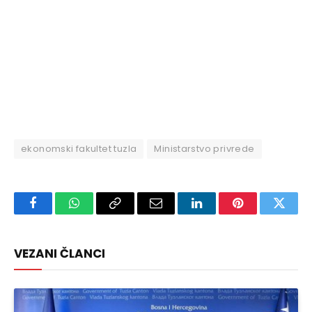
ekonomski fakultet tuzla
Ministarstvo privrede
Facebook
WhatsApp
Copy
Email
LinkedIn
Pinterest
Twitte
Link
VEZANI ČLANCI