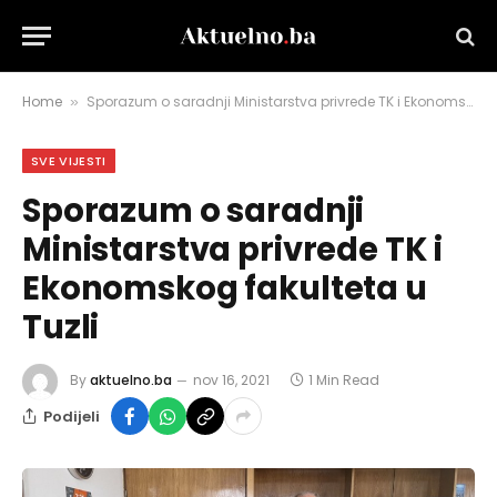
Home
Sporazum o saradnji Ministarstva privrede TK i Ekonomskog fakulteta u Tuzli
»
SVE VIJESTI
Sporazum o saradnji
Ministarstva privrede TK i
Ekonomskog fakulteta u
Tuzli
By
aktuelno.ba
nov 16, 2021
1 Min Read
Podijeli