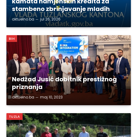
kamata namjenskih kredita za
stambeno zbrinjavanje mladih
aktuelno.ba
jul 26, 2026
BIH
Nedžad Jusić dobitnik prestižnog
priznanja
aktuelno.ba
maj 10, 2023
TUZLA