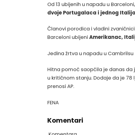
Od 13 ubijenih u napadu u Barceloni, 
dvoje Portugalaca i jednog Italij
Članovi porodica i vladini zvaničnic
Barceloni ubijeni
Amerikanac, Itali
Jedina žrtva u napadu u Cambrilsu 
Hitna pomoć saopćila je danas da jo
u kritičnom stanju. Dodaje da je 78 l
prenosi AP.
FENA
Komentari
Komentara