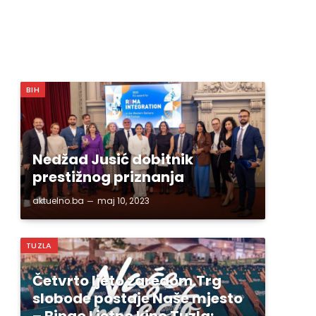
BIH
Nedžad Jusić dobitnik
prestižnog priznanja
aktuelno.ba
maj 10, 2023
TUZLA
Četvrto ljeto zaredom Trg
slobode postaje Naše mjesto
– Bingo Ljetno kino Tuzla;