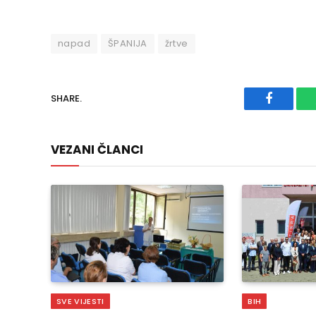
napad
ŠPANIJA
žrtve
SHARE.
Faceboo
VEZANI ČLANCI
SVE VIJESTI
BIH