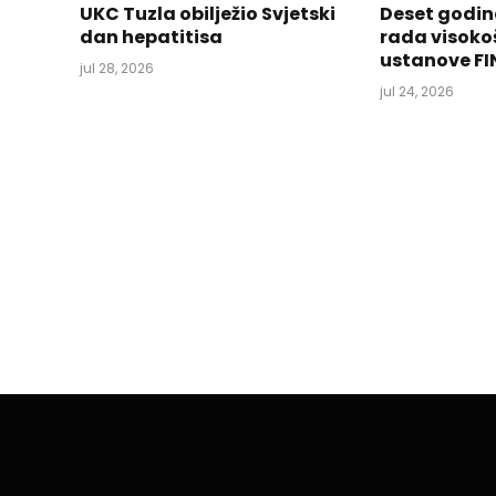
UKC Tuzla obilježio Svjetski
Deset godin
dan hepatitisa
rada visoko
ustanove FI
jul 28, 2026
jul 24, 2026