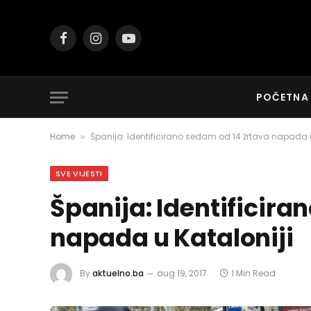
Facebook
Instagram
YouTube
POČETNA
Home
Španija: Identificirano sedam od 14 žrtava napada u
»
SVE VIJESTI
Španija: Identificira
napada u Kataloniji
By
aktuelno.ba
aug 19, 2017
1 Min Read