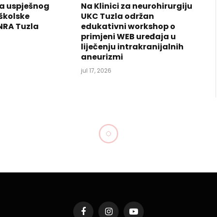
a uspješnog
Na Klinici za neurohirurgiju
školske
UKC Tuzla održan
NRA Tuzla
edukativni workshop o
primjeni WEB uređaja u
liječenju intrakranijalnih
aneurizmi
jul 17, 2026
Facebook
Instagram
YouTube