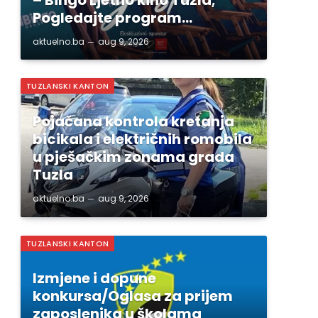
Pogledajte program…
aktuelno.ba
aug 9, 2026
TUZLANSKI KANTON
Pojačana kontrola kretanja
bicikala i električnih romobila
u pješačkim zonama grada
Tuzla
aktuelno.ba
aug 9, 2026
TUZLANSKI KANTON
Izmjene i dopune
konkursa/Oglasa za prijem
zaposlenika u školama