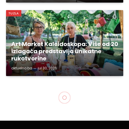
TUZLA
Art Market Kaleidoskopa: Više od 20
izlagača predstavlja unikatne
rukotvorine
aktuelno.ba
jul 30, 2026