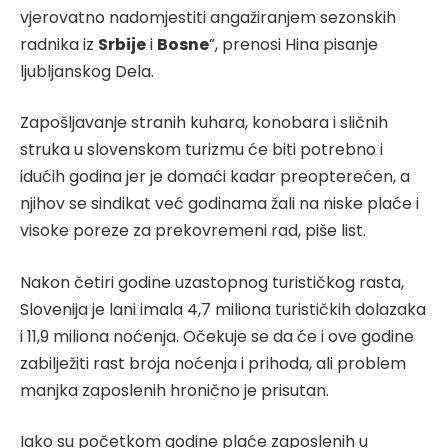
vjerovatno nadomjestiti angažiranjem sezonskih
radnika iz
Srbije
i
Bosne
”, prenosi Hina pisanje
ljubljanskog Dela.
Zapošljavanje stranih kuhara, konobara i sličnih
struka u slovenskom turizmu će biti potrebno i
idućih godina jer je domaći kadar preopterećen, a
njihov se sindikat već godinama žali na niske plaće i
visoke poreze za prekovremeni rad, piše list.
Nakon četiri godine uzastopnog turističkog rasta,
Slovenija je lani imala 4,7 miliona turističkih dolazaka
i 11,9 miliona noćenja. Očekuje se da će i ove godine
zabilježiti rast broja noćenja i prihoda, ali problem
manjka zaposlenih hronično je prisutan.
Iako su početkom godine plaće zaposlenih u