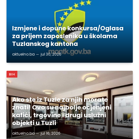
Izmjene i dopune konkursa/Oglasa
za prijem zaposlenika u školama
Tuzlanskog kantona
aktuelno.ba
jul 30, 2026
BIH
Ako ste iz Tuzle za njih morate
znati! Ovo su najbolje ocjenjeni
kafići, trgovine i drugi uslužni
objekti u Tuzli
aktuelno.ba
jul 16, 2026