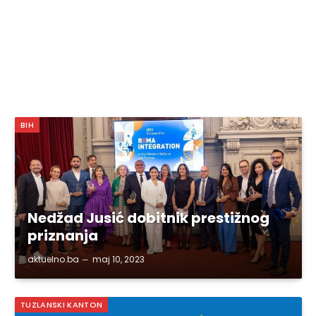
BIH
Nedžad Jusić dobitnik prestižnog
priznanja
aktuelno.ba
maj 10, 2023
TUZLANSKI KANTON