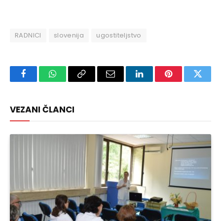
RADNICI
slovenija
ugostiteljstvo
Facebook
WhatsApp
Copy
Email
LinkedIn
Pinterest
Twitte
Link
VEZANI ČLANCI