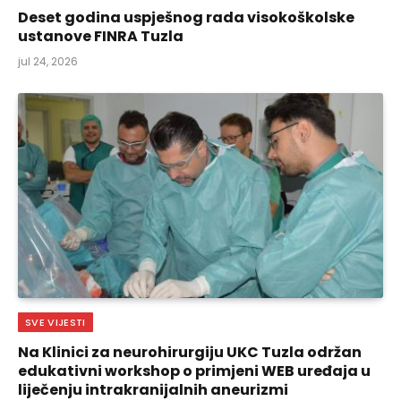
Deset godina uspješnog rada visokoškolske
ustanove FINRA Tuzla
jul 24, 2026
SVE VIJESTI
Na Klinici za neurohirurgiju UKC Tuzla održan
edukativni workshop o primjeni WEB uređaja u
liječenju intrakranijalnih aneurizmi