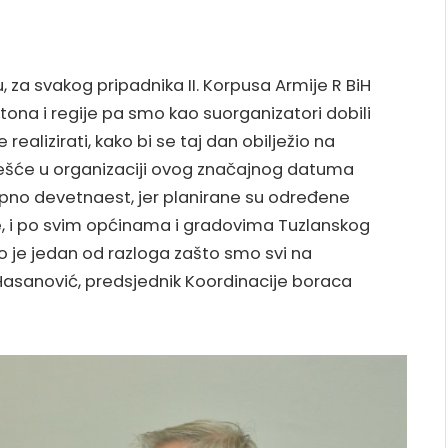
u, za svakog pripadnika II. Korpusa Armije R BiH
tona i regije pa smo kao suorganizatori dobili
ealizirati, kako bi se taj dan obilježio na
češće u organizaciji ovog značajnog datuma
kupno devetnaest, jer planirane su određene
e, i po svim općinama i gradovima Tuzlanskog
 to je jedan od razloga zašto smo svi na
 Hasanović, predsjednik Koordinacije boraca