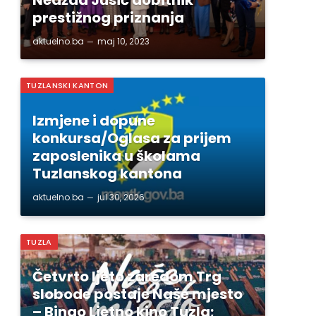
prestižnog priznanja
aktuelno.ba
maj 10, 2023
TUZLANSKI KANTON
Izmjene i dopune
konkursa/Oglasa za prijem
zaposlenika u školama
Tuzlanskog kantona
aktuelno.ba
jul 30, 2026
TUZLA
Četvrto ljeto zaredom Trg
slobode postaje Naše mjesto
– Bingo Ljetno kino Tuzla;