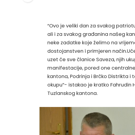
“Ovo je veliki dan za svakog patriot
ali i za svakog građanina našeg kan
neke zadatke koje želimo na vrijeme r
dostojanstven i primjeren način.U
uzet će sve članice Saveza, njih u
manifestacije, pored one centraln
kantona, Podrinja i Brčko Distrikta i
okupu”- istakao je kratko Fahrudin
Tuzlanskog kantona.