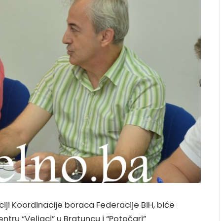
iji Koordinacije boraca Federacije BiH, biće
tru “Veljaci” u Bratuncu i “Potočari”