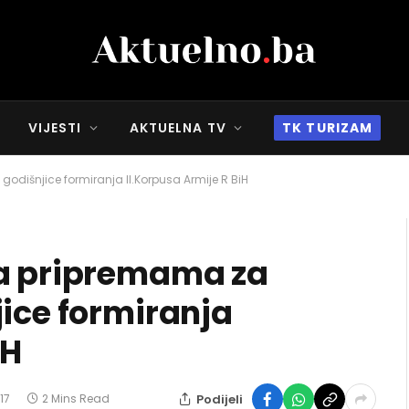
VIJESTI
AKTUELNA TV
TK TURIZAM
odišnjice formiranja II.Korpusa Armije R BiH
sa pripremama za
jice formiranja
iH
Podijeli
17
2 Mins Read