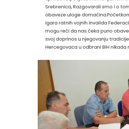
Srebrenica, Razgovarali smo i o tom
obaveze uloge domaćina.Početkom 
igara ratnih vojnih invalida Federacij
mogu reći da nas čeka puno obaveza a
svoj doprinos u njegovanju tradicij
Hercegovaca u odbrani BiH nikada 