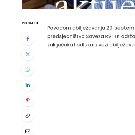
PODIJELI
Povodom obilježavanja 29. septembr
predsjedništvo Saveza RVI TK održalo
zaključaka I odluka u vezi obiljež