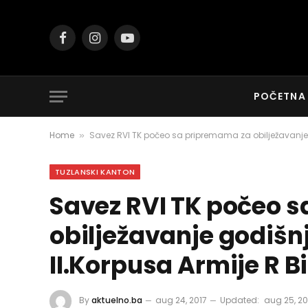
Facebook
Instagram
YouTube
POČETNA
Home
Savez RVI TK počeo sa pripremama za obilježavanje g
»
TUZLANSKI KANTON
Savez RVI TK počeo 
obilježavanje godišn
II.Korpusa Armije R B
By
aktuelno.ba
aug 24, 2017
Updated:
aug 25, 20