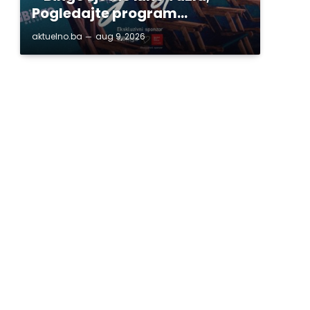
Pogledajte program…
aktuelno.ba
aug 9, 2026