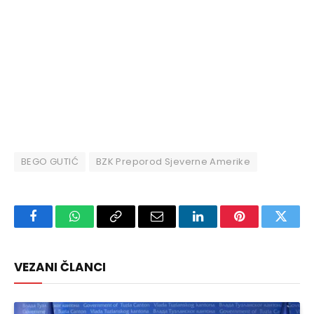
BEGO GUTIĆ
BZK Preporod Sjeverne Amerike
Facebook
WhatsApp
Copy
Email
LinkedIn
Pinterest
Twitte
Link
VEZANI ČLANCI