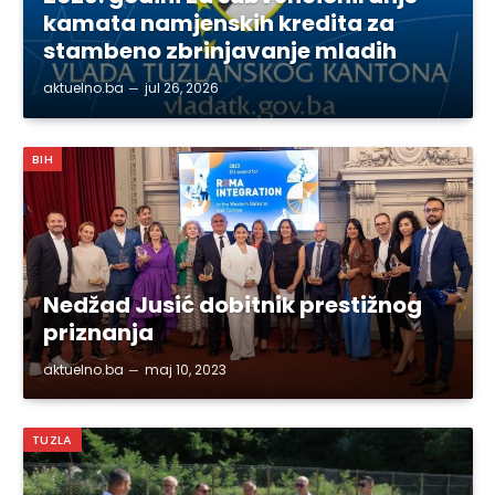
kamata namjenskih kredita za
stambeno zbrinjavanje mladih
aktuelno.ba
jul 26, 2026
BIH
Nedžad Jusić dobitnik prestižnog
priznanja
aktuelno.ba
maj 10, 2023
TUZLA