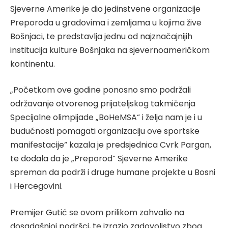
Sjeverne Amerike je dio jedinstvene organizacije
Preporoda u gradovima i zemljama u kojima žive
Bošnjaci, te predstavlja jednu od najznačajnijih
institucija kulture Bošnjaka na sjevernoameričkom
kontinentu.
„Početkom ove godine ponosno smo podržali
održavanje otvorenog prijateljskog takmičenja
Specijalne olimpijade „BoHeMSA“ i želja nam je i u
budućnosti pomagati organizaciju ove sportske
manifestacije“ kazala je predsjednica Cvrk Pargan,
te dodala da je „Preporod“ Sjeverne Amerike
spreman da podrži i druge humane projekte u Bosni
i Hercegovini.
Premijer Gutić se ovom prilikom zahvalio na
dosadašnjoj podršci, te izrazio zadovoljstvo zbog