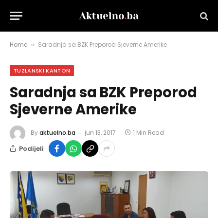
Home
Saradnja sa BZK Preporod Sjeverne Amerike
»
TUZLANSKI KANTON
Saradnja sa BZK Preporod
Sjeverne Amerike
By
aktuelno.ba
jun 13, 2017
1 Min Read
Podijeli