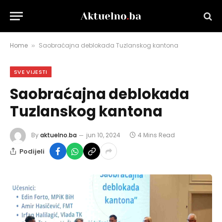
Home
Saobraćajna deblokada Tuzlanskog kantona
»
SVE VIJESTI
Saobraćajna deblokada
Tuzlanskog kantona
By
aktuelno.ba
jun 10, 2024
4 Mins Read
Podijeli