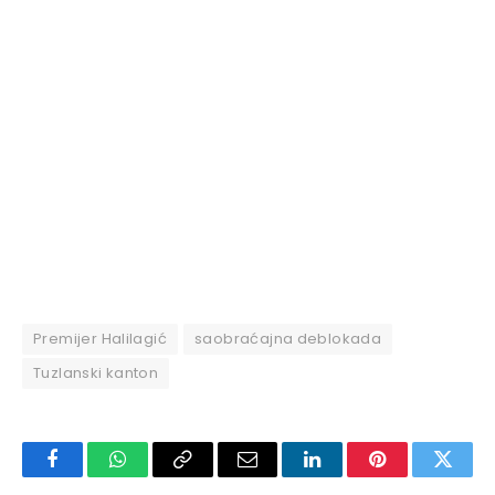
Premijer Halilagić
saobraćajna deblokada
Tuzlanski kanton
Facebook
WhatsApp
Copy
Email
LinkedIn
Pinterest
Twitte