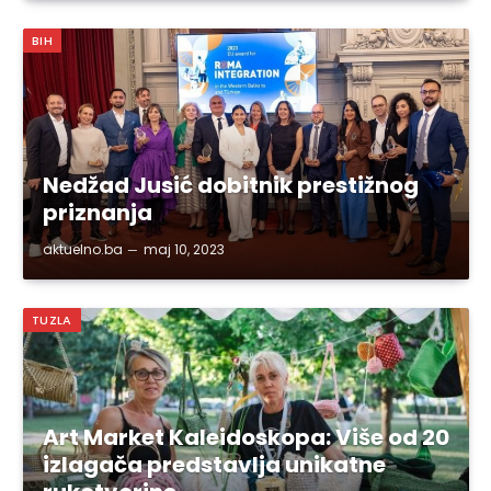
BIH
Nedžad Jusić dobitnik prestižnog
priznanja
aktuelno.ba
maj 10, 2023
TUZLA
Art Market Kaleidoskopa: Više od 20
izlagača predstavlja unikatne