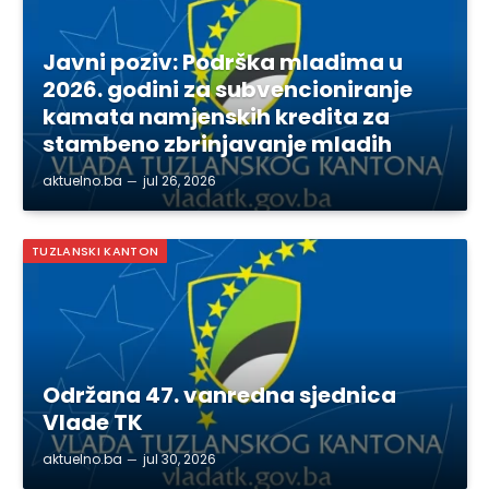
Javni poziv: Podrška mladima u
2026. godini za subvencioniranje
kamata namjenskih kredita za
stambeno zbrinjavanje mladih
aktuelno.ba
jul 26, 2026
TUZLANSKI KANTON
Održana 47. vanredna sjednica
Vlade TK
aktuelno.ba
jul 30, 2026