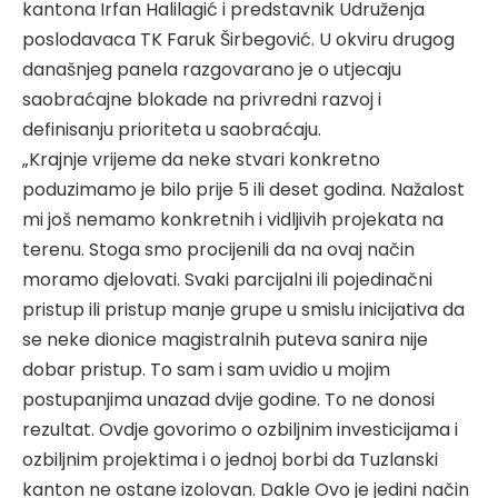
kantona Irfan Halilagić i predstavnik Udruženja
poslodavaca TK Faruk Širbegović. U okviru drugog
današnjeg panela razgovarano je o utjecaju
saobraćajne blokade na privredni razvoj i
definisanju prioriteta u saobraćaju.
„Krajnje vrijeme da neke stvari konkretno
poduzimamo je bilo prije 5 ili deset godina. Nažalost
mi još nemamo konkretnih i vidljivih projekata na
terenu. Stoga smo procijenili da na ovaj način
moramo djelovati. Svaki parcijalni ili pojedinačni
pristup ili pristup manje grupe u smislu inicijativa da
se neke dionice magistralnih puteva sanira nije
dobar pristup. To sam i sam uvidio u mojim
postupanjima unazad dvije godine. To ne donosi
rezultat. Ovdje govorimo o ozbiljnim investicijama i
ozbiljnim projektima i o jednoj borbi da Tuzlanski
kanton ne ostane izolovan. Dakle Ovo je jedini način