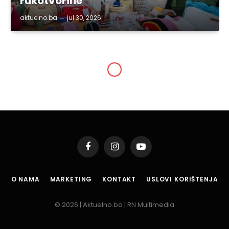
rukotvorine
aktuelno.ba
jul 30, 2026
Facebook
Instagram
YouTube
O NAMA
MARKETING
KONTAKT
USLOVI KORIŠTENJA
© 2026 | Aktuelno.ba | RN Multimedia