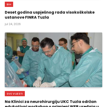
BIH
Deset godina uspješnog rada visokoškolske
ustanove FINRA Tuzla
jul 24, 2026
SVE VIJESTI
Na Klinici za neurohirurgiju UKC Tuzla održan
edukativni workshop o primjeni WEB uređaja u