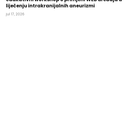
liječenju intrakranijalnih aneurizmi
jul 17, 2026