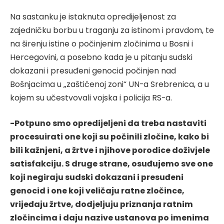
Na sastanku je istaknuta opredijeljenost za
zajedničku borbu u traganju za istinom i pravdom, te
na širenju istine o počinjenim zločinima u Bosni i
Hercegovini, a posebno kada je u pitanju sudski
dokazani i presuđeni genocid počinjen nad
Bošnjacima u „zaštićenoj zoni“ UN-a Srebrenica, a u
kojem su učestvovali vojska i policija RS-a.
-Potpuno smo opredijeljeni da treba nastaviti
procesuirati one koji su počinili zločine, kako bi
bili kažnjeni, a žrtve i njihove porodice doživjele
satisfakciju. S druge strane, osuđujemo sve one
koji negiraju sudski dokazani i presuđeni
genocid i one koji veličaju ratne zločince,
vrijeđaju žrtve, dodjeljuju priznanja ratnim
zločincima i daju nazive ustanova po imenima