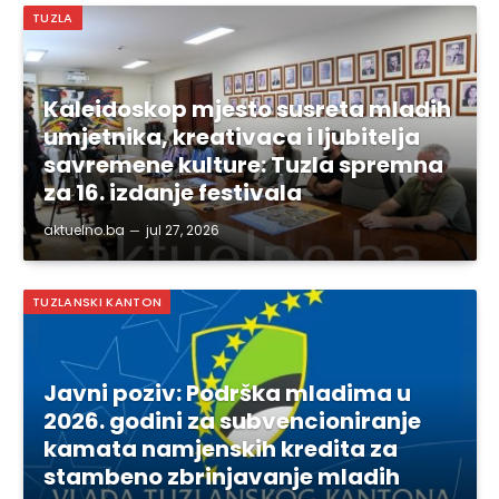
TUZLA
Kaleidoskop mjesto susreta mladih
umjetnika, kreativaca i ljubitelja
savremene kulture: Tuzla spremna
za 16. izdanje festivala
aktuelno.ba
jul 27, 2026
TUZLANSKI KANTON
Javni poziv: Podrška mladima u
2026. godini za subvencioniranje
kamata namjenskih kredita za
stambeno zbrinjavanje mladih