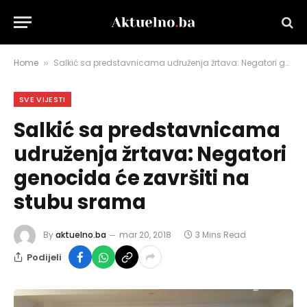
Home
Salkić sa predstavnicama udruženja žrtava: Negatori genocida će završiti na stubu srama
»
SVE VIJESTI
Salkić sa predstavnicama
udruženja žrtava: Negatori
genocida će završiti na
stubu srama
By
aktuelno.ba
mar 20, 2018
3 Mins Read
Podijeli