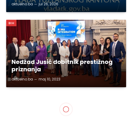
aktuelno.ba
jul 26, 2026
BIH
Nedžad Jusić dobitnik prestižnog
priznanja
aktuelno.ba
maj 10, 2023