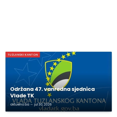
TUZLANSKI KANTON
Održana 47. vanredna sjednica
Vlade TK
aktuelno.ba
jul 30, 2026