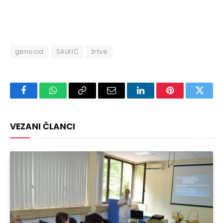
genocid
SALKIĆ
žrtve
Facebook
WhatsApp
Copy
Email
LinkedIn
Pinterest
Twitte
Link
VEZANI ČLANCI