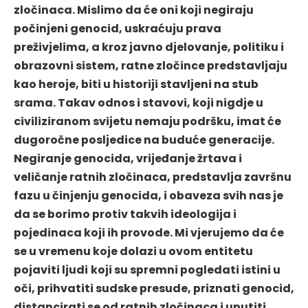
zločinaca. Mislimo da će oni koji negiraju
počinjeni genocid, uskraćuju prava
preživjelima, a kroz javno djelovanje, politiku i
obrazovni sistem, ratne zločince predstavljaju
kao heroje, biti u historiji stavljeni na stub
srama. Takav odnos i stavovi, koji nigdje u
civiliziranom svijetu nemaju podršku, imat će
dugoročne posljedice na buduće generacije.
Negiranje genocida, vrijeđanje žrtava i
veličanje ratnih zločinaca, predstavlja završnu
fazu u činjenju genocida, i obaveza svih nas je
da se borimo protiv takvih ideologija i
pojedinaca koji ih provode. Mi vjerujemo da će
se u vremenu koje dolazi u ovom entitetu
pojaviti ljudi
koji su spremni pogledati istini u
oči, prihvatiti sudske presude, priznati genocid,
distancirati se od ratnih zločinaca i uputiti