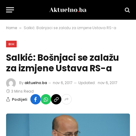
Home
Salkić: Bošnjaci se zalažu za izmjene Ustava RS-a
»
BIH
Salkić: Bošnjaci se zalažu
za izmjene Ustava RS-a
By
aktuelno.ba
nov 6, 2017
Updated:
nov 6, 2017
3 Mins Read
Podijeli