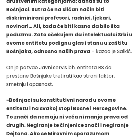
društvenim kategorijama: danas su to
Bošnjaci. Sutra će na sličan način biti
diskriminirani profesori, radnici, ljekari,
novinari… Ali, tada će biti kasno da bilo šta
poduzmu. Zato očekujem da intelektualci Srbi u
ovome entitetu podignu glas i stanu u zaštitu
Bošnjaka, odnosno naših prava
– kazao je Salkić.
On je pozvao Javni servis bh. entiteta RS da
prestane Bošnjake tretirati kao strani faktor,
smetnju i opasnost.
-Bošnjaci su konstitutivni narod u ovome
entitetu i na svakoj stopi Bosne i Hercegovine.
To znači da nemaju ni veća ni manja prava od
drugih. Negiranje te činjenice znači i negiranje
Dejtona. Ako se Mirovnim sporazumom