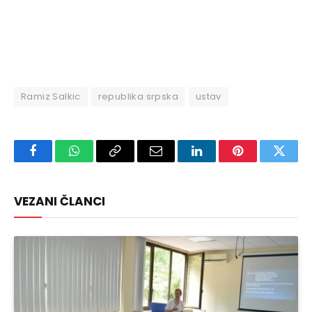
Ramiz Salkic
republika srpska
ustav
Facebook
WhatsApp
Copy
Email
LinkedIn
Pinterest
Twitte
Link
VEZANI ČLANCI