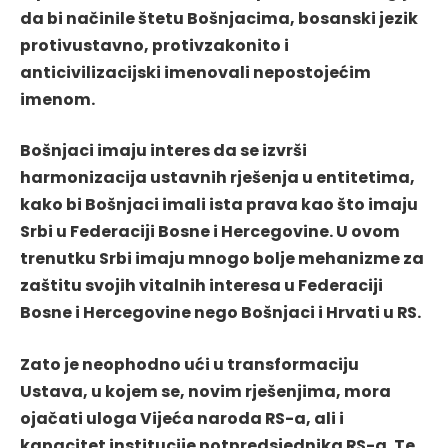
da bi načinile štetu Bošnjacima, bosanski jezik
protivustavno, protivzakonito i
anticivilizacijski imenovali nepostojećim
imenom.
Bošnjaci imaju interes da se izvrši
harmonizacija ustavnih rješenja u entitetima,
kako bi Bošnjaci imali ista prava kao što imaju
Srbi u Federaciji Bosne i Hercegovine. U ovom
trenutku Srbi imaju mnogo bolje mehanizme za
zaštitu svojih vitalnih interesa u Federaciji
Bosne i Hercegovine nego Bošnjaci i Hrvati u RS.
Zato je neophodno ući u transformaciju
Ustava, u kojem se, novim rješenjima, mora
ojačati uloga Vijeća naroda RS-a, ali i
kapacitet institucije potpredsjednika RS-a. Te