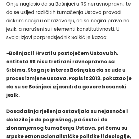
On je naglasio da su Bošnjaci u RS neravnopravni, te
da se usljed različitih tumačenja Ustava provodi
diskriminacija u obrazovanju, da se negira pravo na
jezik, a narušeni su i elementi konstitutivnosti. U
svojoj izjavi potpredsjednik Salkić je kazao:
-Bošnjaci i Hrvati u postojećem Ustavu bh.
entiteta RS nisu tretirani ravnopravno sa
Srbima. Stoga je interes Bošnjaka da se uđe u
proces izmjene Ustava. Popis iz 2013. pokazao je
da su se Bošnjaci izjasnili da govore bosanski
jezik.
Dosadašnja rješenja ostavljala su nejasnoće i
dolazilo je do pogrešnog, pa često i do
zlonamjernog tumačenja Ustava, pri čemu su
srpske etnonacionalističke politike i ideologije,