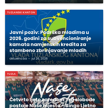
TUZLANSKI KANTON
Javni poziv: Podrška mladima u
2026. godini za subvencioniranje
kamata namjenskih kredita za
stambeno zbrinjavanje mladih
aktuelno.ba
jul 26, 2026
TUZLA
Četvrto ljeto zaredom Trg slobode
postaje Naše mjesto – Bingo Ljetno