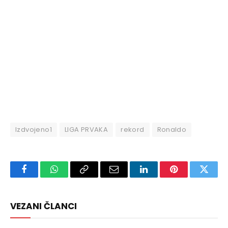
Izdvojeno1
LIGA PRVAKA
rekord
Ronaldo
Facebook
WhatsApp
Copy
Email
LinkedIn
Pinterest
Twitte
Link
VEZANI ČLANCI