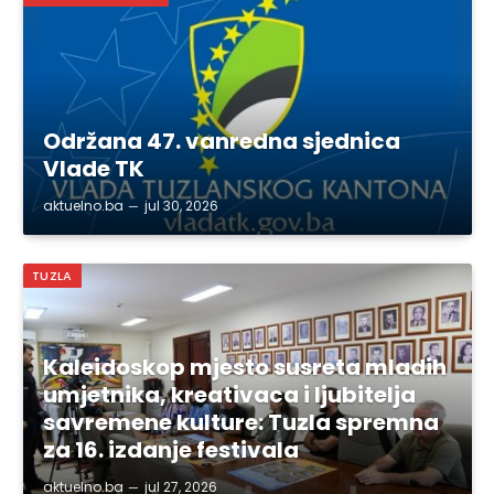
Održana 47. vanredna sjednica
Vlade TK
aktuelno.ba
jul 30, 2026
TUZLA
Kaleidoskop mjesto susreta mladih
umjetnika, kreativaca i ljubitelja
savremene kulture: Tuzla spremna
za 16. izdanje festivala
aktuelno.ba
jul 27, 2026