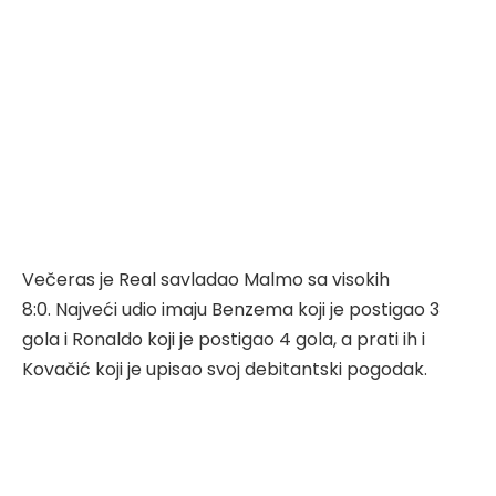
Večeras je Real savladao Malmo sa visokih
8:0. Najveći udio imaju Benzema koji je postigao 3
gola i Ronaldo koji je postigao 4 gola, a prati ih i
Kovačić koji je upisao svoj debitantski pogodak.