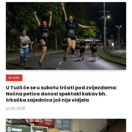
SPORT
U Tuzli će se u subotu trčati pod zvijezdama:
Noćna petica donosi spektakl kakav bh.
trkačka zajednica još nije vidjela
jul 23, 2026