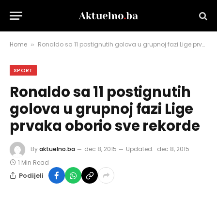
Home
Ronaldo sa 11 postignutih golova u grupnoj fazi Lige prvaka oborio sve rekorde
»
SPORT
Ronaldo sa 11 postignutih
golova u grupnoj fazi Lige
prvaka oborio sve rekorde
By
aktuelno.ba
dec 8, 2015
Updated:
dec 8, 2015
1 Min Read
Podijeli