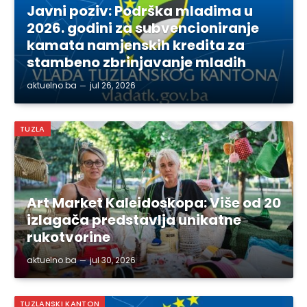
Javni poziv: Podrška mladima u
2026. godini za subvencioniranje
kamata namjenskih kredita za
stambeno zbrinjavanje mladih
aktuelno.ba
jul 26, 2026
TUZLA
Art Market Kaleidoskopa: Više od 20
izlagača predstavlja unikatne
rukotvorine
aktuelno.ba
jul 30, 2026
TUZLANSKI KANTON