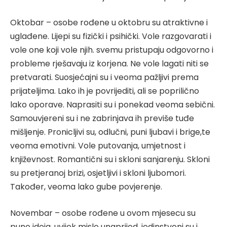
Oktobar – osobe rođene u oktobru su atraktivne i
uglađene. Lijepi su fizički i psihički. Vole razgovarati i
vole one koji vole njih. svemu pristupaju odgovorno i
probleme rješavaju iz korjena. Ne vole lagati niti se
pretvarati. Suosjećajni su i veoma pažljivi prema
prijateljima. Lako ih je povrijediti, ali se poprilično
lako oporave. Naprasiti su i ponekad veoma sebični.
Samouvjereni su i ne zabrinjava ih previše tuđe
mišljenje. Pronicljivi su, odlučni, puni ljubavi i brige,te
veoma emotivni. Vole putovanja, umjetnost i
književnost. Romantični su i skloni sanjarenju. Skloni
su pretjeranoj brizi, osjetljivi i skloni ljubomori.
Također, veoma lako gube povjerenje.
Novembar – osobe rođene u ovom mjesecu su
pune ideja, uvijek misle unaprijed, jedinstveni su i