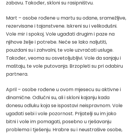
zabavu. Također, skloni su rasipništvu.
Mart – osobe rođene u martu su odane, sramežljive,
rezervisane i tajanstvene. Iskreni su i velikodušni.
Vole mir i spokoj. Vole ugađati drugim i paze na
njihove želje i potrebe. Neće se lako naljutiti,
pouzdani su i zahvalni, te vole uzvraćati usluge.
Također, veoma su osvetoljubljivi. Vole da sanjaju i
maštaju, te vole putovanja. Brzopleti su pri odabiru
partnera.
April – osobe rođene u ovom mjesecu su aktivne i
dinamične. Odlučni su, ali i skloni kajanju kada
donesu odluku koja se ispostavi neispravnom. Vole
ugađati sebi i vole pozornost. Prijatelji su im jako
bitni i vole im pomagati, posebno u rješavanju
problema i tješenju. Hrabre su i neustrašive osobe,