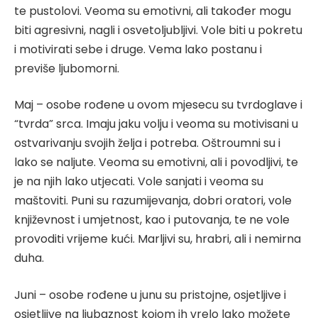
te pustolovi. Veoma su emotivni, ali također mogu
biti agresivni, nagli i osvetoljubljivi. Vole biti u pokretu
i motivirati sebe i druge. Vema lako postanu i
previše ljubomorni.
Maj – osobe rođene u ovom mjesecu su tvrdoglave i
“tvrda” srca. Imaju jaku volju i veoma su motivisani u
ostvarivanju svojih želja i potreba. Oštroumni su i
lako se naljute. Veoma su emotivni, ali i povodljivi, te
je na njih lako utjecati. Vole sanjati i veoma su
maštoviti. Puni su razumijevanja, dobri oratori, vole
književnost i umjetnost, kao i putovanja, te ne vole
provoditi vrijeme kući. Marljivi su, hrabri, ali i nemirna
duha.
Juni – osobe rođene u junu su pristojne, osjetljive i
osjetljive na ljubaznost kojom ih vrelo lako možete