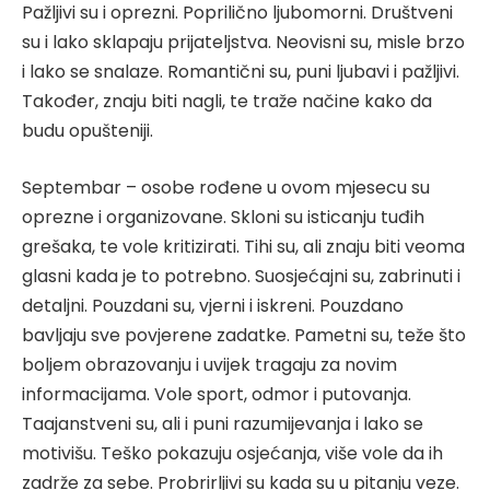
Pažljivi su i oprezni. Poprilično ljubomorni. Društveni
su i lako sklapaju prijateljstva. Neovisni su, misle brzo
i lako se snalaze. Romantični su, puni ljubavi i pažljivi.
Također, znaju biti nagli, te traže načine kako da
budu opušteniji.
Septembar – osobe rođene u ovom mjesecu su
oprezne i organizovane. Skloni su isticanju tuđih
grešaka, te vole kritizirati. Tihi su, ali znaju biti veoma
glasni kada je to potrebno. Suosjećajni su, zabrinuti i
detaljni. Pouzdani su, vjerni i iskreni. Pouzdano
bavljaju sve povjerene zadatke. Pametni su, teže što
boljem obrazovanju i uvijek tragaju za novim
informacijama. Vole sport, odmor i putovanja.
Taajanstveni su, ali i puni razumijevanja i lako se
motivišu. Teško pokazuju osjećanja, više vole da ih
zadrže za sebe. Probrirljivi su kada su u pitanju veze.