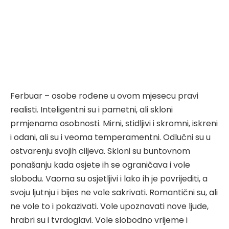
Ferbuar – osobe rođene u ovom mjesecu pravi
realisti. Inteligentni su i pametni, ali skloni
prmjenama osobnosti. Mirni, stidljivi i skromni, iskreni
i odani, ali su i veoma temperamentni. Odlučni su u
ostvarenju svojih ciljeva. Skloni su buntovnom
ponašanju kada osjete ih se ograničava i vole
slobodu. Vaoma su osjetljivi i lako ih je povrijediti, a
svoju ljutnju i bijes ne vole sakrivati. Romantični su, ali
ne vole to i pokazivati. Vole upoznavati nove ljude,
hrabri su i tvrdoglavi. Vole slobodno vrijeme i