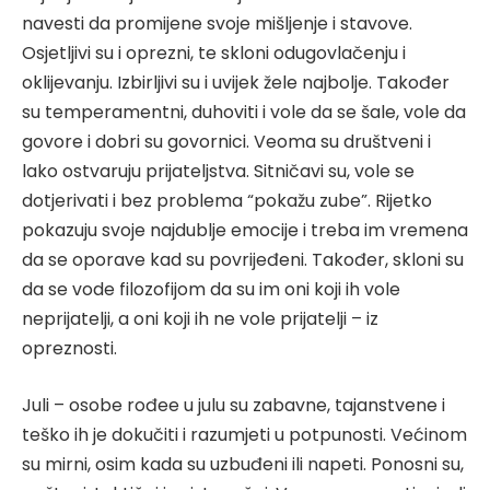
navesti da promijene svoje mišljenje i stavove.
Osjetljivi su i oprezni, te skloni odugovlačenju i
oklijevanju. Izbirljivi su i uvijek žele najbolje. Također
su temperamentni, duhoviti i vole da se šale, vole da
govore i dobri su govornici. Veoma su društveni i
lako ostvaruju prijateljstva. Sitničavi su, vole se
dotjerivati i bez problema “pokažu zube”. Rijetko
pokazuju svoje najdublje emocije i treba im vremena
da se oporave kad su povrijeđeni. Također, skloni su
da se vode filozofijom da su im oni koji ih vole
neprijatelji, a oni koji ih ne vole prijatelji – iz
opreznosti.
Juli – osobe rođee u julu su zabavne, tajanstvene i
teško ih je dokučiti i razumjeti u potpunosti. Većinom
su mirni, osim kada su uzbuđeni ili napeti. Ponosni su,