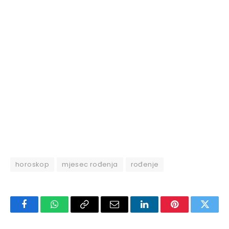
horoskop
mjesec rođenja
rođenje
Facebook
WhatsApp
Copy
Email
LinkedIn
Pinterest
Twitte
Link