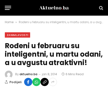
Home
Rođeni u februaru su inteligentni, u martu odani, a u avgustu atraktivni!
»
ZANIMLJIVOSTI
Rođeni u februaru su
inteligentni, u martu odani,
a u avgustu atraktivni!
By
aktuelno.ba
jan 8, 2014
6 Mins Read
Podijeli