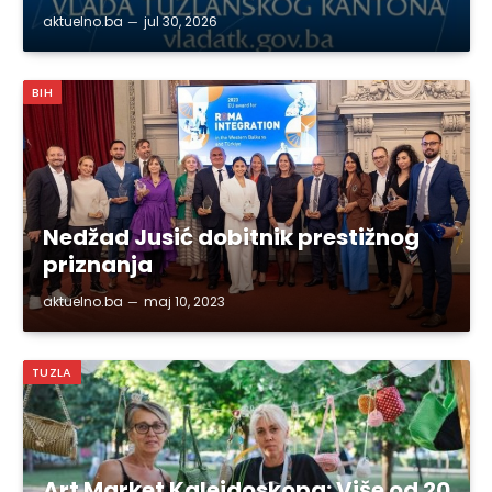
aktuelno.ba
jul 30, 2026
BIH
Nedžad Jusić dobitnik prestižnog
priznanja
aktuelno.ba
maj 10, 2023
TUZLA
Art Market Kaleidoskopa: Više od 20