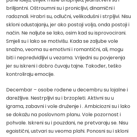
brilijantni. Oštroumni su i pronicljivi, dinamični i
radoznali. Hrabri su, odlučni, velikodušni i strpljivi. Nisu
skloni odustajanju, jer ako postoji volja, onda postoji i
način. Ne naljute se lako, osim kad su isprovocirani.
Smjeli su i lako se motivišu. Kada se zaljube vole
snažno, veoma su emotivni i romantični, ali, mogu
biti i nepredvidljivi u vezama. Vrijedni su povjerenja
jer su iskreni i dobro čuvaju tajne. Također, teško
kontroliraju emocije.
Decembar – osobe rođene u decembru su lojalne i
darežljive. Nestrpljivi su i brzopleti. Aktivni su u
igrama, zabavni i vole druženje i . Ambiciozni su i lako
se dokažu na poslovnom planu. Vole pozornost i
pohvale. Iskreni su i pouzdani, ne pretvaraju se. Nisu
egoistični, ustvari su veoma plahi. Ponosni su i skloni