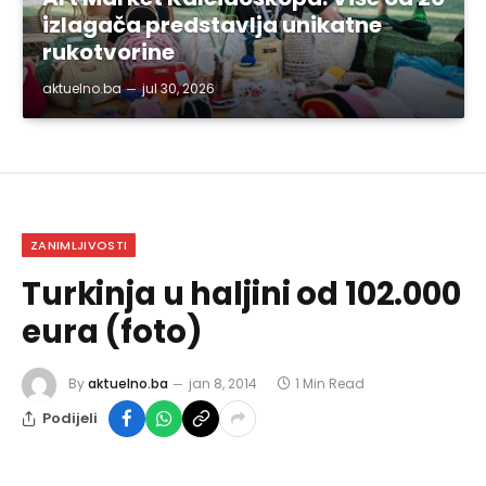
izlagača predstavlja unikatne
rukotvorine
aktuelno.ba
jul 30, 2026
ZANIMLJIVOSTI
Turkinja u haljini od 102.000
eura (foto)
By
aktuelno.ba
jan 8, 2014
1 Min Read
Podijeli