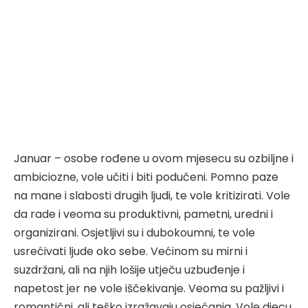
Januar – osobe rođene u ovom mjesecu su ozbiljne i
ambiciozne, vole učiti i biti podučeni. Pomno paze
na mane i slabosti drugih ljudi, te vole kritizirati. Vole
da rade i veoma su produktivni, pametni, uredni i
organizirani. Osjetljivi su i dubokoumni, te vole
usrećivati ljude oko sebe. Većinom su mirni i
suzdržani, ali na njih lošije utječu uzbuđenje i
napetost jer ne vole iščekivanje. Veoma su pažljivi i
romantični, ali teško izražavaju osjećanja. Vole djecu,