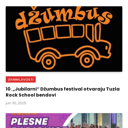
ZANIMLJIVOSTI
10. „Jubilarni“ Džumbus festival otvaraju Tuzla
Rock School bendovi
jun 30, 2025