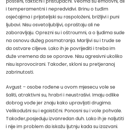
pošteni, taktični i pristupačni. Veoma su emotivni, ali
i temperamentni i nepredvidivi. Brinu o tuđim
osjećajima i prijateljski su raspoloženi, brižljivi i puni
ljubavi. Nisu osvetoljubljivi, opraštaju ali ne
zaboravljaju. Oprezni su i oštroumni, a o ljudima sude
na osnovu dužeg posmatranja. Marljivi su i trude se
da ostvare ciljeve. Lako ih je povrijediti i treba im
duže vremena da se oporave. Nisu agresivni ukoliko
nisu isprovocirani. Također, skloni su pretjeranoj
zabrinutosti.
Avgust – osobe rođene u ovom mjesecu vole se
šaliti, atraktivni su, hrabri i neustrašivi. Imaju odlike
dobrog vođe jer znaju kako upravljati drugima.
Velikodušni su i egoistični. Ponosni su i vole pohvale.
Također,posjeduju izvanredan duh. Lako ih je naljutiti
i nije im problem da iskažu ljutnju kada su izazvani.