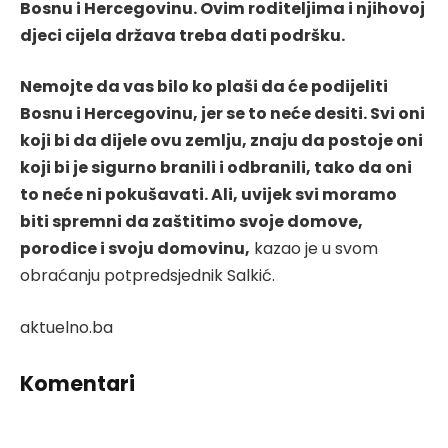
Bosnu i Hercegovinu. Ovim roditeljima i njihovoj
djeci cijela država treba dati podršku.
Nemojte da vas bilo ko plaši da će podijeliti
Bosnu i Hercegovinu, jer se to neće desiti. Svi oni
koji bi da dijele ovu zemlju, znaju da postoje oni
koji bi je sigurno branili i odbranili, tako da oni
to neće ni pokušavati. Ali, uvijek svi moramo
biti spremni da zaštitimo svoje domove,
porodice i svoju domovinu,
kazao je u svom
obraćanju potpredsjednik Salkić.
aktuelno.ba
Komentari