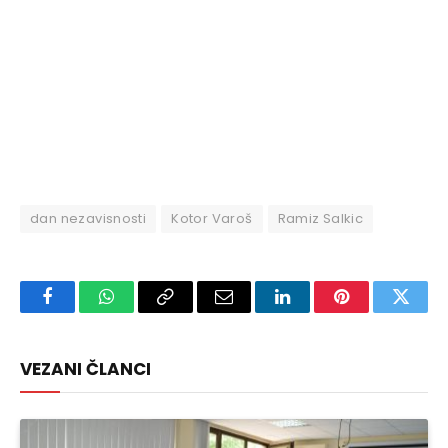
dan nezavisnosti
Kotor Varoš
Ramiz Salkic
Facebook
WhatsApp
Copy
Email
LinkedIn
Pinterest
Twitte
Link
VEZANI ČLANCI