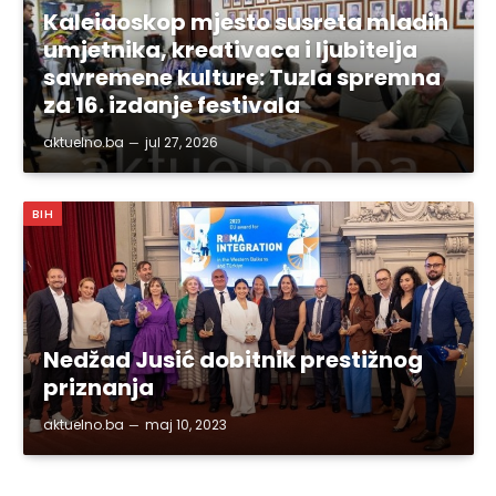
Kaleidoskop mjesto susreta mladih
umjetnika, kreativaca i ljubitelja
savremene kulture: Tuzla spremna
za 16. izdanje festivala
aktuelno.ba
jul 27, 2026
BIH
Nedžad Jusić dobitnik prestižnog
priznanja
aktuelno.ba
maj 10, 2023