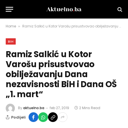
Home
Ramiz Salkić u Kotor Varošu prisustvovao obilježavanju Dana nezavisnosti BiH i Dana OŠ „1. mart“
»
BIH
Ramiz Salkić u Kotor
Varošu prisustvovao
obilježavanju Dana
nezavisnosti BiH i Dana OŠ
„1. mart“
By
aktuelno.ba
feb 27, 2019
2 Mins Read
Podijeli