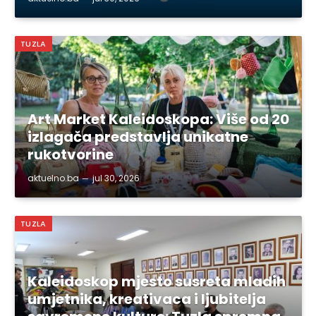
TUZLA
Art Market Kaleidoskopa: Više od 20
izlagača predstavlja unikatne
rukotvorine
aktuelno.ba
jul 30, 2026
TUZLA
Kaleidoskop mjesto susreta mladih
umjetnika, kreativaca i ljubitelja