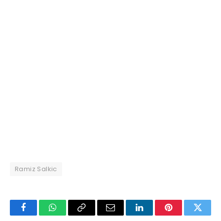
Ramiz Salkic
Facebook
WhatsApp
Copy
Email
LinkedIn
Pinterest
Twitte