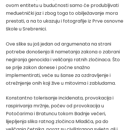
ovom entitetu u budućnosti samo će produbljivati
međuetnički jaz i zbog toga to obilježavanje mora
prestati, a na to ukazuju i fotografije iz Prve osnovne
škole u Srebrenici.
Ove slike su još jedan od argumenata na strani
potrebe donošenja ili nametanja zakona o zabrani
negiranja genocida i veličanja ratnih zločinaca. Što
se prije zakon donese i počne snažno
implementirati, veće su šanse za ozdravljenje i
otrežnjenje onih koji žive u mitovima i zabludama.
Konstantno tolerisanje incidenata, provokacija i
raspirivanja mržnje, počev od provokacija u
Potočarima i Bratuncu tokom Badnje večeri,
lijepljenja slika ratnog zločinca Mladića, pa do
veličanja četnika, poraz su civiliziranog svijeta, ali i