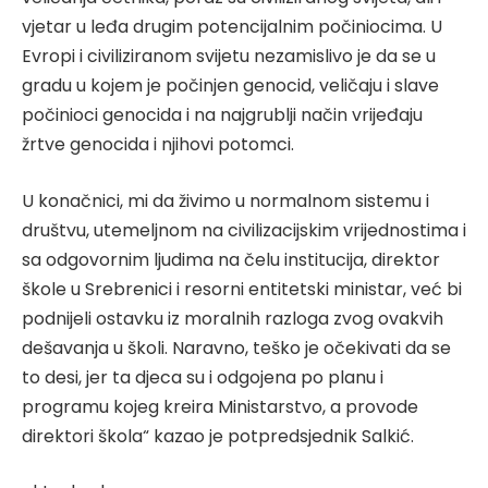
vjetar u leđa drugim potencijalnim počiniocima. U
Evropi i civiliziranom svijetu nezamislivo je da se u
gradu u kojem je počinjen genocid, veličaju i slave
počinioci genocida i na najgrublji način vrijeđaju
žrtve genocida i njihovi potomci.
U konačnici, mi da živimo u normalnom sistemu i
društvu, utemeljnom na civilizacijskim vrijednostima i
sa odgovornim ljudima na čelu institucija, direktor
škole u Srebrenici i resorni entitetski ministar, već bi
podnijeli ostavku iz moralnih razloga zvog ovakvih
dešavanja u školi. Naravno, teško je očekivati da se
to desi, jer ta djeca su i odgojena po planu i
programu kojeg kreira Ministarstvo, a provode
direktori škola“ kazao je potpredsjednik Salkić.