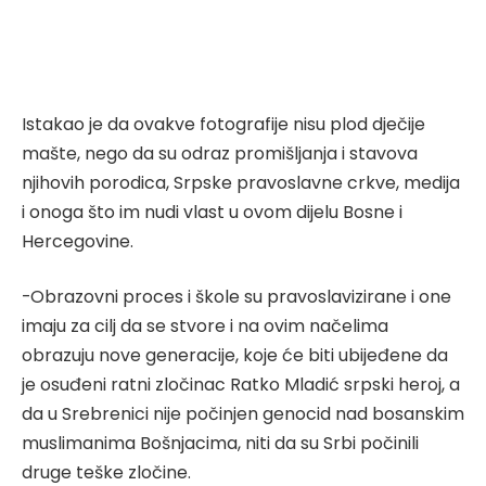
Istakao je da ovakve fotografije nisu plod dječije
mašte, nego da su odraz promišljanja i stavova
njihovih porodica, Srpske pravoslavne crkve, medija
i onoga što im nudi vlast u ovom dijelu Bosne i
Hercegovine.
-Obrazovni proces i škole su pravoslavizirane i one
imaju za cilj da se stvore i na ovim načelima
obrazuju nove generacije, koje će biti ubijeđene da
je osuđeni ratni zločinac Ratko Mladić srpski heroj, a
da u Srebrenici nije počinjen genocid nad bosanskim
muslimanima Bošnjacima, niti da su Srbi počinili
druge teške zločine.