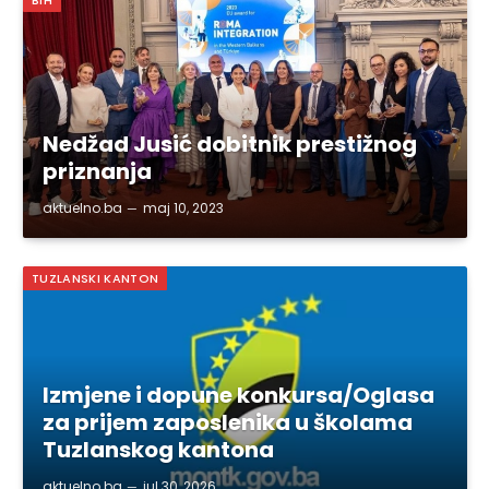
BIH
Nedžad Jusić dobitnik prestižnog
priznanja
aktuelno.ba
maj 10, 2023
TUZLANSKI KANTON
Izmjene i dopune konkursa/Oglasa
za prijem zaposlenika u školama
Tuzlanskog kantona
aktuelno.ba
jul 30, 2026