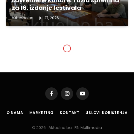
savremene kulture: Tuzla spremna
za 16. izdanje festivala
aktuelno.ba
jul 27, 2026
SVE VIJESTI
Kadrovska pitanja Vlade
TK
By
aktuelno.ba
jan 28, 2020
Updated:
jan 28, 2020
1 Min Read
Podijeli