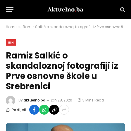
Home
Ramiz Salkić o skandaloznoj fotografiji iz Prve osnovne škole u Srebrenici
»
BIH
Ramiz Salkić o
skandaloznoj fotografiji iz
Prve osnovne škole u
Srebrenici
By
aktuelno.ba
jan 28, 2020
3 Mins Read
Podijeli