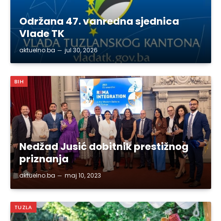
Održana 47. vanredna sjednica
Vlade TK
aktuelno.ba
jul 30, 2026
BIH
Nedžad Jusić dobitnik prestižnog
priznanja
aktuelno.ba
maj 10, 2023
TUZLA