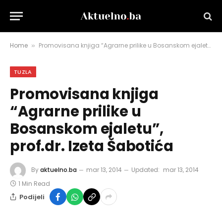
Home
Promovisana knjiga “Agrarne prilike u Bosanskom ejaletu”, prof.dr. Izeta Šabotića
»
TUZLA
Promovisana knjiga
“Agrarne prilike u
Bosanskom ejaletu”,
prof.dr. Izeta Šabotića
By
aktuelno.ba
mar 13, 2014
Updated:
mar 13, 2014
1 Min Read
Podijeli