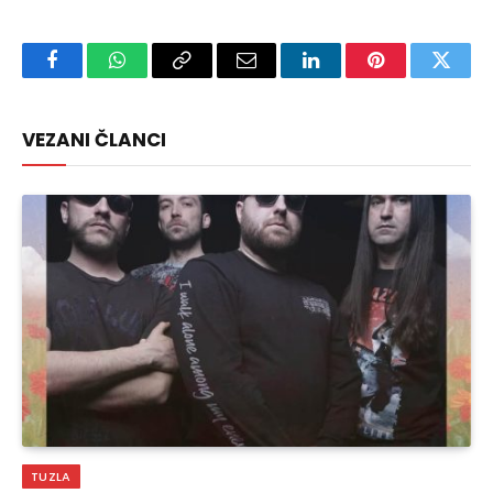
Facebook
WhatsApp
Copy
Email
LinkedIn
Pinterest
Twitte
Link
VEZANI ČLANCI
TUZLA