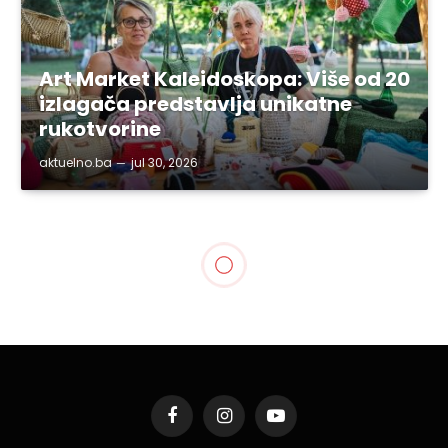
Art Market Kaleidoskopa: Više od 20
izlagača predstavlja unikatne
rukotvorine
aktuelno.ba
jul 30, 2026
Facebook
Instagram
YouTube