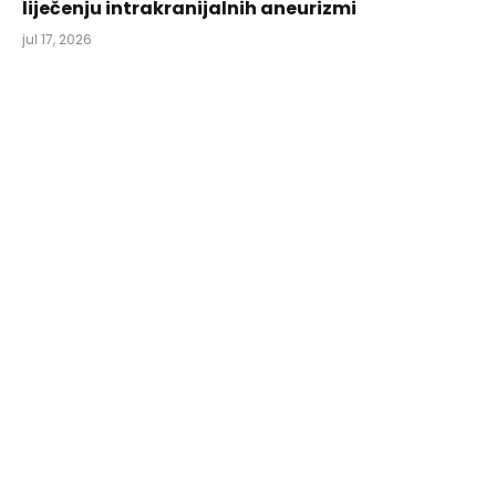
liječenju intrakranijalnih aneurizmi
jul 17, 2026