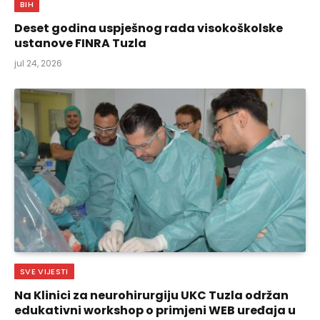
BIH
Deset godina uspješnog rada visokoškolske
ustanove FINRA Tuzla
jul 24, 2026
SVE VIJESTI
Na Klinici za neurohirurgiju UKC Tuzla održan
edukativni workshop o primjeni WEB uređaja u