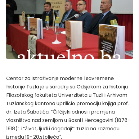
Centar za istraživanje moderne i savremene
historije Tuzla je u saradnji sa Odsjekom za historiju
Filozofskog fakulteta Univerziteta u Tuzli i Arhivom
Tuzlanskog kantona upriličio promociju knjiga prof.
dr. Izeta Šabotića. “Čifčijski odnosi i promjena
vlasništva nad zemljom u Bosni i Hercegovini (1878-
1918)” i “Život, ljudi i događaji”: Tuzla na razmeđu
između 19- 20.stoljeća”.