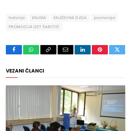
historija
KNJIGA
KNJIŽEVNA DJELA
promocija
PROMOCIJA IZET ŠABOTIĆ
Facebook
WhatsApp
Copy
Email
LinkedIn
Pinterest
Twitte
Link
VEZANI ČLANCI