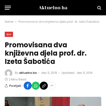
Home
Promovisana dva književna djela prof. dr. Izeta Šabotića
»
BIH
Promovisana dva
književna djela prof. dr.
Izeta Šabotića
By
aktuelno.ba
dec 5, 2019
Updated:
dec 5, 2019
2 Mins Read
Podijeli