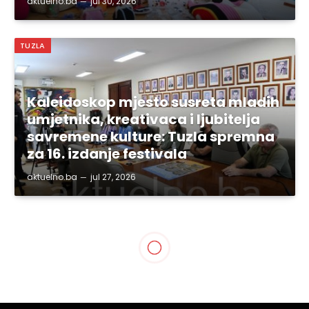
aktuelno.ba
jul 30, 2026
TUZLA
Kaleidoskop mjesto susreta mladih
umjetnika, kreativaca i ljubitelja
savremene kulture: Tuzla spremna
za 16. izdanje festivala
aktuelno.ba
jul 27, 2026
BIH
Okrugli sto o borbi protiv