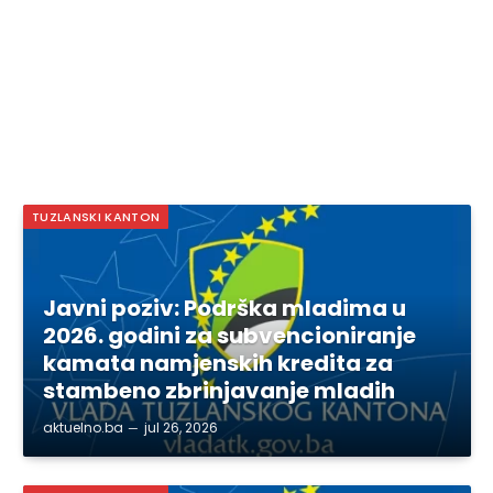
TUZLANSKI KANTON
Javni poziv: Podrška mladima u
2026. godini za subvencioniranje
kamata namjenskih kredita za
stambeno zbrinjavanje mladih
aktuelno.ba
jul 26, 2026