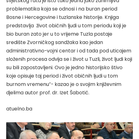
svjetskog rata je isto tako jedna jako zanimljiva
problematika koja se odnosi i na buran period
Bosne i Hercegovine i tuzlanske historije. Knjiga
predstavlja život običnih ljudi u tom periodu koji je
bio buran zato jer u to vrijeme Tuzla postaje
središte Zvorničkog sandžaka kao jedan
administrativno-vojni centar i od tada pod uticajem
složenih procesa odvija se i život u Tuzli, život ljudi koji
su bili zapostavljeni. Ovo je jedno historijsko štivo
koje opisuje taj period i život običnih ljudi u tom
burnom vremenu”- kazao je o svojim književnim
djelima autor prof. dr. Izet Šabotić.
atuelno.ba