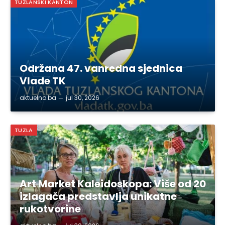
TUZLANSKI KANTON
Održana 47. vanredna sjednica
Vlade TK
aktuelno.ba
jul 30, 2026
TUZLA
Art Market Kaleidoskopa: Više od 20
izlagača predstavlja unikatne
rukotvorine