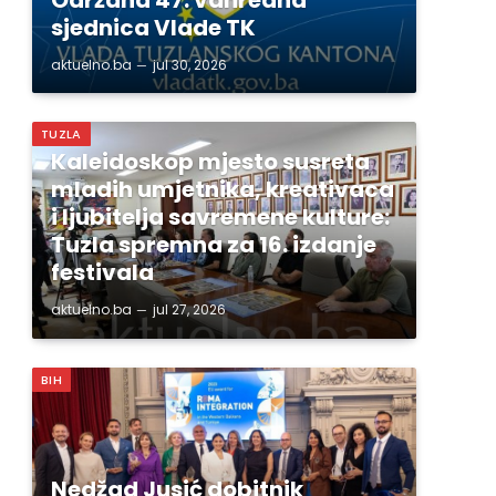
sjednica Vlade TK
aktuelno.ba
jul 30, 2026
TUZLA
Kaleidoskop mjesto susreta
mladih umjetnika, kreativaca
i ljubitelja savremene kulture:
Tuzla spremna za 16. izdanje
festivala
aktuelno.ba
jul 27, 2026
BIH
Nedžad Jusić dobitnik