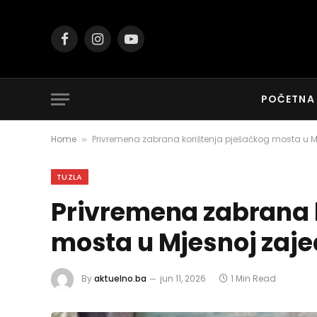
Facebook
Instagram
YouTube
POČETNA
Home
Privremena zabrana korištenja pješačkog mosta u Mj
»
TUZLA
Privremena zabrana 
mosta u Mjesnoj zajed
By
aktuelno.ba
jun 11, 2026
1 Min Read