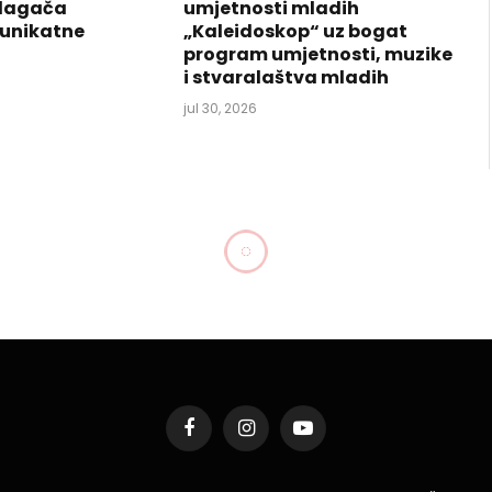
izlagača
umjetnosti mladih
 unikatne
„Kaleidoskop“ uz bogat
program umjetnosti, muzike
i stvaralaštva mladih
jul 30, 2026
na u Tuzli počinje 13.
a Šoše
Podijeli