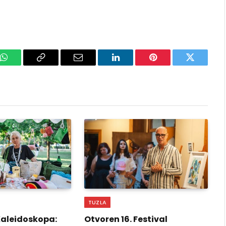
k
WhatsApp
Copy
Email
LinkedIn
Pinterest
Twitter
Link
TUZLA
Kaleidoskopa:
Otvoren 16. Festival