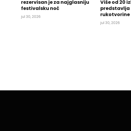
rezervisan je za najglasniju
Više od 20 
festivalsku noć
predstavlja
rukotvorine
jul 30, 2026
jul 30, 2026
TUZLA
Ljetna turistička sezo
juna koncertom Adij
By
aktuelno.ba
jun 11, 2026
3 Mins Read