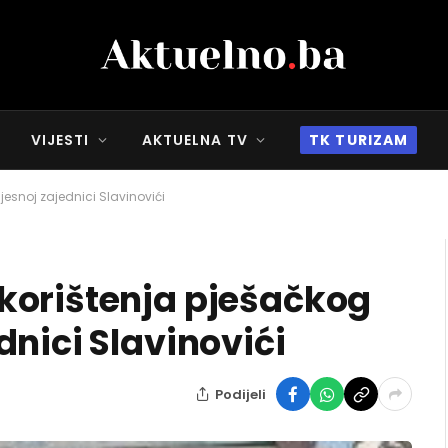
VIJESTI
AKTUELNA TV
TK TURIZAM
esnoj zajednici Slavinovići
korištenja pješačkog
nici Slavinovići
Podijeli