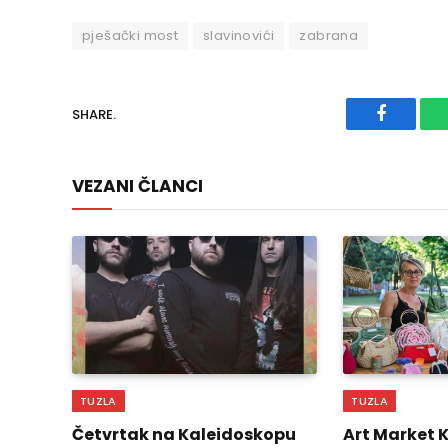
pješački most
slavinovići
zabrana
SHARE.
Faceboo
VEZANI ČLANCI
TUZLA
TUZLA
Četvrtak na Kaleidoskopu
Art Market 