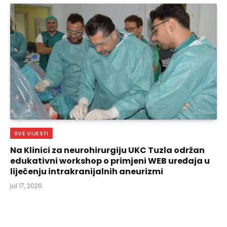
SVE VIJESTI
Na Klinici za neurohirurgiju UKC Tuzla održan
edukativni workshop o primjeni WEB uređaja u
liječenju intrakranijalnih aneurizmi
jul 17, 2026