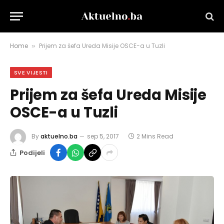
Home
Prijem za šefa Ureda Misije OSCE-a u Tuzli
»
SVE VIJESTI
Prijem za šefa Ureda Misije
OSCE-a u Tuzli
By
aktuelno.ba
sep 5, 2017
2 Mins Read
Podijeli