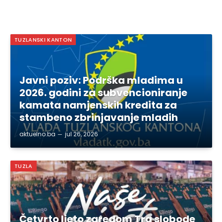
TUZLANSKI KANTON
Javni poziv: Podrška mladima u
2026. godini za subvencioniranje
kamata namjenskih kredita za
stambeno zbrinjavanje mladih
aktuelno.ba
jul 26, 2026
TUZLA
Četvrto ljeto zaredom Trg slobode