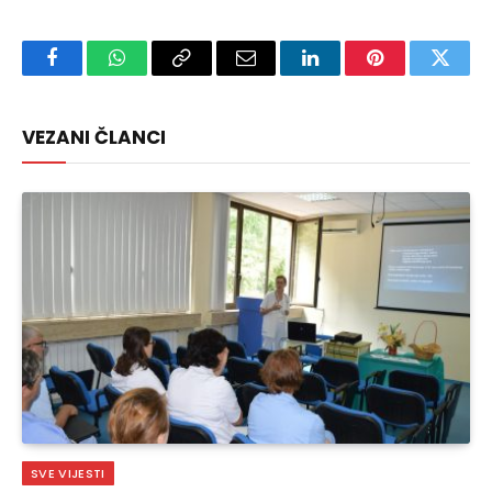
Facebook
WhatsApp
Copy
Email
LinkedIn
Pinterest
Twitte
Link
VEZANI ČLANCI
SVE VIJESTI