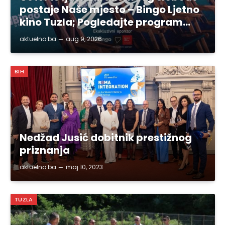
postaje Naše mjesto – Bingo Ljetno
kino Tuzla; Pogledajte program…
aktuelno.ba
aug 9, 2026
BIH
Nedžad Jusić dobitnik prestižnog
priznanja
aktuelno.ba
maj 10, 2023
TUZLA