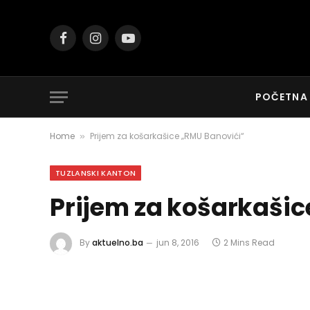
Facebook
Instagram
YouTube
POČETNA
Home
Prijem za košarkašice „RMU Banovići“
»
TUZLANSKI KANTON
Prijem za košarkašic
By
aktuelno.ba
jun 8, 2016
2 Mins Read