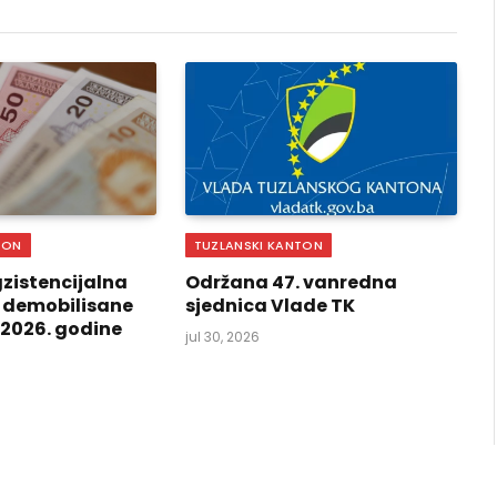
TON
TUZLANSKI KANTON
zistencijalna
Održana 47. vanredna
 demobilisane
sjednica Vlade TK
i 2026. godine
jul 30, 2026