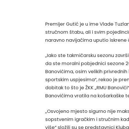
Premijer Gutić je u ime Vlade Tuzla
stručnom štabu, ali i svim pojedinc
naravno navijačima uputio iskrene č
„Iako ste takmičarsku sezonu završi
da ste moralni pobjednici sezone 2
Banovićima, osim velikih privrednih 
sportskim uspjesima“, rekao je prem
dobitak to što je ŽKK „RMU Banovići
Banovićima vratila na košarkaške t
„Osvojeno mjesto sigurno nije maks
sopstvenim igračkim i stručnim ka
više“ složili su se predstavnici Klub