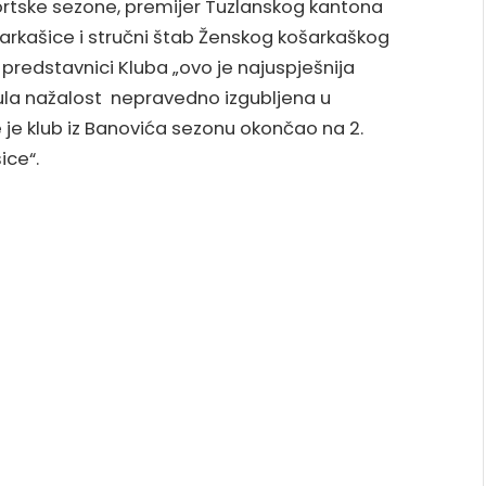
tske sezone, premijer Tuzlanskog kantona
ošarkašice i stručni štab Ženskog košarkaškog
i predstavnici Kluba „ovo je najuspješnija
titula nažalost nepravedno izgubljena u
e je klub iz Banovića sezonu okončao na 2.
ice“.