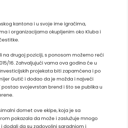
nskog kantona i u svoje ime igračima,
ima i organizacijama okupljenim oko Kluba i
estitke.
li na drugoj poziciji, s ponosom možemo reći
015/16. Zahvaljujući vama ova godina će u
investicijskih projekata biti zapamćena i po
ijer Gutić i dodao da je možda i najveći
“ postao svojevrstan brend i što se publika u
erene.
imalni domet ove ekipe, koja je sa
drom pokazala da može i zaslužuje mnogo
a i dodali da su zadovoljni saradnjom i