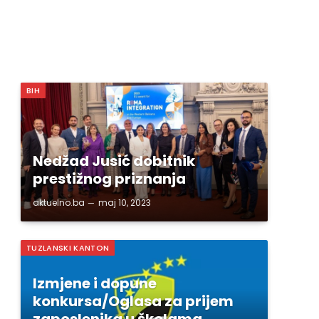
BIH
Nedžad Jusić dobitnik
prestižnog priznanja
aktuelno.ba
maj 10, 2023
TUZLANSKI KANTON
Izmjene i dopune
konkursa/Oglasa za prijem
zaposlenika u školama