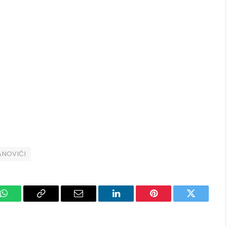
ANOVIĆI
k
WhatsApp
Copy
Email
LinkedIn
Pinterest
Twitter
Link