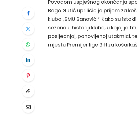
Povodom uspješnog okončanja spor
Bego Gutić upriličio je prijem za k
kluba „BMU Banovići“. Kako su istakl
sezona u historiji kluba, u kojoj je 
posljednjoj, ponovljenoj utakmici, t
mjestu Premijer lige BiH za košarkaš