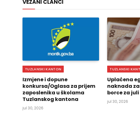
VEZANI ČLANCI
TUZLANSKI KANTON
TUZLANSKI KAN
Izmjene i dopune
Uplaćena eg
konkursa/Oglasa za prijem
naknada za
zaposlenika u školama
borce za jul
Tuzlanskog kantona
jul 30, 2026
jul 30, 2026