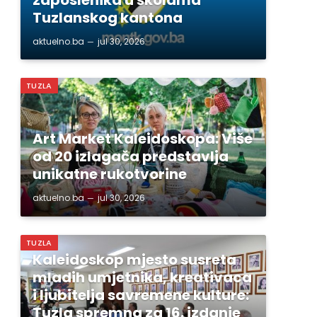
Tuzlanskog kantona
aktuelno.ba
jul 30, 2026
TUZLA
Art Market Kaleidoskopa: Više
od 20 izlagača predstavlja
unikatne rukotvorine
aktuelno.ba
jul 30, 2026
TUZLA
Kaleidoskop mjesto susreta
mladih umjetnika, kreativaca
i ljubitelja savremene kulture:
Tuzla spremna za 16. izdanje