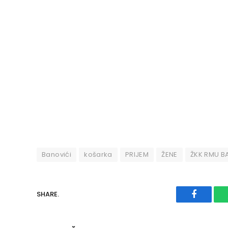
Banovići
košarka
PRIJEM
ŽENE
ŽKK RMU B
SHARE.
Faceboo