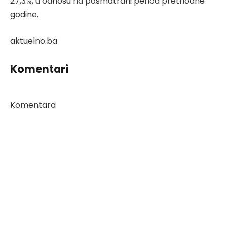
27,3%, u odnosu na posmatrani period prethodne
godine.
aktuelno.ba
Komentari
Komentara