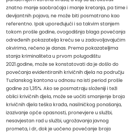
znatno manje saobraćaja i manje kretanja, pa time i
devijantnih pojava, ne može biti posmatrano kao
referentno. Ipak upoređujući i sa takvim stanjem
tokom prošle godine, ovogodišnja blaga povećanja
određenih pokazatelja kreću se u zadovoljavajućim
okvirima, rečeno je danas. Prema pokazateljima
stanja kriminaliteta u prvom polugodištu
2021.godine, može se konstatovati da je došlo do
povećanja evidentiranih krivičnih djela na području
Tuzlanskog kantona u odnosu na isti period prošle
godine za 1,35%. Ako se posmatraju složeniji i teži
oblici krivičnih djela, može se uočiti smanjenje broja
krivičnih djela teška krađa, nasilničkog ponašanja,
izazivanje opće opasnosti, pronevjere u službi,
nesavjestan rad u službi, ugrožavanja javnog
prometa, i dr, dok je uočeno povećanje broja