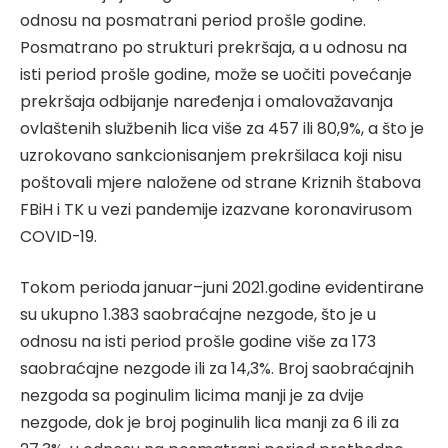
odnosu na posmatrani period prošle godine.
Posmatrano po strukturi prekršaja, a u odnosu na
isti period prošle godine, može se uočiti povećanje
prekršaja odbijanje naređenja i omalovažavanja
ovlaštenih službenih lica više za 457 ili 80,9%, a što je
uzrokovano sankcionisanjem prekršilaca koji nisu
poštovali mjere naložene od strane Kriznih štabova
FBiH i TK u vezi pandemije izazvane koronavirusom
COVID-19.
Tokom perioda januar–juni 2021.godine evidentirane
su ukupno 1.383 saobraćajne nezgode, što je u
odnosu na isti period prošle godine više za 173
saobraćajne nezgode ili za 14,3%. Broj saobraćajnih
nezgoda sa poginulim licima manji je za dvije
nezgode, dok je broj poginulih lica manji za 6 ili za