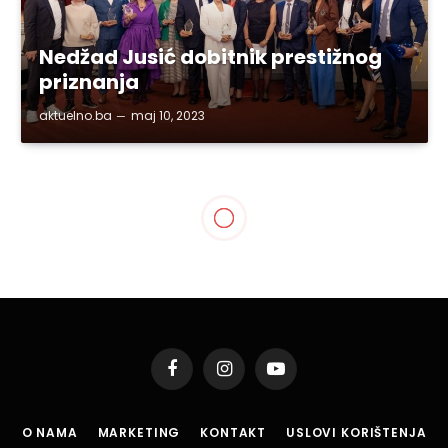
Nedžad Jusić dobitnik prestižnog
priznanja
aktuelno.ba
maj 10, 2023
SVE VIJESTI
Šta je sve iz BiH dozvoljeno
unijeti u Hrvatsku i kolike
su kazne za prekršioce?
By
aktuelno.ba
nov 30, 2021
3 Mins Read