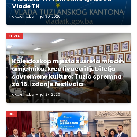
Vlade TK
aktuelno.ba
jul 30, 2026
TUZLA
Kaleidoskop mjesto susreta mladih
umjetnika, kreativaca i ljubitelja
savremene kulture: Tuzla spremna
za 16. izdanje festivala
aktuelno.ba
jul 27, 2026
BIH