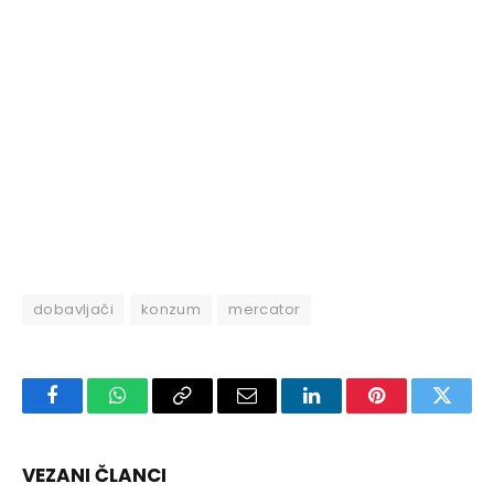
dobavljači
konzum
mercator
Facebook
WhatsApp
Copy
Email
LinkedIn
Pinterest
Twitte
Link
VEZANI ČLANCI