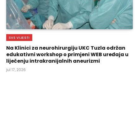
SVE VIJESTI
Na Klinici za neurohirurgiju UKC Tuzla održan
edukativni workshop o primjeni WEB uređaja u
liječenju intrakranijalnih aneurizmi
jul 17, 2026