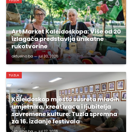
TUZLA
Art Market Kaleidoskopa: Više od 20
izlagača predstavlja unikatne
rukotvorine
aktuelno.ba
jul 30, 2026
TUZLA
Kaleidoskop mjesto susreta mladih
umjetnika, kreativaca i ljubitelja
savremene kulture: Tuzla spremna
za 16. izdanje festivala
aktuelno.ba
jul 27, 2026