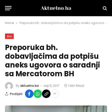
Home
Preporuka bh. dobavljačima da potpišu aneks ugovora o saradnji sa Mercatorom BH
»
BIH
Preporuka bh.
dobavljačima da potpišu
aneks ugovora o saradnji
sa Mercatorom BH
By
aktuelno.ba
sep 5, 2017
1 Min Read
Podijeli