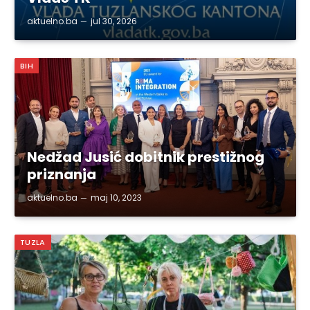
aktuelno.ba
jul 30, 2026
BIH
Nedžad Jusić dobitnik prestižnog
priznanja
aktuelno.ba
maj 10, 2023
TUZLA