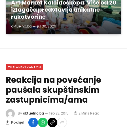
Art Market Kaleidoskopa: Više od 20
izlagača predstavlja unikatne
rukotvorine
aktuelno.ba
jul 30, 2026
TUZLANSKI KANTON
Reakcija na povećanje
paušala skupštinskim
zastupnicima/ama
By
aktuelno.ba
feb 23, 2015
2 Mins Read
Podijeli