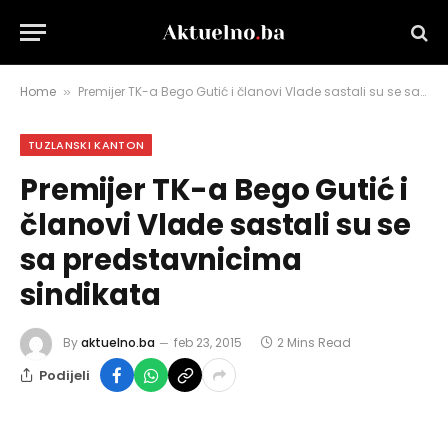
Home
Premijer TK-a Bego Gutić i članovi Vlade sastali su se sa predstavnicima sindikata
»
TUZLANSKI KANTON
Premijer TK-a Bego Gutić i
članovi Vlade sastali su se
sa predstavnicima
sindikata
By
aktuelno.ba
feb 23, 2015
2 Mins Read
Podijeli