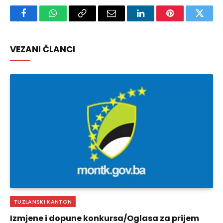
Facebook
WhatsApp
Copy
Email
LinkedIn
Pinterest
Twitte
Link
VEZANI ČLANCI
TUZLANSKI KANTON
Izmjene i dopune konkursa/Oglasa za prijem