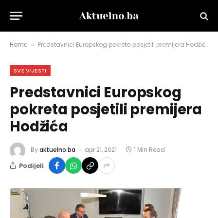
Home
Predstavnici Europskog pokreta posjetili premijera Hodžića
»
SVE VIJESTI
Predstavnici Europskog
pokreta posjetili premijera
Hodžića
By
aktuelno.ba
apr 21, 2021
1 Min Read
Podijeli