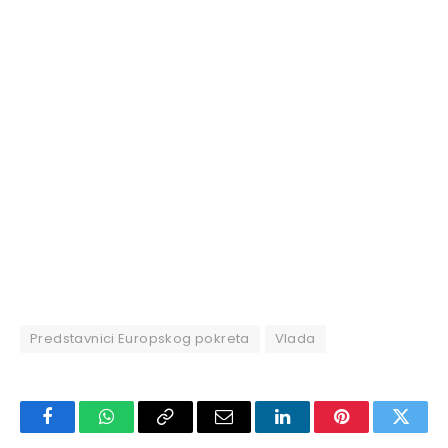
Predstavnici Europskog pokreta
Vlada
Facebook
WhatsApp
Copy
Email
LinkedIn
Pinterest
Twitte