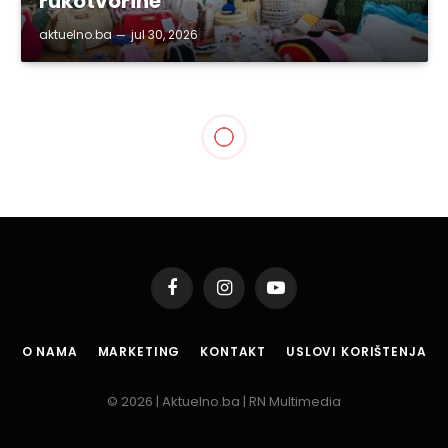
rukotvorine
aktuelno.ba
jul 30, 2026
Facebook
Instagram
YouTube
O NAMA
MARKETING
KONTAKT
USLOVI KORIŠTENJA
© 2026 | Aktuelno.ba | RN Multimedia