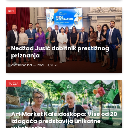
BIH
Nedžad Jusić dobitnik prestižnog
priznanja
aktuelno.ba
maj 10, 2023
TUZLA
Art Market Kaleidoskopa: Više od 20
izlagača predstavlja unikatne