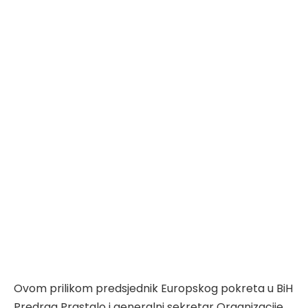
Ovom prilikom predsjednik Europskog pokreta u BiH
Predrag Prastalo i generalni sekretar Organizacije