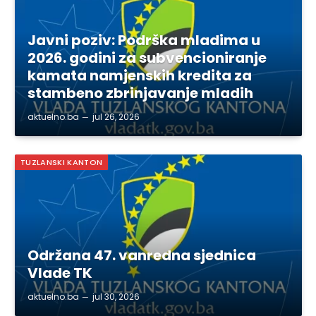
Javni poziv: Podrška mladima u
2026. godini za subvencioniranje
kamata namjenskih kredita za
stambeno zbrinjavanje mladih
aktuelno.ba
jul 26, 2026
TUZLANSKI KANTON
Održana 47. vanredna sjednica
Vlade TK
aktuelno.ba
jul 30, 2026