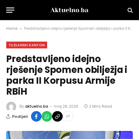
Home
Predstavljeno idejno rješenje Spomen obilježja i parka II Korpusu Armije RBiH
»
TUZLANSKI KANTON
Predstavljeno idejno
rješenje Spomen obilježja i
parka II Korpusu Armije
RBiH
By
aktuelno.ba
maj 26, 2026
2 Mins Read
Podijeli