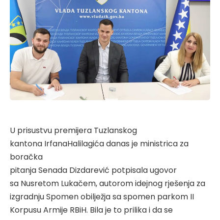
U prisustvu p
remijer
a
Tuzlanskog
kantona
Irfan
a
Halilagić
a
danas je
ministrica za
boračka
pitanja
Senada
Dizdarević
potpisa
la
ugovor
sa
Nusretom
Lukačem,
autorom
idejnog rješenja za
izgradnju Spomen obilježja sa spomen parkom II
Korpusu Armije
RBiH
.
Bila je to prilika i da se