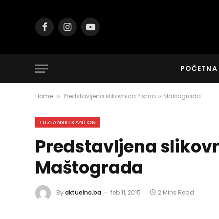
Facebook
Instagram
YouTube
POČETNA
Home
Predstavljena slikovnica Pisma iz Maštograda
»
TUZLANSKI KANTON
Predstavljena slikov
Maštograda
By
aktuelno.ba
feb 11, 2015
2 Mins Read