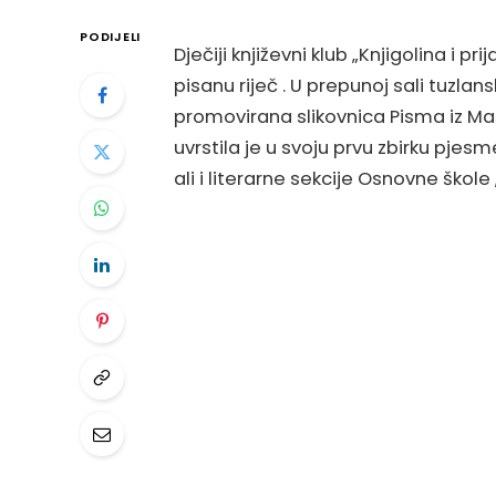
PODIJELI
Dječiji književni klub „Knjigolina i pri
pisanu riječ . U prepunoj sali tuzlans
promovirana slikovnica Pisma iz Maš
uvrstila je u svoju prvu zbirku pjesm
ali i literarne sekcije Osnovne škole „