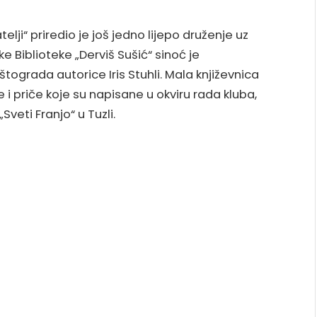
jatelji“ priredio je još jedno lijepo druženje uz
ke Biblioteke „Derviš Sušić“ sinoć je
tograda autorice Iris Stuhli. Mala književnica
e i priče koje su napisane u okviru rada kluba,
Sveti Franjo“ u Tuzli.