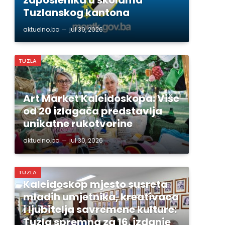
Tuzlanskog kantona
aktuelno.ba
jul 30, 2026
TUZLA
Art Market Kaleidoskopa: Više
od 20 izlagača predstavlja
unikatne rukotvorine
aktuelno.ba
jul 30, 2026
TUZLA
Kaleidoskop mjesto susreta
mladih umjetnika, kreativaca
i ljubitelja savremene kulture:
Tuzla spremna za 16. izdanje