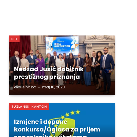
BIH
Nedžad Jusić dobitnik
prestižnog priznanja
aktuelno.ba
maj 10, 2023
TUZLANSKI KANTON
Izmjene i dopune
konkursa/Oglasa za prijem
zaposlenika u školama