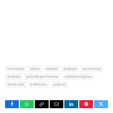
fondacija
istina
napad
policija
pomirenje
pravda
pravda pomirenje
razbijena glava
Sinan Alić
trakilovici
udarac
Facebook
WhatsApp
Copy
Email
LinkedIn
Pinterest
Twitte