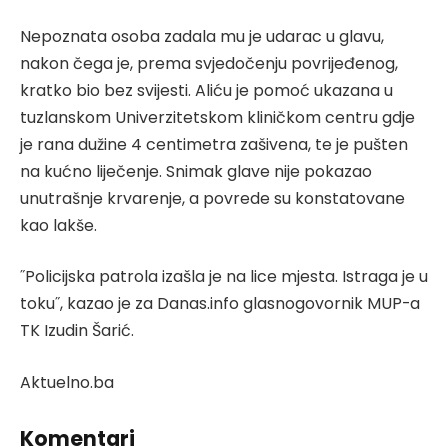
Nepoznata osoba zadala mu je udarac u glavu,
nakon čega je, prema svjedočenju povrijeđenog,
kratko bio bez svijesti. Aliću je pomoć ukazana u
tuzlanskom Univerzitetskom kliničkom centru gdje
je rana dužine 4 centimetra zašivena, te je pušten
na kućno liječenje. Snimak glave nije pokazao
unutrašnje krvarenje, a povrede su konstatovane
kao lakše.
˝Policijska patrola izašla je na lice mjesta. Istraga je u
toku˝, kazao je za Danas.info glasnogovornik MUP-a
TK Izudin Šarić.
Aktuelno.ba
Komentari