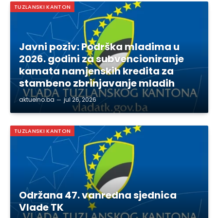
TUZLANSKI KANTON
Javni poziv: Podrška mladima u
2026. godini za subvencioniranje
kamata namjenskih kredita za
stambeno zbrinjavanje mladih
aktuelno.ba
jul 26, 2026
TUZLANSKI KANTON
Održana 47. vanredna sjednica
Vlade TK