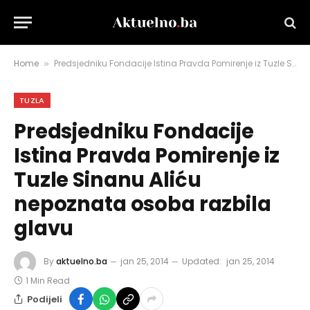
Home
Predsjedniku Fondacije Istina Pravda Pomirenje iz Tuzle Sinanu Aliću nepoznata osoba razbila glavu
»
TUZLA
Predsjedniku Fondacije
Istina Pravda Pomirenje iz
Tuzle Sinanu Aliću
nepoznata osoba razbila
glavu
By
aktuelno.ba
jan 25, 2014
Updated:
jan 25, 2014
1 Min Read
Podijeli