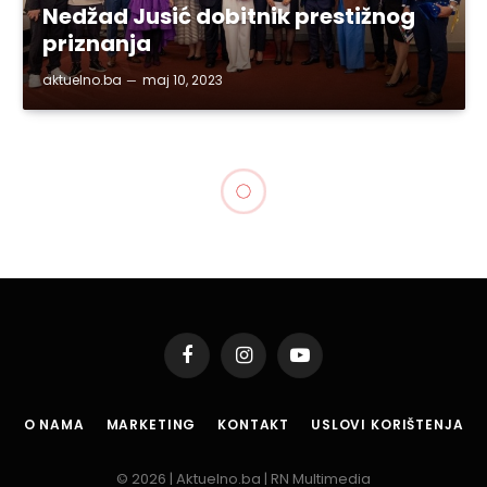
Nedžad Jusić dobitnik prestižnog
priznanja
aktuelno.ba
maj 10, 2023
Facebook
Instagram
YouTube
O NAMA
MARKETING
KONTAKT
USLOVI KORIŠTENJA
© 2026 | Aktuelno.ba | RN Multimedia