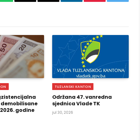
k
WhatsApp
Copy
Email
LinkedIn
Pinterest
Twitter
Link
TON
TUZLANSKI KANTON
zistencijalna
Održana 47. vanredna
 demobilisane
sjednica Vlade TK
i 2026. godine
jul 30, 2026