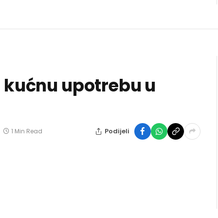
a kućnu upotrebu u
Podijeli
1 Min Read