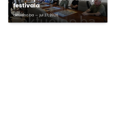
festivala
aktuelno.ba
jul 27, 2026