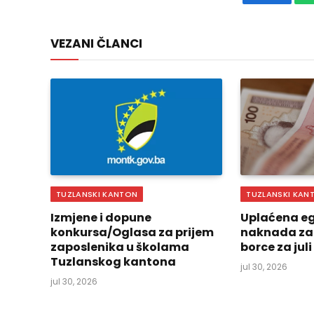
Faceboo
VEZANI ČLANCI
TUZLANSKI KANTON
TUZLANSKI KAN
Izmjene i dopune
Uplaćena eg
konkursa/Oglasa za prijem
naknada za
zaposlenika u školama
borce za jul
Tuzlanskog kantona
jul 30, 2026
jul 30, 2026