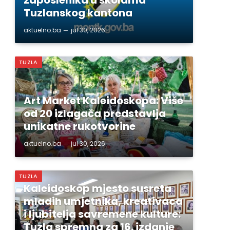
Tuzlanskog kantona
aktuelno.ba
jul 30, 2026
TUZLA
Art Market Kaleidoskopa: Više
od 20 izlagača predstavlja
unikatne rukotvorine
aktuelno.ba
jul 30, 2026
TUZLA
Kaleidoskop mjesto susreta
mladih umjetnika, kreativaca
i ljubitelja savremene kulture:
Tuzla spremna za 16. izdanje