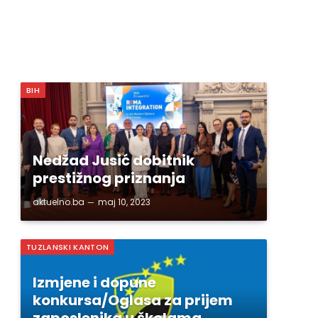
BIH
Nedžad Jusić dobitnik
prestižnog priznanja
aktuelno.ba
maj 10, 2023
TUZLANSKI KANTON
Izmjene i dopune
konkursa/Oglasa za prijem
zaposlenika u školama