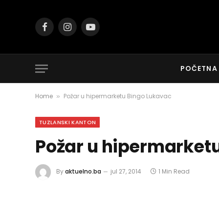
Facebook
Instagram
YouTube
POČETNA
Home
Požar u hipermarketu Bingo Lukavac
»
TUZLANSKI KANTON
Požar u hipermarket
By
aktuelno.ba
jul 27, 2014
1 Min Read