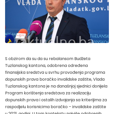
S obzirom da su da su rebalansom Budžeta
Tuzlanskog kantona, odobrena određena
finansijska sredstva u svrhu provođenja programa
dopunskih prava boračko invalidske zaštite, Vlada
Tuzlanskog kantona je na današnjoj sjednici donijela
Program korištenja sredstava za realizaciju
dopunskih prava i ostalih izdvajanja sa kriterijima za
raspodjelu korisnicima boračko – invalidske zaštite
u 2021. godini. U tom kontekstu najviše odobrenih