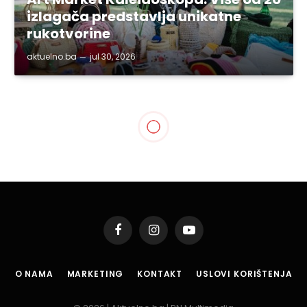
izlagača predstavlja unikatne
rukotvorine
aktuelno.ba
jul 30, 2026
Facebook
Instagram
YouTube
O NAMA
MARKETING
KONTAKT
USLOVI KORIŠTENJA