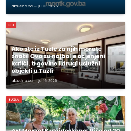
aktuelno.ba
jul 30, 2026
BIH
Ako ste iz Tuzle za njih morate
znati! Ovo su najbolje ocjenjeni
kafići, trgovine i drugi uslužni
objekti u Tuzli
aktuelno.ba
jul 16, 2026
TUZLA
Art Market Kaleidoskopa: Više od 20