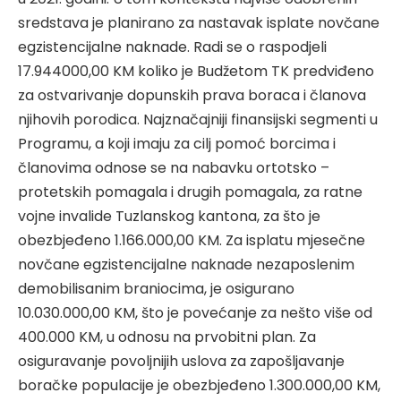
sredstava je planirano za nastavak isplate novčane
egzistencijalne naknade. Radi se o raspodjeli
17.944000,00 KM koliko je Budžetom TK predviđeno
za ostvarivanje dopunskih prava boraca i članova
njihovih porodica. Najznačajniji finansijski segmenti u
Programu, a koji imaju za cilj pomoć borcima i
članovima odnose se na nabavku ortotsko –
protetskih pomagala i drugih pomagala, za ratne
vojne invalide Tuzlanskog kantona, za što je
obezbjeđeno 1.166.000,00 KM. Za isplatu mjesečne
novčane egzistencijalne naknade nezaposlenim
demobilisanim braniocima, je osigurano
10.030.000,00 KM, što je povećanje za nešto više od
400.000 KM, u odnosu na prvobitni plan. Za
osiguravanje povoljnijih uslova za zapošljavanje
boračke populacije je obezbjeđeno 1.300.000,00 KM,