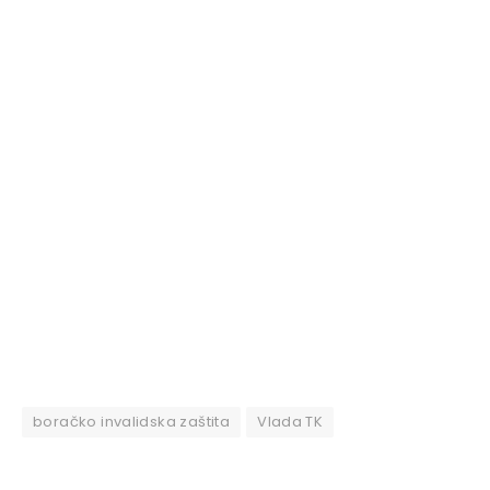
boračko invalidska zaštita
Vlada TK