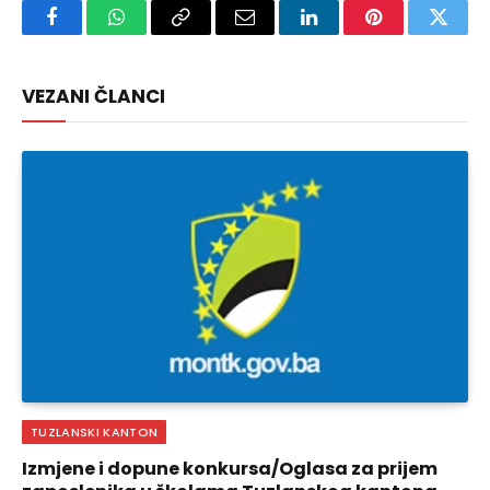
Facebook
WhatsApp
Copy
Email
LinkedIn
Pinterest
Twitte
Link
VEZANI ČLANCI
TUZLANSKI KANTON
Izmjene i dopune konkursa/Oglasa za prijem