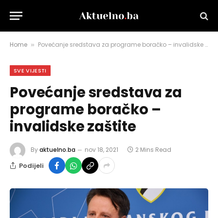
Home
Povećanje sredstava za programe boračko – invalidske zaštite
»
SVE VIJESTI
Povećanje sredstava za
programe boračko –
invalidske zaštite
By
aktuelno.ba
nov 18, 2021
2 Mins Read
Podijeli