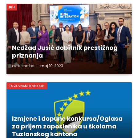
BIH
Nedžad Jusić dobitnik prestižnog
priznanja
aktuelno.ba
maj 10, 2023
TUZLANSKI KANTON
Izmjene i dopune konkursa/Oglasa
za prijem zaposlenika u školama
Tuzlanskog kantona