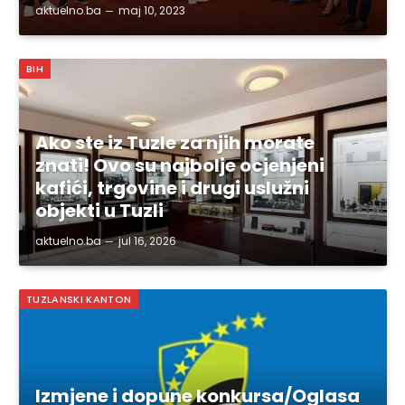
aktuelno.ba
maj 10, 2023
BIH
Ako ste iz Tuzle za njih morate
znati! Ovo su najbolje ocjenjeni
kafići, trgovine i drugi uslužni
objekti u Tuzli
aktuelno.ba
jul 16, 2026
TUZLANSKI KANTON
Izmjene i dopune konkursa/Oglasa