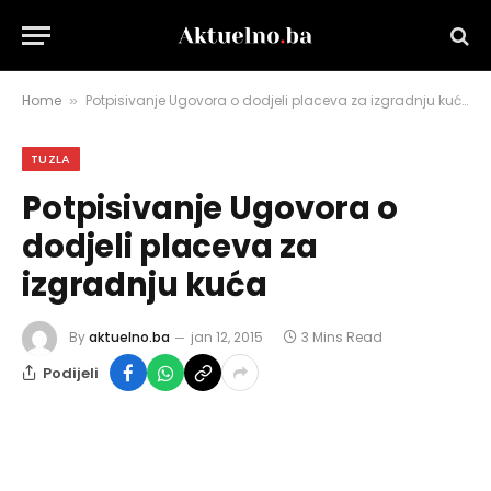
Home
Potpisivanje Ugovora o dodjeli placeva za izgradnju kuća
»
TUZLA
Potpisivanje Ugovora o
dodjeli placeva za
izgradnju kuća
By
aktuelno.ba
jan 12, 2015
3 Mins Read
Podijeli