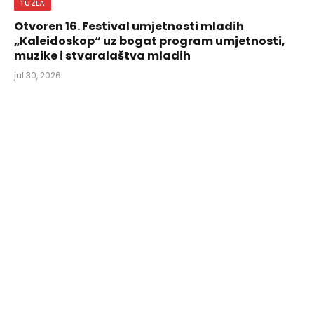
TUZLA
Otvoren 16. Festival umjetnosti mladih
„Kaleidoskop“ uz bogat program umjetnosti,
muzike i stvaralaštva mladih
jul 30, 2026