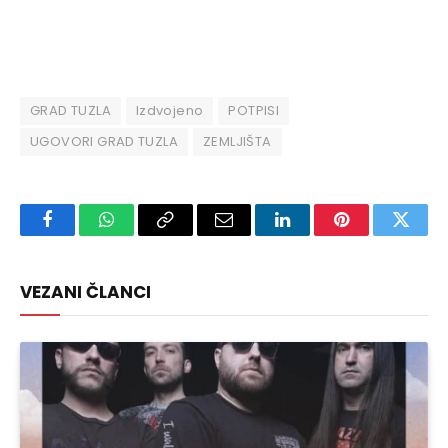
GRAD TUZLA
Izdvojeno
POTPISI
UGOVORI GRAD TUZLA
ZEMLJIŠTA
Facebook
WhatsApp
Copy
Email
LinkedIn
Pinterest
Twitte
Link
VEZANI ČLANCI