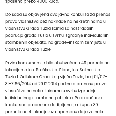
spašeno preko 4000 kuća.
Do sada su objavljena dva javna konkursa za prenos
prava vlasništva bez naknade na nekretninama u
vlasništvu Grada Tuzla licima sa nastradalih
područja grada Tuzla u svrhu izgradnje individulanih
stambenih objekata, na građevinskom zemljištu u
vlasništvu Grada Tuzle.
Prvim konkursom je bilo obuhvaćeno 49 parcela na
lokacijama k.o. Breške, k.o. Plane, k.o. Solina i k.o.
Tuzla I. Odlukom Gradskog vijeća Tuzla, broj:01/07-
31-7166/2014 od 29.12.2014.godine o prenosu prava
vlasništva na nekretninama u svrhu izgradnje
individualnog stambenog objekta. Po okončanju
konkursne procedure dodijeljeno je ukupno 39
parcela na 4 lokacije, uz napomenu da je za neke