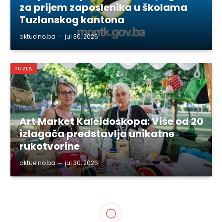
za prijem zaposlenika u školama
Tuzlanskog kantona
aktuelno.ba
jul 30, 2026
TUZLA
Art Market Kaleidoskopa: Više od 20
izlagača predstavlja unikatne
rukotvorine
aktuelno.ba
jul 30, 2026