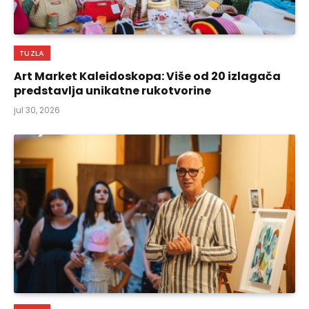
TUZLA
Art Market Kaleidoskopa: Više od 20 izlagača
predstavlja unikatne rukotvorine
jul 30, 2026