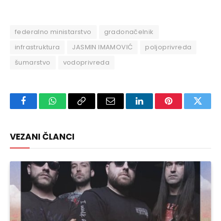
federalno ministarstvo
gradonačelnik
infrastruktura
JASMIN IMAMOVIĆ
poljoprivreda
šumarstvo
vodoprivreda
Facebook
WhatsApp
Copy
Email
LinkedIn
Pinterest
Twitte
Link
VEZANI ČLANCI