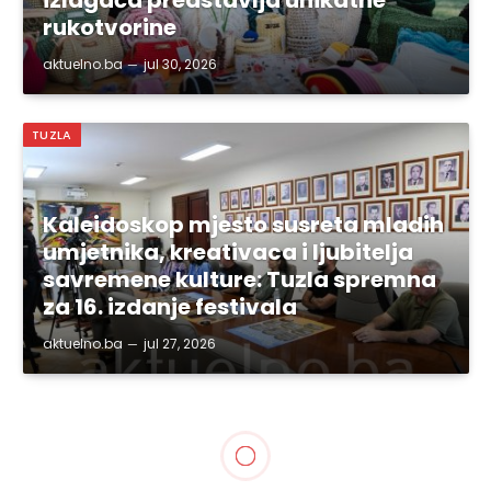
izlagača predstavlja unikatne
rukotvorine
aktuelno.ba
jul 30, 2026
TUZLA
Kaleidoskop mjesto susreta mladih
umjetnika, kreativaca i ljubitelja
savremene kulture: Tuzla spremna
za 16. izdanje festivala
aktuelno.ba
jul 27, 2026