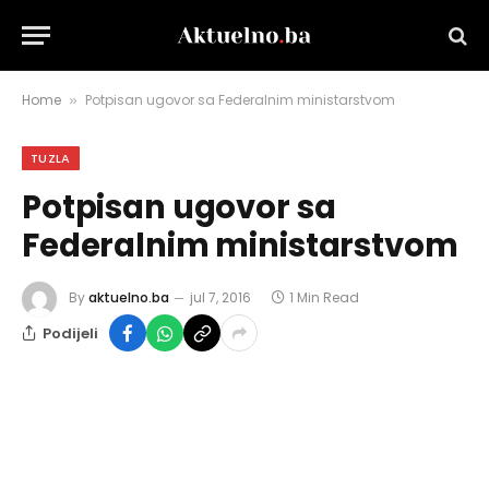
Home
Potpisan ugovor sa Federalnim ministarstvom
»
TUZLA
Potpisan ugovor sa
Federalnim ministarstvom
By
aktuelno.ba
jul 7, 2016
1 Min Read
Podijeli