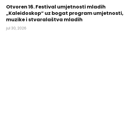
Otvoren 16. Festival umjetnosti mladih
„Kaleidoskop“ uz bogat program umjetnosti,
muzike i stvaralaštva mladih
jul 30, 2026