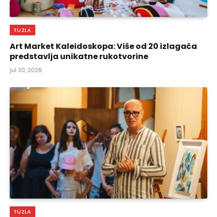
TUZLA
Art Market Kaleidoskopa: Više od 20 izlagača
predstavlja unikatne rukotvorine
jul 30, 2026
TUZLA