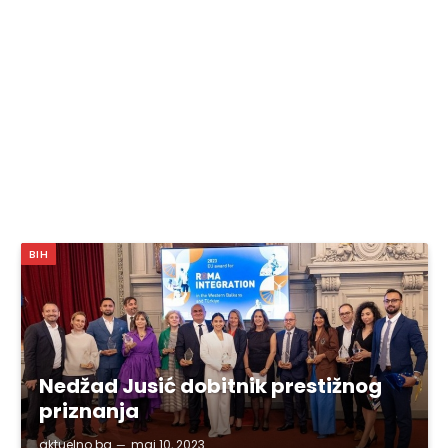
BIH
Nedžad Jusić dobitnik prestižnog
priznanja
aktuelno.ba
maj 10, 2023