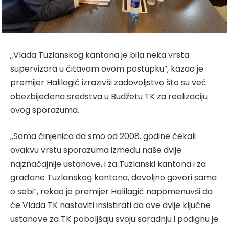
„Vlada Tuzlanskog kantona je bila neka vrsta
supervizora u čitavom ovom postupku“, kazao je
premijer Halilagić izrazivši zadovoljstvo što su već
obezbijeđena sredstva u Budžetu TK za realizaciju
ovog sporazuma.
„Sama činjenica da smo od 2008. godine čekali
ovakvu vrstu sporazuma između naše dvije
najznačajnije ustanove, i za Tuzlanski kantona i za
građane Tuzlanskog kantona, dovoljno govori sama
o sebi“, rekao je premijer Halilagić napomenuvši da
će Vlada TK nastaviti insistirati da ove dvije ključne
ustanove za TK poboljšaju svoju saradnju i podignu je