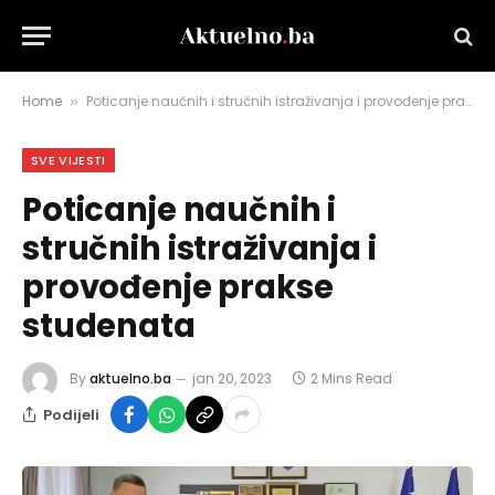
Home
Poticanje naučnih i stručnih istraživanja i provođenje prakse studenata
»
SVE VIJESTI
Poticanje naučnih i
stručnih istraživanja i
provođenje prakse
studenata
By
aktuelno.ba
jan 20, 2023
2 Mins Read
Podijeli