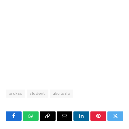
praksa
studenti
ukc tuzla
Facebook
WhatsApp
Copy
Email
LinkedIn
Pinterest
Twitte