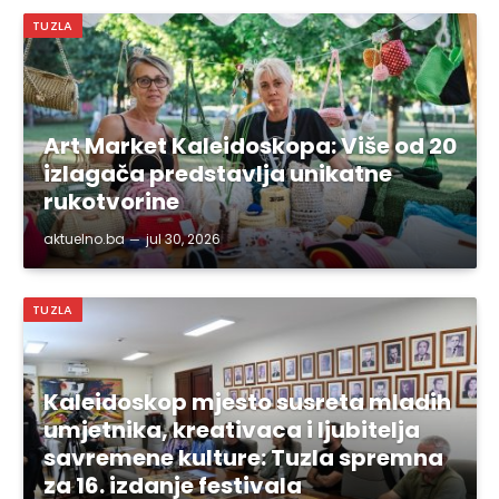
TUZLA
Art Market Kaleidoskopa: Više od 20
izlagača predstavlja unikatne
rukotvorine
aktuelno.ba
jul 30, 2026
TUZLA
Kaleidoskop mjesto susreta mladih
umjetnika, kreativaca i ljubitelja
savremene kulture: Tuzla spremna
za 16. izdanje festivala