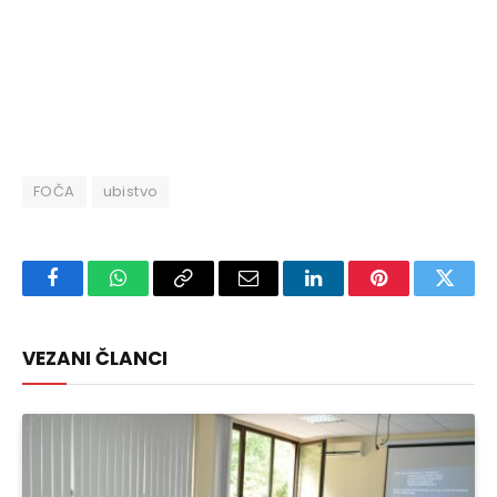
FOČA
ubistvo
Facebook
WhatsApp
Copy
Email
LinkedIn
Pinterest
Twitte
Link
VEZANI ČLANCI