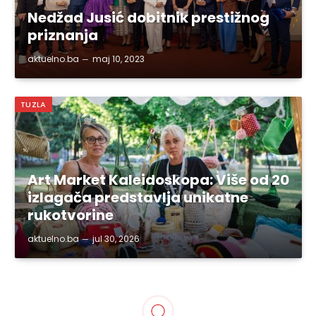
Nedžad Jusić dobitnik prestižnog
priznanja
aktuelno.ba
maj 10, 2023
TUZLA
Art Market Kaleidoskopa: Više od 20
izlagača predstavlja unikatne
rukotvorine
aktuelno.ba
jul 30, 2026