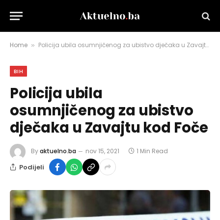
Home
Policija ubila osumnjičenog za ubistvo dječaka u Zavajtu kod Foče
»
BIH
Policija ubila
osumnjičenog za ubistvo
dječaka u Zavajtu kod Foče
By
aktuelno.ba
nov 15, 2021
1 Min Read
Podijeli