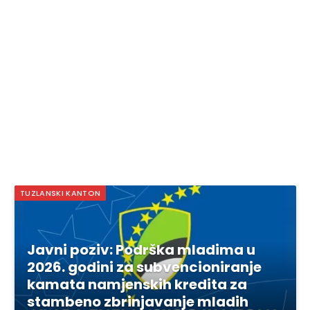
TUZLANSKI KANTON
Javni poziv: Podrška mladima u
2026. godini za subvencioniranje
kamata namjenskih kredita za
stambeno zbrinjavanje mladih