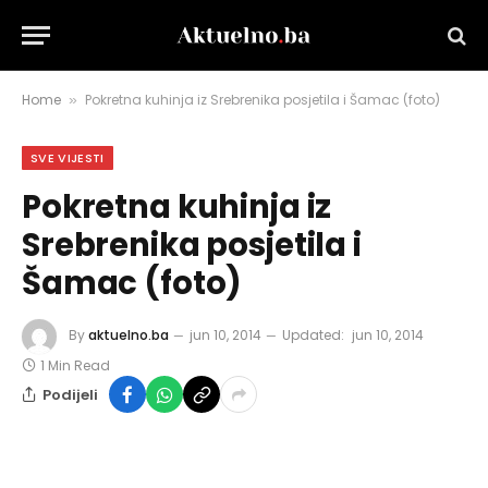
Home
Pokretna kuhinja iz Srebrenika posjetila i Šamac (foto)
»
SVE VIJESTI
Pokretna kuhinja iz
Srebrenika posjetila i
Šamac (foto)
By
aktuelno.ba
jun 10, 2014
Updated:
jun 10, 2014
1 Min Read
Podijeli