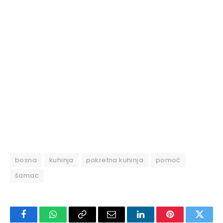
bosna
kuhinja
pokretna kuhinja
pomoć
šamac
Facebook
WhatsApp
Copy
Email
LinkedIn
Pinterest
Twitte