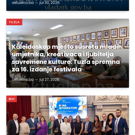
aktuelno.ba
jul 30, 2026
TUZLA
Kaleidoskop mjesto susreta mladih
umjetnika, kreativaca i ljubitelja
savremene kulture: Tuzla spremna
za 16. izdanje festivala
aktuelno.ba
jul 27, 2026
BIH