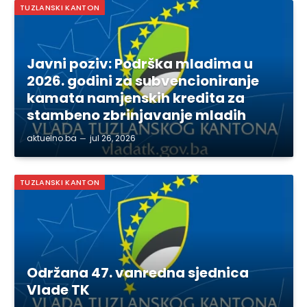
TUZLANSKI KANTON
Javni poziv: Podrška mladima u
2026. godini za subvencioniranje
kamata namjenskih kredita za
stambeno zbrinjavanje mladih
aktuelno.ba
jul 26, 2026
TUZLANSKI KANTON
Održana 47. vanredna sjednica
Vlade TK