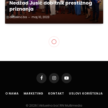
Nedžad Jusić dobitnik prestižnog
priznanja
aktuelno.ba
maj 10, 2023
Facebook
Instagram
YouTube
O NAMA
MARKETING
KONTAKT
USLOVI KORIŠTENJA
© 2026 | Aktuelno.ba | RN Multimedia