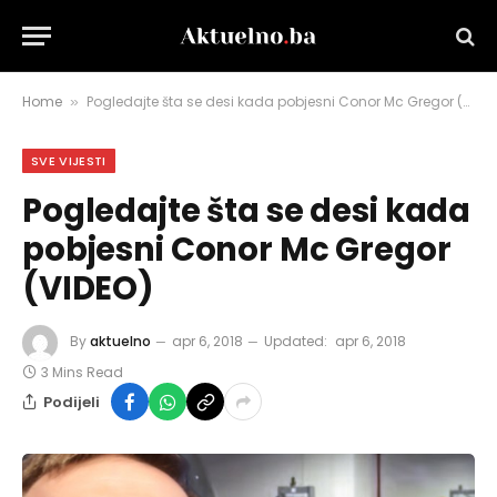
Home
Pogledajte šta se desi kada pobjesni Conor Mc Gregor (VIDEO)
»
SVE VIJESTI
Pogledajte šta se desi kada
pobjesni Conor Mc Gregor
(VIDEO)
By
aktuelno
apr 6, 2018
Updated:
apr 6, 2018
3 Mins Read
Podijeli