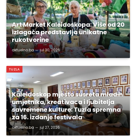
Art Market Kaleidoskopa: Više od 20
izlagača predstavlja unikatne
rukotvorine
aktuelno.ba
jul 30, 2026
TUZLA
Kaleidoskop mjesto susreta mladih
umjetnika, kreativaca i ljubitelja
savremene kulture: Tuzla spremna
za 16. izdanje festivala
aktuelno.ba
jul 27, 2026