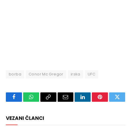
borba
Conor Mc Gregor
irska
UFC
Facebook
WhatsApp
Copy
Email
LinkedIn
Pinterest
Twitte
Link
VEZANI ČLANCI