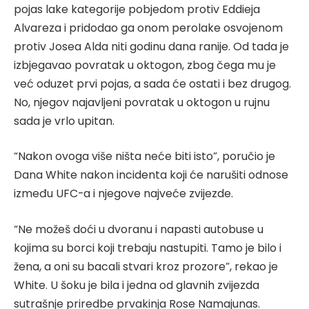
pojas lake kategorije pobjedom protiv Eddieja
Alvareza i pridodao ga onom perolake osvojenom
protiv Josea Alda niti godinu dana ranije. Od tada je
izbjegavao povratak u oktogon, zbog čega mu je
već oduzet prvi pojas, a sada će ostati i bez drugog.
No, njegov najavljeni povratak u oktogon u rujnu
sada je vrlo upitan.
“Nakon ovoga više ništa neće biti isto”, poručio je
Dana White nakon incidenta koji će narušiti odnose
između UFC-a i njegove najveće zvijezde.
“Ne možeš doći u dvoranu i napasti autobuse u
kojima su borci koji trebaju nastupiti. Tamo je bilo i
žena, a oni su bacali stvari kroz prozore”, rekao je
White. U šoku je bila i jedna od glavnih zvijezda
sutrašnje priredbe prvakinja Rose Namajunas.