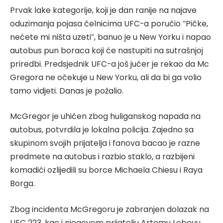
Prvak lake kategorije, koji je dan ranije na najave
oduzimanja pojasa čelnicima UFC-a poručio “Pičke,
nećete mi ništa uzeti”, banuo je u New Yorku i napao
autobus pun boraca koji će nastupiti na sutrašnjoj
priredbi. Predsjednik UFC-a još jučer je rekao da Mc
Gregora ne očekuje u New Yorku, ali da bi ga volio
tamo vidjeti. Danas je požalio.
McGregor je uhićen zbog huliganskog napada na
autobus, potvrdila je lokalna policija. Zajedno sa
skupinom svojih prijatelja i fanova bacao je razne
predmete na autobus i razbio staklo, a razbijeni
komadići ozlijedili su borce Michaela Chiesu i Raya
Borga.
Zbog incidenta McGregoru je zabranjen dolazak na
UFC 223, kao i njegovom prijatelju Artemu Lobovu,