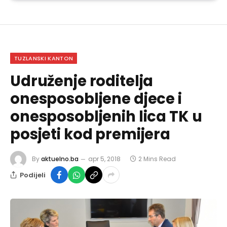
TUZLANSKI KANTON
Udruženje roditelja
onesposobljene djece i
onesposobljenih lica TK u
posjeti kod premijera
By
aktuelno.ba
apr 5, 2018
2 Mins Read
Podijeli