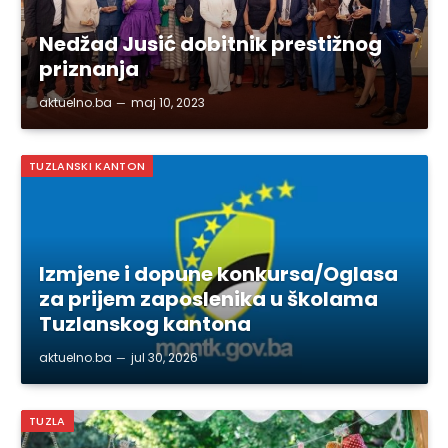
Nedžad Jusić dobitnik prestižnog
priznanja
aktuelno.ba
maj 10, 2023
TUZLANSKI KANTON
Izmjene i dopune konkursa/Oglasa
za prijem zaposlenika u školama
Tuzlanskog kantona
aktuelno.ba
jul 30, 2026
TUZLA