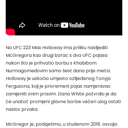
Na UFC 223 Max Holloway ima priliku naslijediti
McGregora kao drugi borac s dva UFC pojasa
nakon što je prihvatio borbu s Khabibom
Nurmagomedovim samo šest dana prije meča.
Holloway je uskočio umjesto ozlijeđenog Tonyja
Fergusona, koji je privremeni pojas namjeravao
zamijeniti onim pravim. Dana White potvrdio je da
će unatoč promjeni glavne borbe večeri ulog ostati
naslov prvaka.
McGregor je, podsjetimo, u studenom 2016. osvojio