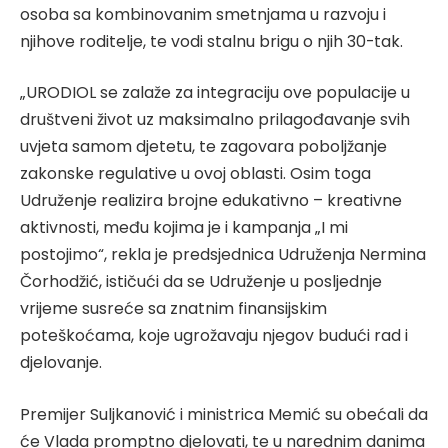
osoba sa kombinovanim smetnjama u razvoju i
njihove roditelje, te vodi stalnu brigu o njih 30-tak.
„URODIOL se zalaže za integraciju ove populacije u
društveni život uz maksimalno prilagođavanje svih
uvjeta samom djetetu, te zagovara poboljžanje
zakonske regulative u ovoj oblasti. Osim toga
Udruženje realizira brojne edukativno – kreativne
aktivnosti, među kojima je i kampanja „I mi
postojimo“, rekla je predsjednica Udruženja Nermina
Čorhodžić, ističući da se Udruženje u posljednje
vrijeme susreće sa znatnim finansijskim
poteškoćama, koje ugrožavaju njegov budući rad i
djelovanje.
Premijer Suljkanović i ministrica Memić su obećali da
će Vlada promptno djelovati, te u narednim danima