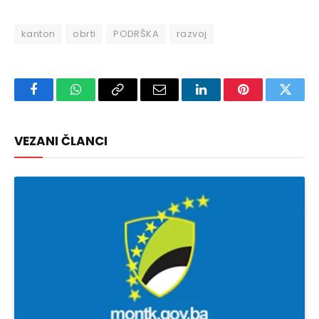
kanton
obrti
PODRŠKA
razvoj
Facebook
WhatsApp
Copy
Email
LinkedIn
Pinterest
Twitte
Link
VEZANI ČLANCI