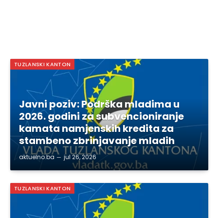
TUZLANSKI KANTON
Javni poziv: Podrška mladima u
2026. godini za subvencioniranje
kamata namjenskih kredita za
stambeno zbrinjavanje mladih
aktuelno.ba
jul 26, 2026
TUZLANSKI KANTON