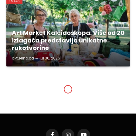
TUZLA
Art Market Kaleidoskopa: Više od 20
izlagača predstavlja unikatne
rukotvorine
aktuelno.ba
jul 30, 2026
TUZLANSKI KANTON
Održana treća sjednica
Kantonalnog odbora za