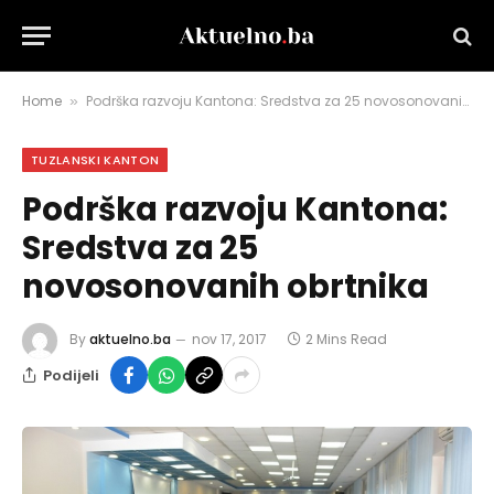
Home
Podrška razvoju Kantona: Sredstva za 25 novosonovanih obrtnika
»
TUZLANSKI KANTON
Podrška razvoju Kantona:
Sredstva za 25
novosonovanih obrtnika
By
aktuelno.ba
nov 17, 2017
2 Mins Read
Podijeli