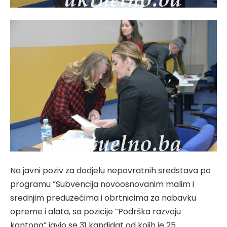
Na javni poziv za dodjelu nepovratnih sredstava po
programu ”Subvencija novoosnovanim malim i
srednjim preduzećima i obrtnicima za nabavku
opreme i alata, sa pozicije ”Podrška razvoju
kantona” javio se 31 kandidat od kojih je 25