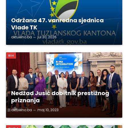
Održana 47. vanredna sjednica
Vlade TK
aktuelno.ba
jul 30, 2026
BIH
Nedžad Jusić dobitnik prestižnog
priznanja
aktuelno.ba
maj 10, 2023