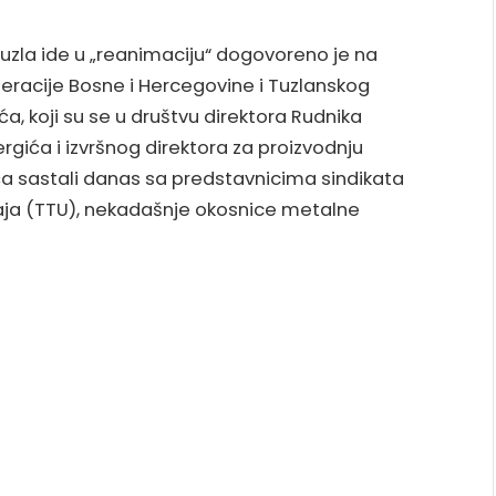
Tuzla ide u „reanimaciju“ dogovoreno je na
racije Bosne i Hercegovine i Tuzlanskog
a, koji su se u društvu direktora Rudnika
gića i izvršnog direktora za proizvodnju
ća sastali danas sa predstavnicima sindikata
aja (TTU), nekadašnje okosnice metalne