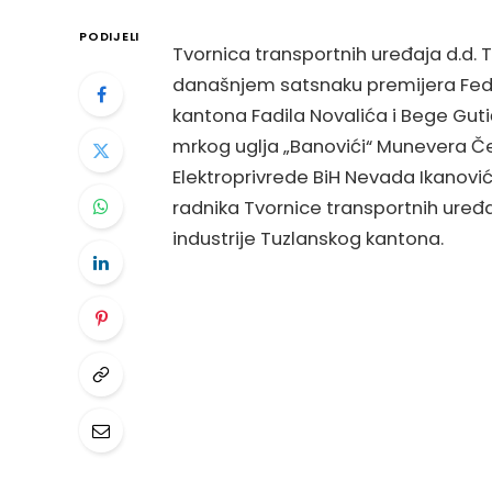
PODIJELI
Tvornica transportnih uređaja d.d. 
današnjem satsnaku premijera Fede
kantona Fadila Novalića i Bege Gutić
mrkog uglja „Banovići“ Munevera Čer
Elektroprivrede BiH Nevada Ikanovi
radnika Tvornice transportnih uređ
industrije Tuzlanskog kantona.