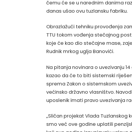
čemu će se u narednim danima razgo
danas ušao ovu tuzlansku fabriku.
Obrazlažući tehniku provođenja zami
TTU tokom vođenja stečajnog postu
koje će kao dio stečajne mase, zaje
Rudnik mrkog uglja Banovići.
Na pitanja novinara o uvezivanju 1
kazao da će to biti sistemski riješ
sprema Zakon o sistemskom uveziv
većinsko državno vlasništvo. Navodi
uposlenik imati pravo uvezivanja ra
„Sličan projekat Vlada Tuzlanskog k
smo već ove godine uplatili penzijs