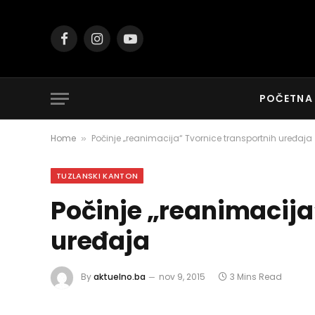
Facebook
Instagram
YouTube
POČETNA
Home
Počinje „reanimacija“ Tvornice transportnih uređaja
»
TUZLANSKI KANTON
Počinje „reanimacija
uređaja
By
aktuelno.ba
nov 9, 2015
3 Mins Read