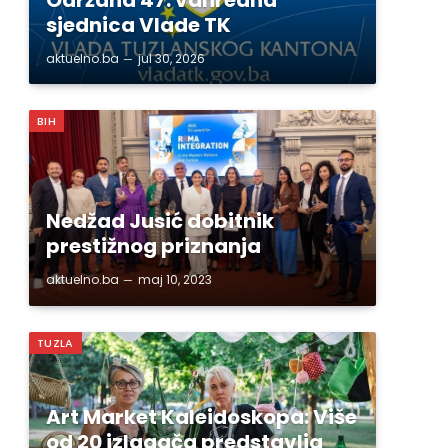
sjednica Vlade TK
aktuelno.ba
jul 30, 2026
BIH
Nedžad Jusić dobitnik
prestižnog priznanja
aktuelno.ba
maj 10, 2023
TUZLA
Art Market Kaleidoskopa: Više
od 20 izlagača predstavlja