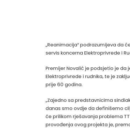
„Reanimacija“ podrazumijeva da će s
servis koncerna Elektroprivrede i R
Premijer Novalić je podsjetio je da
Elektroprivrede i rudnika, te je zak
prije 60 godina.
„Zajedno sa predstavnicima sindiakta
danas smo ovdje da definišemo cilj 
će prilikom rješavanja problema TTU 
provođenja ovog projekta je, prema 