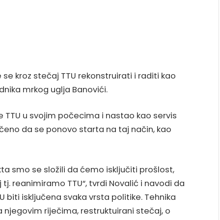
e kroz stečaj TTU rekonstruirati i raditi kao
udnika mrkog uglja Banovići.
 je TTU u svojim počecima i nastao kao servis
ljučeno da se ponovo starta na taj način, kao
 smo se složili da ćemo isključiti prošlost,
tj. reanimiramo TTU“, tvrdi Novalić i navodi da
biti isključena svaka vrsta politike. Tehnika
njegovim riječima, restruktuirani stečaj, o