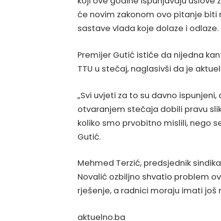
koji ove godine ispunjavaju uslove 
će novim zakonom ovo pitanje biti r
sastave vlada koje dolaze i odlaze.
Premijer Gutić ističe da nijedna ka
TTU u stečaj, naglasivši da je aktuel
„Svi uvjeti za to su davno ispunjeni, 
otvaranjem stečaja dobili pravu sl
koliko smo prvobitno mislili, nego 
Gutić.
Mehmed Terzić, predsjednik sindikat
Novalić ozbiljno shvatio problem ov
rješenje, a radnici moraju imati još 
aktuelno.ba