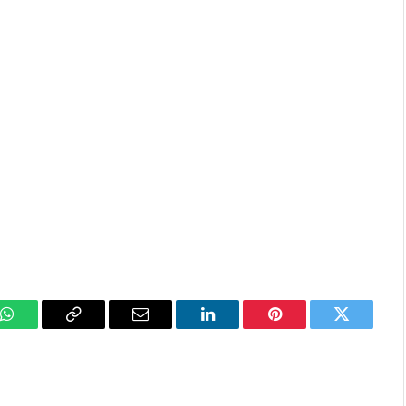
k
WhatsApp
Copy
Email
LinkedIn
Pinterest
Twitter
Link