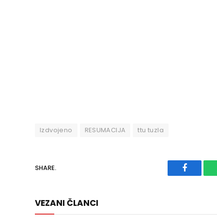
Izdvojeno
RESUMACIJA
ttu tuzla
SHARE.
Faceboo
VEZANI ČLANCI