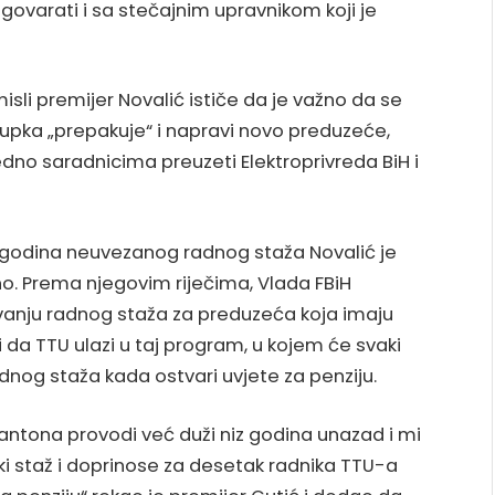
varati i sa stečajnim upravnikom koji je
sli premijer Novalić ističe da je važno da se
pka „prepakuje“ i napravi novo preduzeće,
dno saradnicima preuzeti Elektroprivreda BiH i
4 godina neuvezanog radnog staža Novalić je
eno. Prema njegovim riječima, Vlada FBiH
anju radnog staža za preduzeća koja imaju
 da TTU ulazi u taj program, u kojem će svaki
dnog staža kada ostvari uvjete za penziju.
antona provodi već duži niz godina unazad i mi
ki staž i doprinose za desetak radnika TTU-a