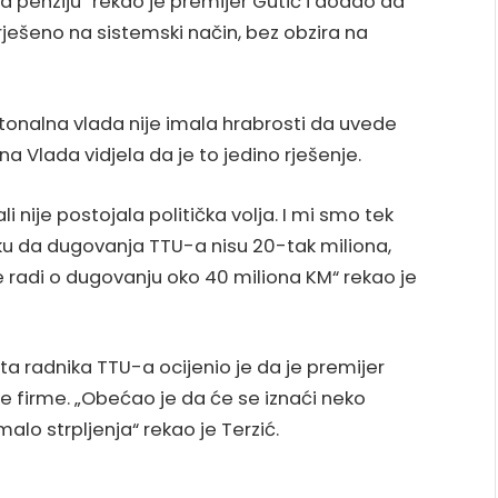
za penziju“ rekao je premijer Gutić i dodao da
ješeno na sistemski način, bez obzira na
ntonalna vlada nije imala hrabrosti da uvede
na Vlada vidjela da je to jedino rješenje.
ali nije postojala politička volja. I mi smo tek
iku da dugovanja TTU-a nisu 20-tak miliona,
se radi o dugovanju oko 40 miliona KM“ rekao je
a radnika TTU-a ocijenio je da je premijer
e firme. „Obećao je da će se iznaći neko
malo strpljenja“ rekao je Terzić.