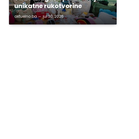
unikatne rukotvorine
aktuelno.ba
jul 30, 2026