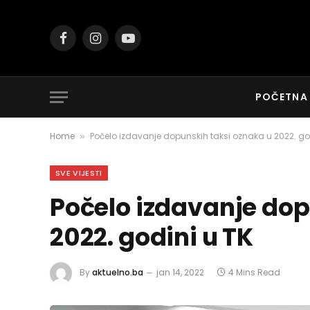
Facebook
Instagram
YouTube
POČETNA
Home
Počelo izdavanje dopunskih taksi oznaka u 2022. go
»
SVE VIJESTI
Počelo izdavanje dop
2022. godini u TK
By
aktuelno.ba
jan 14, 2022
4 Mins Read