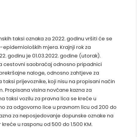
nskih taksi oznaka za 2022. godinu vršiti će se
epidemioloških mjera. Krajnji rok za
2. godinu je 01.03.2022. godine (utorak).
a cestovni saobraćaj odnosno pripadnici
 prekršajne naloge, odnosno zahtjeve za
aksi prijevoznike, koji nisu na propisani način
. Propisana visina novčane kazna za
taksi vozilu za pravna lica se kreće u
no za odgovorno lice u pravnom licu od 200 do
 kazna za neposjedovanje dopunske oznake na
đer kreće u rasponu od 500 do 1.500 KM.