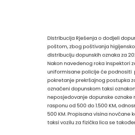
Distribucija Rješenja o dodjeli dopu
poštom, zbog poštivanja higijensko-
distribuciju dopunskih oznaka za 202
Nakon navedenog roka inspektori z
uniformisane policije će podnositi
pokretanje prekršajnog postupka za t
označeni dopunskom taksi oznakom
neposjedovanje dopunske oznake na 
rasponu od 500 do 1.500 KM, odnos
500 KM. Propisana visina novčane
taksi vozilu za fizička lica se tako