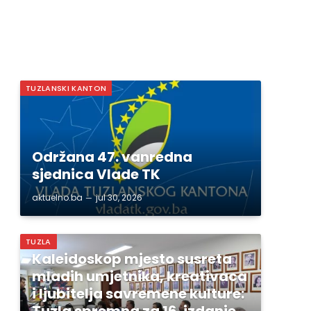
TUZLANSKI KANTON
Održana 47. vanredna
sjednica Vlade TK
aktuelno.ba
jul 30, 2026
TUZLA
Kaleidoskop mjesto susreta
mladih umjetnika, kreativaca
i ljubitelja savremene kulture:
Tuzla spremna za 16. izdanje