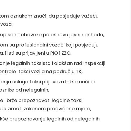
nskom oznakom znači da posjeduje važeću
evoza,
propisane obaveze po osnovu javnih prihoda,
ilom su profesionalni vozači koji posjeduju
i isti su prijavljeni u PIO i ZZO,
nje legalnih taksista i olakšan rad inspekciji
trole taksi vozila na području TK,
nja usluga taksi prijevoza lakše uočiti i
oznike od nelegalnih,
e i brže prepoznavati legalne taksi
 poduzimati zakonom predviđene mjere,
 lakše prepoznavanje legalnih od nelegalnih