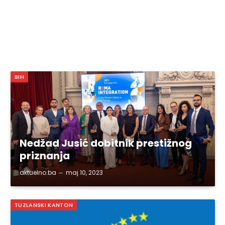
BIH
Nedžad Jusić dobitnik prestižnog
priznanja
aktuelno.ba
maj 10, 2023
TUZLANSKI KANTON