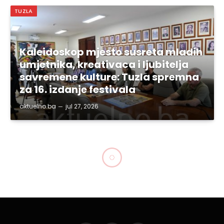
TUZLA
Kaleidoskop mjesto susreta mladih
umjetnika, kreativaca i ljubitelja
savremene kulture: Tuzla spremna
za 16. izdanje festivala
aktuelno.ba
jul 27, 2026