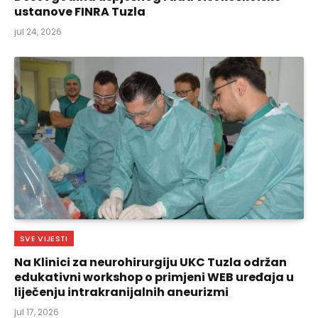
ustanove FINRA Tuzla
jul 24, 2026
SVE VIJESTI
Na Klinici za neurohirurgiju UKC Tuzla održan
edukativni workshop o primjeni WEB uređaja u
liječenju intrakranijalnih aneurizmi
jul 17, 2026