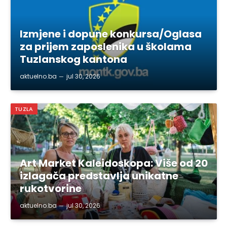
Izmjene i dopune konkursa/Oglasa
za prijem zaposlenika u školama
Tuzlanskog kantona
aktuelno.ba
jul 30, 2026
TUZLA
Art Market Kaleidoskopa: Više od 20
izlagača predstavlja unikatne
rukotvorine
aktuelno.ba
jul 30, 2026