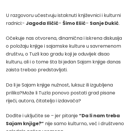
U razgovoru učestvuju istaknuti književnici i kulturni
radnici:-
Jagoda Iličić
–
Šimo Ešić
–
Sanje Dukić
.
Očekuje nas otvorena, dinamična i iskrena diskusija
o položaju knjige i sajamske kulture u savremenom
društvu, o Tuzli kao gradu koji je oduvijek disao
kulturu, ali i o tome šta bi jedan Sajam knjige danas
zaista trebao predstavljati.
Da li je Sajam knjige nužnost, luksuz ili izgubljena
prilika?Može li Tuzla ponovo postati grad pisane
riječi, autora, čitatelja i izdavača?
Dođite i uključite se – jer pitanje
“Da li nam treba
Sajam knjige?”
nije samo kulturno, već i društveno