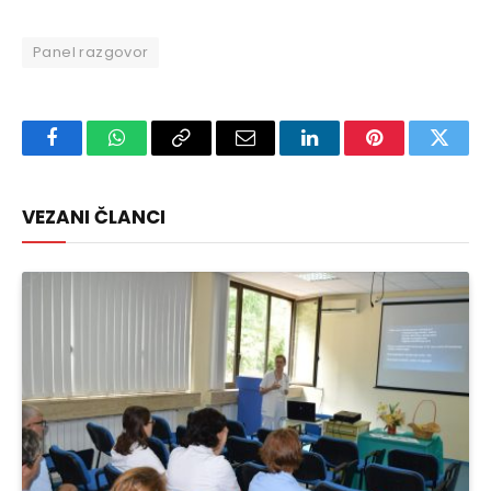
Panel razgovor
Facebook
WhatsApp
Copy
Email
LinkedIn
Pinterest
Twitte
Link
VEZANI ČLANCI