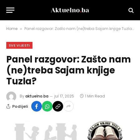
Home
Panel razgovor: Zašto nam (ne)treba Sajam knjige Tuzla?
»
SVE VIJESTI
Panel razgovor: Zašto nam
(ne)treba Sajam knjige
Tuzla?
By
aktuelno.ba
jul 17, 2025
1 Min Read
Podijeli