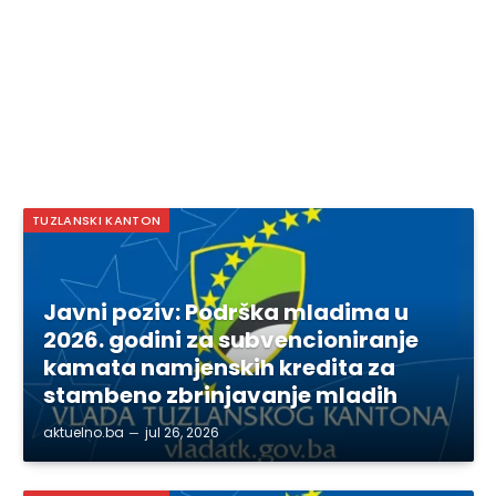
TUZLANSKI KANTON
Javni poziv: Podrška mladima u
2026. godini za subvencioniranje
kamata namjenskih kredita za
stambeno zbrinjavanje mladih
aktuelno.ba
jul 26, 2026