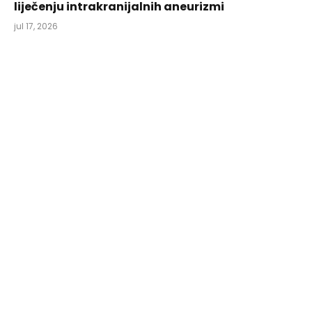
liječenju intrakranijalnih aneurizmi
jul 17, 2026