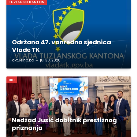
TUZLANSKI KANTON
Održana 47. vanredna sjednica
Vlade TK
aktuelno.ba
jul 30, 2026
BIH
Nedžad Jusić dobitnik prestižnog
priznanja