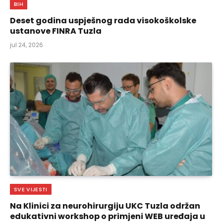
BIH
Deset godina uspješnog rada visokoškolske
ustanove FINRA Tuzla
jul 24, 2026
SVE VIJESTI
Na Klinici za neurohirurgiju UKC Tuzla održan
edukativni workshop o primjeni WEB uređaja u