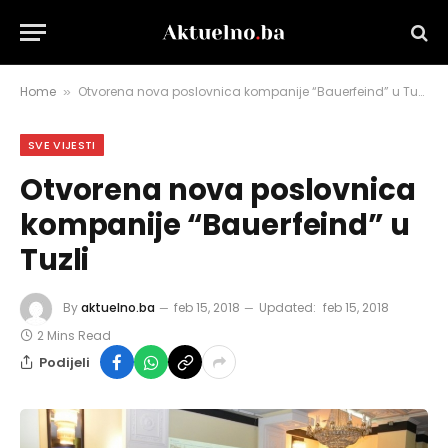
Home
Otvorena nova poslovnica kompanije “Bauerfeind” u Tuzli
»
SVE VIJESTI
Otvorena nova poslovnica
kompanije “Bauerfeind” u
Tuzli
By
aktuelno.ba
feb 15, 2018
Updated:
feb 15, 2018
2 Mins Read
Podijeli