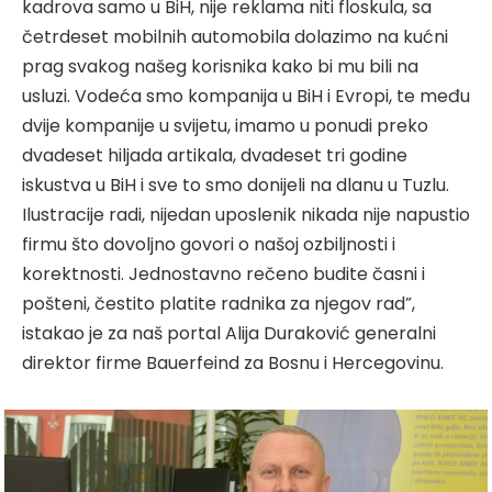
kadrova samo u BiH, nije reklama niti floskula, sa
četrdeset mobilnih automobila dolazimo na kućni
prag svakog našeg korisnika kako bi mu bili na
usluzi. Vodeća smo kompanija u BiH i Evropi, te među
dvije kompanije u svijetu, imamo u ponudi preko
dvadeset hiljada artikala, dvadeset tri godine
iskustva u BiH i sve to smo donijeli na dlanu u Tuzlu.
Ilustracije radi, nijedan uposlenik nikada nije napustio
firmu što dovoljno govori o našoj ozbiljnosti i
korektnosti. Jednostavno rečeno budite časni i
pošteni, čestito platite radnika za njegov rad”,
istakao je za naš portal Alija Duraković generalni
direktor firme Bauerfeind za Bosnu i Hercegovinu.