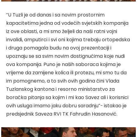
“U Tuzli je od danas i sa novim prostornim
kapacitetima jedna od vodećih svjetskih kompanija
iz ove oblasti, a mi smo željeli da naši ratni vojni
invalidi, amputirci i svi oni kojima trebaju ortopedska
i druga pomagala budu na ovoj prezentaciji i
upoznaju se sa svim novim dostignućima koje nudi
ova kompanija. Puno je naših saboraca kojima je
vrijeme da zamijene kolica ili protezu, mi smo tu da
im pomognemo, a to svih ovih godina čini Vlada
Tuzlanskog kantona i resorno ministarstvo za
boračka pitanja sa kojim i mi kao Savez ali i korisnici
ovih usluga imamo jaku dobru saradnju”- istakao je
predsjednik Saveza RVI TK Fahrudin Hasanović.