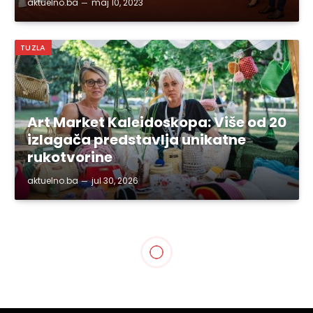
aktuelno.ba
maj 10, 2023
TUZLA
Art Market Kaleidoskopa: Više od 20
izlagača predstavlja unikatne
rukotvorine
aktuelno.ba
jul 30, 2026