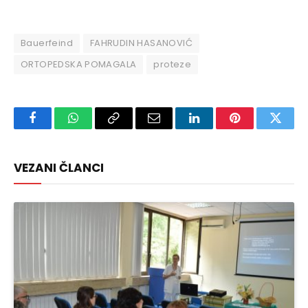
Bauerfeind
FAHRUDIN HASANOVIĆ
ORTOPEDSKA POMAGALA
proteze
Facebook
WhatsApp
Copy
Email
LinkedIn
Pinterest
Twitte
Link
VEZANI ČLANCI