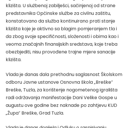
klizišta. U službenoj zabilješci, sačinjenoj od strane
predstavnika Općinske službe za civilnu zaštitu,
konstatovano da služba kontinuirano prati stanje
klizišta koje je aktivno sa blagim pomjeranjem tla i
da zbog svoje specifičnosti, složenosti i obima kao i
veoma značajnih finansijskih sredstava, koje treba
obezbjediti, nisu provođene trajne mjere sanacije
klizišta.
Vlada je danas dala prethodnu saglasnost Školskom
odboru Javne ustanove Osnovna škola „Breške“
Breške, Tuzla, za korištenje nogometenog igrališta
radi održavanja manifestacije Dani Velike Gospe u
augustu ove godine bez naknade po zahtjevu KUD
„Župa“ Breške, Grad Tuzla.
Vlada je danas donijela i Odluku o raspisivanju