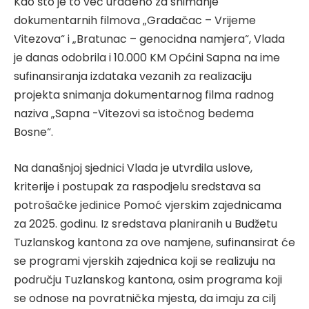
Kao što je to već urađeno za snimanje
dokumentarnih filmova „Gradačac – Vrijeme
Vitezova“ i „Bratunac – genocidna namjera“, Vlada
je danas odobrila i 10.000 KM Općini Sapna na ime
sufinansiranja izdataka vezanih za realizaciju
projekta snimanja dokumentarnog filma radnog
naziva „Sapna -Vitezovi sa istočnog bedema
Bosne“.
Na današnjoj sjednici Vlada je utvrdila uslove,
kriterije i postupak za raspodjelu sredstava sa
potrošačke jedinice Pomoć vjerskim zajednicama
za 2025. godinu. Iz sredstava planiranih u Budžetu
Tuzlanskog kantona za ove namjene, sufinansirat će
se programi vjerskih zajednica koji se realizuju na
području Tuzlanskog kantona, osim programa koji
se odnose na povratnička mjesta, da imaju za cilj