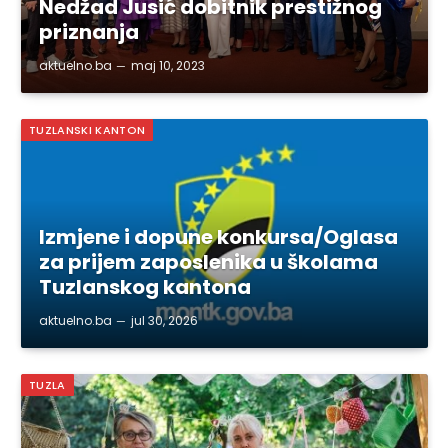
Nedžad Jusić dobitnik prestižnog
priznanja
aktuelno.ba
maj 10, 2023
TUZLANSKI KANTON
Izmjene i dopune konkursa/Oglasa
za prijem zaposlenika u školama
Tuzlanskog kantona
aktuelno.ba
jul 30, 2026
TUZLA