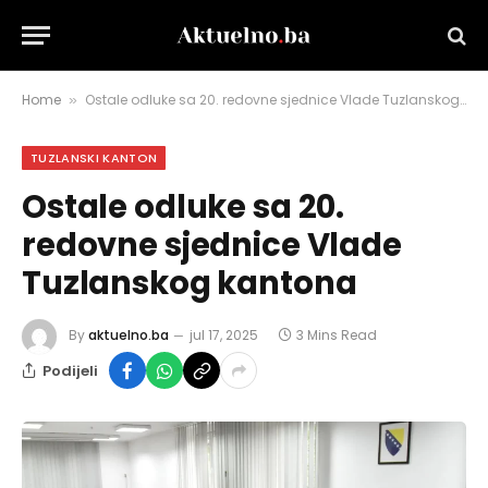
Home
Ostale odluke sa 20. redovne sjednice Vlade Tuzlanskog kantona
»
TUZLANSKI KANTON
Ostale odluke sa 20.
redovne sjednice Vlade
Tuzlanskog kantona
By
aktuelno.ba
jul 17, 2025
3 Mins Read
Podijeli