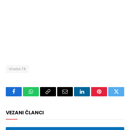
Vlada TK
Facebook
WhatsApp
Copy
Email
LinkedIn
Pinterest
Twitte
Link
VEZANI ČLANCI