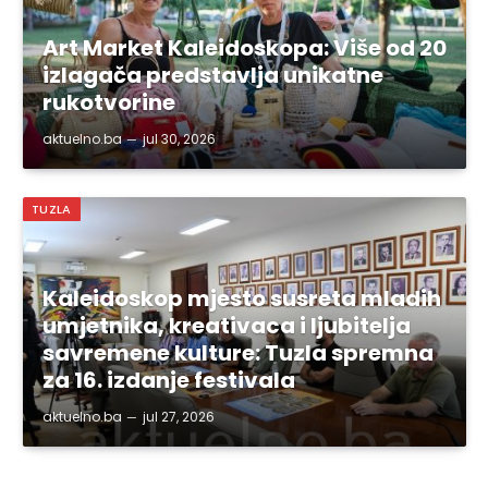
Art Market Kaleidoskopa: Više od 20
izlagača predstavlja unikatne
rukotvorine
aktuelno.ba
jul 30, 2026
TUZLA
Kaleidoskop mjesto susreta mladih
umjetnika, kreativaca i ljubitelja
savremene kulture: Tuzla spremna
za 16. izdanje festivala
aktuelno.ba
jul 27, 2026