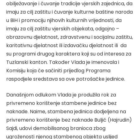
obilježavanje i čuvanje tradicije vjerskih zajednica, da
imaju za cilj zaštitu i čuvanje kulturne baštine naroda
u BiH i promociju njihovih kulturnih vrijednosti, da
imaju za cilj zaštitu vjerskih objekata, odgojno –
obrazovnu djelatnost, zdravstvenu i socijalnu zaštitu,
karitativnu djelatnost ili izdavačku djelatnost ili da
su programi drugog karaktera koji su od interesa za
Tuzlanski kanton. Također Vlada je imenovala i
Komisiju koja će sačiniti prijedlog Programa
raspodjele sredstava sa ove potrošačke jedinice.
Današnjom odlukom Vlada je produžila rok za
privremeno korištenje stambene jedinice bez
naknade. Naime, stambena jedinica dodjeljena na
privremeno korištenje bez naknade Buljić (Hajrudin)
Sajdi, udovi demobilisanog branioca zbog
ugroženosti njenog stambenog objekta uslijed