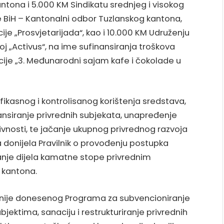
ntona i 5.000 KM Sindikatu srednjeg i visokog
e BiH – Kantonalni odbor Tuzlanskog kantona,
je „Prosvjetarijada“, kao i 10.000 KM Udruženju
j „Activus“, na ime sufinansiranja troškova
acije „3. Međunarodni sajam kafe i čokolade u
efikasnog i kontrolisanog korištenja sredstava,
nansiranje privrednih subjekata, unapređenje
ktivnosti, te jačanje ukupnog privrednog razvoja
 donijela Pravilnik o provođenju postupka
anje dijela kamatne stope privrednim
 kantona.
anije donesenog Programa za subvencioniranje
jektima, sanaciju i restrukturiranje privrednih