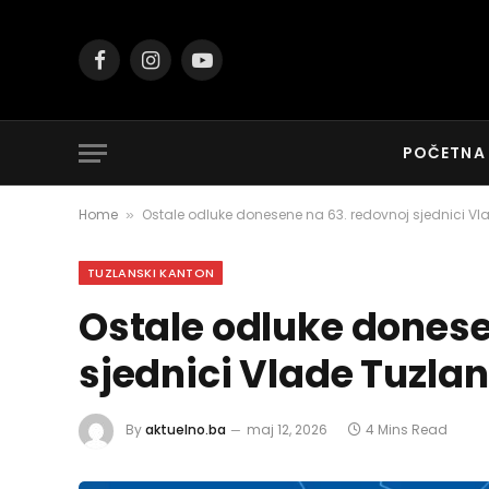
Facebook
Instagram
YouTube
POČETNA
Home
Ostale odluke donesene na 63. redovnoj sjednici V
»
TUZLANSKI KANTON
Ostale odluke donese
sjednici Vlade Tuzla
By
aktuelno.ba
maj 12, 2026
4 Mins Read