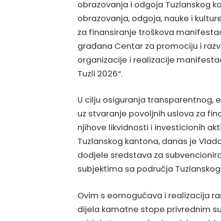
obrazovanja i odgoja Tuzlanskog ka
obrazovanja, odgoja, nauke i kultur
za finansiranje troškova manifestaci
građana Centar za promociju i razvo
organizacije i realizacije manifest
Tuzli 2026“.
U cilju osiguranja transparentnog, 
uz stvaranje povoljnih uslova za fi
njihove likvidnosti i investicionih a
Tuzlanskog kantona, danas je Vlada
dodjele sredstava za subvencionir
subjektima sa područja Tuzlanskog
Ovim s eomogućava i realizacija r
dijela kamatne stope privrednim sub