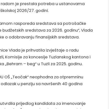
im radom je prestala potreba u ustanovama
školskoj 2026/27. godini.
gramom rasporeda sredstava sa potrošačke
ike budžetskih sredstava za 2026. godinu“, Vlada
ke o odobravanju finansijskih sredstava.
ice Vlada je prihvatila izvještaje o radu
i, Komisije za koncesije Tuzlanskog kantona i
a „Behram – beg“ u Tuzli za 2025. godinu.
a JU OŠ „Teočak“ neophodna za otpremninu
a odlazak u penziju sa navršenih 40 godina
e utvrdila prijedlog kandidata za imenovanje