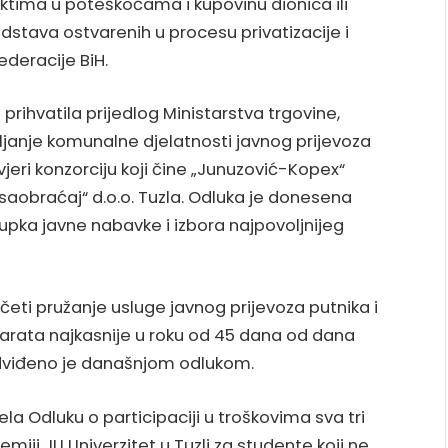
tima u poteškoćama i kupovinu dionica ili
edstava ostvarenih u procesu privatizacije i
deracije BiH.
prihvatila prijedlog Ministarstva trgovine,
ljanje komunalne djelatnosti javnog prijevoza
jeri konzorciju koji čine „Junuzović-Kopex“
i saobraćaj“ d.o.o. Tuzla. Odluka je donesena
ka javne nabavke i izbora najpovoljnijeg
četi pružanje usluge javnog prijevoza putnika i
karata najkasnije u roku od 45 dana od dana
dviđeno je današnjom odlukom.
ela Odluku o participaciji u troškovima sva tri
miji JU Univerzitet u Tuzli za studente koji ne