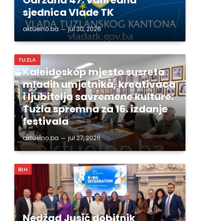
sjednica Vlade TK
aktuelno.ba
jul 30, 2026
TUZLA
Kaleidoskop mjesto susreta
mladih umjetnika, kreativaca
i ljubitelja savremene kulture:
Tuzla spremna za 16. izdanje
festivala
aktuelno.ba
jul 27, 2026
BIH
Nedžad Jusić dobitnik