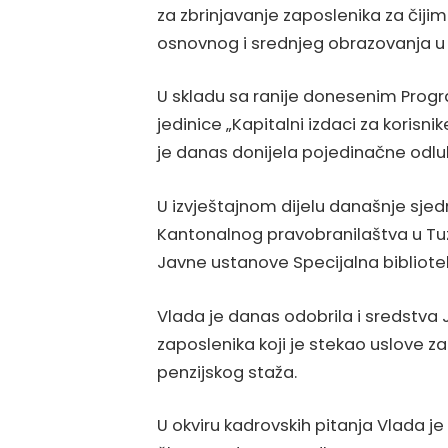
za zbrinjavanje zaposlenika za čij
osnovnog i srednjeg obrazovanja u 
U skladu sa ranije donesenim Pro
jedinice „Kapitalni izdaci za korisn
je danas donijela pojedinačne odlu
U izvještajnom dijelu današnje sjedn
Kantonalnog pravobranilaštva u Tuzl
Javne ustanove Specijalna bibliotek
Vlada je danas odobrila i sredstv
zaposlenika koji je stekao uslove z
penzijskog staža.
U okviru kadrovskih pitanja Vlada j