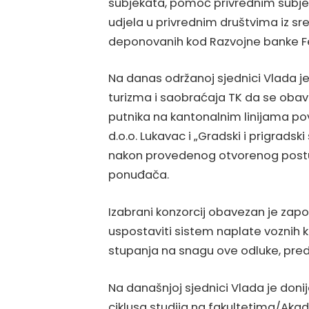
subjekata, pomoć privrednim subjek
udjela u privrednim društvima iz sr
deponovanih kod Razvojne banke Fe
Na danas održanoj sjednici Vlada je 
turizma i saobraćaja TK da se obav
putnika na kantonalnim linijama pov
d.o.o. Lukavac i „Gradski i prigradsk
nakon provedenog otvorenog postup
ponuđača.
Izabrani konzorcij obavezan je zapo
uspostaviti sistem naplate voznih 
stupanja na snagu ove odluke, pre
Na današnjoj sjednici Vlada je donij
ciklusa studija na fakultetima/Akade