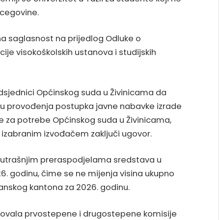
rcegovine.
na saglasnost na prijedlog Odluke o
cije visokoškolskih ustanova i studijskih
dsjednici Općinskog suda u Živinicama da
ju provođenja postupka javne nabavke izrade
de za potrebe Općinskog suda u Živinicama,
a izabranim izvođačem zaključi ugovor.
unutrašnjim preraspodjelama sredstava u
. godinu, čime se ne mijenja visina ukupno
anskog kantona za 2026. godinu.
enovala prvostepene i drugostepene komisije