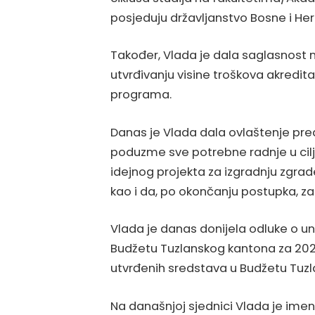
posjeduju državljanstvo Bosne i He
Također, Vlada je dala saglasnost 
utvrđivanju visine troškova akredita
programa.
Danas je Vlada dala ovlaštenje pre
poduzme sve potrebne radnje u cil
idejnog projekta za izgradnju zgra
kao i da, po okončanju postupka, z
Vlada je danas donijela odluke o 
Budžetu Tuzlanskog kantona za 2026
utvrđenih sredstava u Budžetu Tuzl
Na današnjoj sjednici Vlada je im