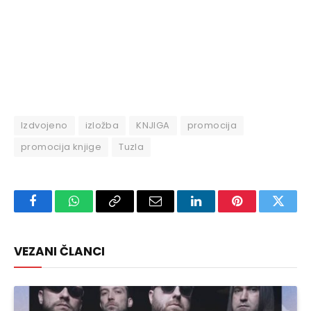
Izdvojeno
izložba
KNJIGA
promocija
promocija knjige
Tuzla
Facebook
WhatsApp
Copy
Email
LinkedIn
Pinterest
Twitte
Link
VEZANI ČLANCI