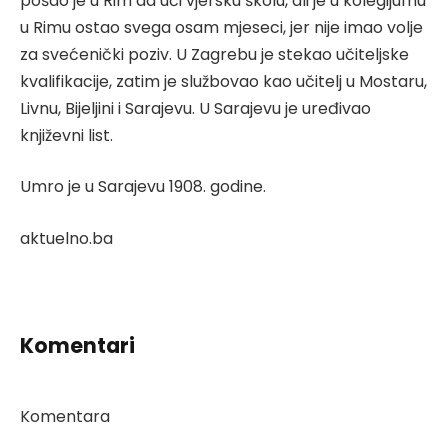
pošao je u Rim da uči vjersku školu, ali je u kolegijumu
u Rimu ostao svega osam mjeseci, jer nije imao volje
za svećenički poziv. U Zagrebu je stekao učiteljske
kvalifikacije, zatim je službovao kao učitelj u Mostaru,
Livnu, Bijeljini i Sarajevu. U Sarajevu je uređivao
književni list.
Umro je u Sarajevu 1908. godine.
aktuelno.ba
Komentari
Komentara