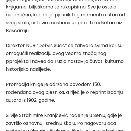
knjigama, bilješkama te rukopisima. Sve je ostalo
autentično, kao da je pjesnik tog momenta ustao od
svog stola, ostavio mastionicu i pero te odšetao niz
Baščaršiju.
Direktor NUB ”Derviš Sušić” se zahvalio svima koji su
omogućili realizaciju ovog veoma značajnog
pprojekta i naveo da Tuzla nastavlja čuvati kulturno
historijsko naslijeđe.
Promocija knjige je održana povodom 150.
rođendana ovog pjesnika, a riječ je o reprint izdanju
autora iz 1902. godine.
Silvije Strahimire Kranjčević rođen je u Senju, gdje je
završio osnovnu i srednju školu. Po nagovoru oca