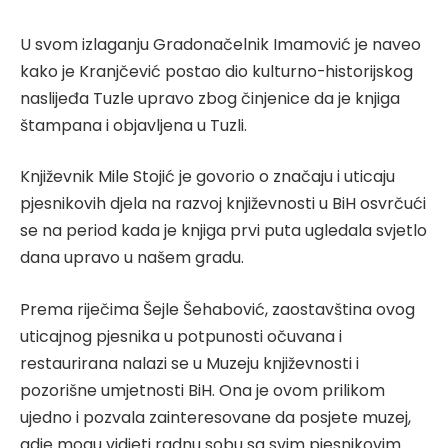
U svom izlaganju Gradonačelnik Imamović je naveo
kako je Kranjčević postao dio kulturno-historijskog
naslijeđa Tuzle upravo zbog činjenice da je knjiga
štampana i objavljena u Tuzli.
Književnik Mile Stojić je govorio o značaju i uticaju
pjesnikovih djela na razvoj književnosti u BiH osvrčući
se na period kada je knjiga prvi puta ugledala svjetlo
dana upravo u našem gradu.
Prema riječima Šejle Šehabović, zaostavština ovog
uticajnog pjesnika u potpunosti očuvana i
restaurirana nalazi se u Muzeju književnosti i
pozorišne umjetnosti BiH. Ona je ovom prilikom
ujedno i pozvala zainteresovane da posjete muzej,
gdje mogu vidjeti radnu sobu sa svim pjesnikovim