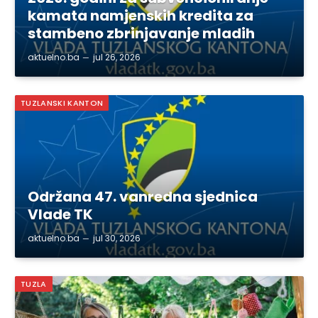
kamata namjenskih kredita za
stambeno zbrinjavanje mladih
aktuelno.ba
jul 26, 2026
TUZLANSKI KANTON
Održana 47. vanredna sjednica
Vlade TK
aktuelno.ba
jul 30, 2026
TUZLA