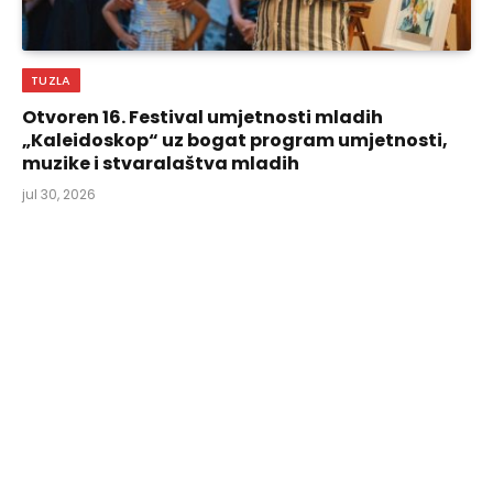
TUZLA
Otvoren 16. Festival umjetnosti mladih
„Kaleidoskop“ uz bogat program umjetnosti,
muzike i stvaralaštva mladih
jul 30, 2026