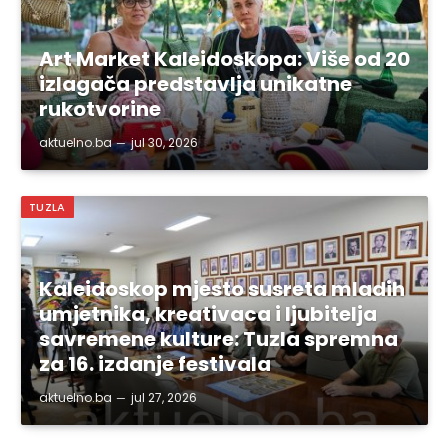
Art Market Kaleidoskopa: Više od 20
izlagača predstavlja unikatne
rukotvorine
aktuelno.ba
jul 30, 2026
TUZLA
Kaleidoskop mjesto susreta mladih
umjetnika, kreativaca i ljubitelja
savremene kulture: Tuzla spremna
za 16. izdanje festivala
aktuelno.ba
jul 27, 2026