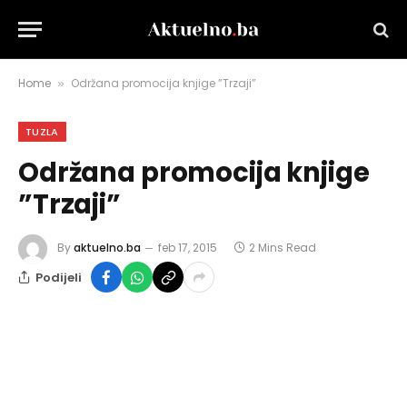
Home
Održana promocija knjige ”Trzaji”
»
TUZLA
Održana promocija knjige
”Trzaji”
By
aktuelno.ba
feb 17, 2015
2 Mins Read
Podijeli