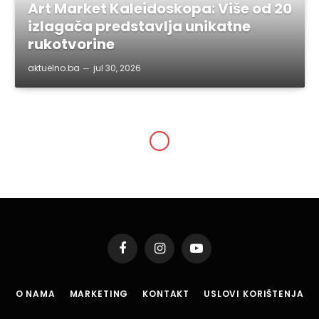
Art Market Kaleidoskopa: Više od 20
izlagača predstavlja unikatne
rukotvorine
aktuelno.ba
jul 30, 2026
Facebook
Instagram
YouTube
O NAMA
MARKETING
KONTAKT
USLOVI KORIŠTENJA