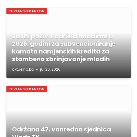
TUZLANSKI KANTON
Javni poziv: Podrška mladima u
2026. godini za subvencioniranje
kamata namjenskih kredita za
stambeno zbrinjavanje mladih
aktuelno.ba
jul 26, 2026
TUZLANSKI KANTON
Održana 47. vanredna sjednica