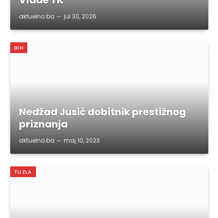
Vlade TK
aktuelno.ba
jul 30, 2026
BIH
Nedžad Jusić dobitnik prestižnog
priznanja
aktuelno.ba
maj 10, 2023
TUZLA