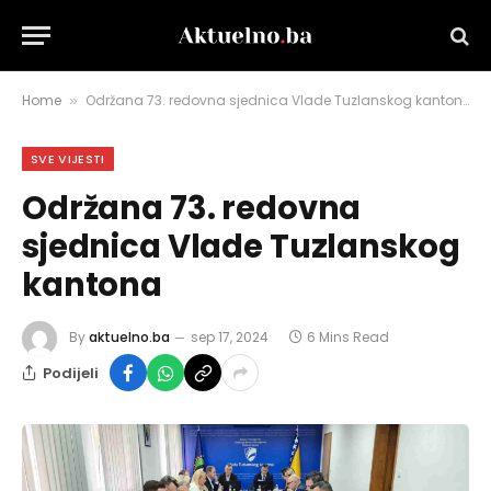
Home
Održana 73. redovna sjednica Vlade Tuzlanskog kantona
»
SVE VIJESTI
Održana 73. redovna
sjednica Vlade Tuzlanskog
kantona
By
aktuelno.ba
sep 17, 2024
6 Mins Read
Podijeli