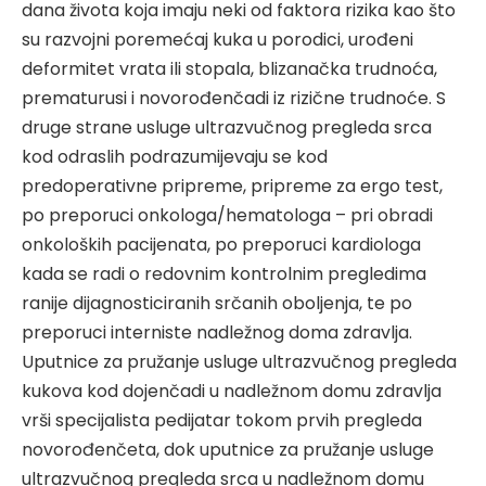
dana života koja imaju neki od faktora rizika kao što
su razvojni poremećaj kuka u porodici, urođeni
deformitet vrata ili stopala, blizanačka trudnoća,
prematurusi i novorođenčadi iz rizične trudnoće. S
druge strane usluge ultrazvučnog pregleda srca
kod odraslih podrazumijevaju se kod
predoperativne pripreme, pripreme za ergo test,
po preporuci onkologa/hematologa – pri obradi
onkoloških pacijenata, po preporuci kardiologa
kada se radi o redovnim kontrolnim pregledima
ranije dijagnosticiranih srčanih oboljenja, te po
preporuci interniste nadležnog doma zdravlja.
Uputnice za pružanje usluge ultrazvučnog pregleda
kukova kod dojenčadi u nadležnom domu zdravlja
vrši specijalista pedijatar tokom prvih pregleda
novorođenčeta, dok uputnice za pružanje usluge
ultrazvučnog pregleda srca u nadležnom domu