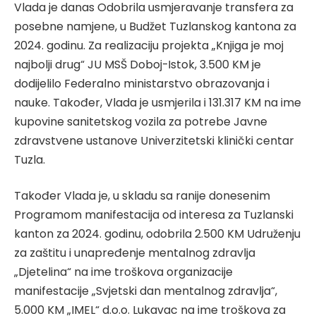
Vlada je danas Odobrila usmjeravanje transfera za
posebne namjene, u Budžet Tuzlanskog kantona za
2024. godinu. Za realizaciju projekta „Knjiga je moj
najbolji drug“ JU MSŠ Doboj-Istok, 3.500 KM je
dodijelilo Federalno ministarstvo obrazovanja i
nauke. Također, Vlada je usmjerila i 131.317 KM na ime
kupovine sanitetskog vozila za potrebe Javne
zdravstvene ustanove Univerzitetski klinički centar
Tuzla.
Također Vlada je, u skladu sa ranije donesenim
Programom manifestacija od interesa za Tuzlanski
kanton za 2024. godinu, odobrila 2.500 KM Udruženju
za zaštitu i unapređenje mentalnog zdravlja
„Djetelina“ na ime troškova organizacije
manifestacije „Svjetski dan mentalnog zdravlja“,
5.000 KM „IMEL“ d.o.o. Lukavac na ime troškova za