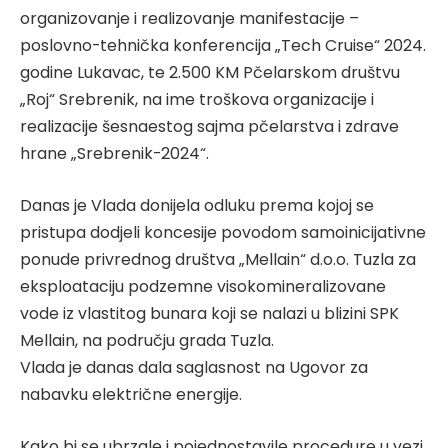
organizovanje i realizovanje manifestacije –
poslovno-tehnička konferencija „Tech Cruise“ 2024.
godine Lukavac, te 2.500 KM Pčelarskom društvu
„Roj“ Srebrenik, na ime troškova organizacije i
realizacije šesnaestog sajma pčelarstva i zdrave
hrane „Srebrenik-2024“.
Danas je Vlada donijela odluku prema kojoj se
pristupa dodjeli koncesije povodom samoinicijativne
ponude privrednog društva „Mellain“ d.o.o. Tuzla za
eksploataciju podzemne visokomineralizovane
vode iz vlastitog bunara koji se nalazi u blizini SPK
Mellain, na području grada Tuzla.
Vlada je danas dala saglasnost na Ugovor za
nabavku električne energije.
Kako bi se ubrzale i pojednostavile procedure u vezi