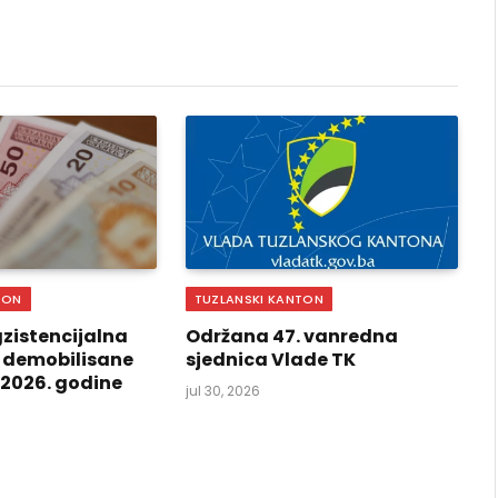
Link
TON
TUZLANSKI KANTON
zistencijalna
Održana 47. vanredna
 demobilisane
sjednica Vlade TK
i 2026. godine
jul 30, 2026