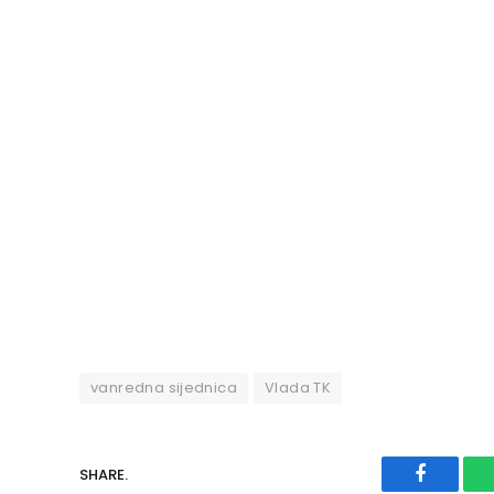
vanredna sijednica
Vlada TK
SHARE.
Faceboo