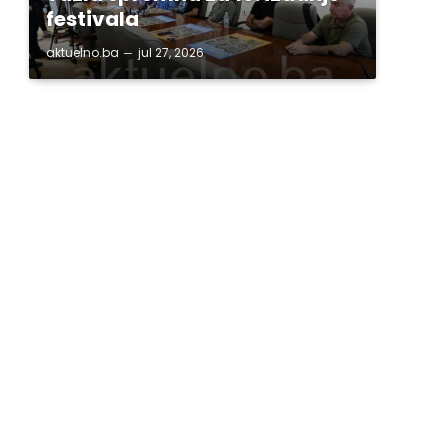
festivala
aktuelno.ba
jul 27, 2026