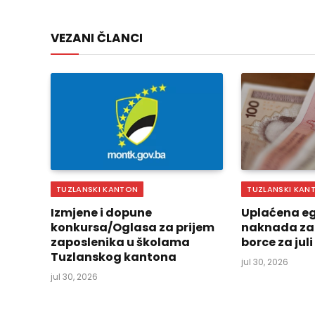
VEZANI ČLANCI
TUZLANSKI KANTON
TUZLANSKI KAN
Izmjene i dopune
Uplaćena eg
konkursa/Oglasa za prijem
naknada za
zaposlenika u školama
borce za jul
Tuzlanskog kantona
jul 30, 2026
jul 30, 2026