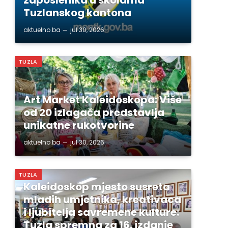
Tuzlanskog kantona
aktuelno.ba
jul 30, 2026
TUZLA
Art Market Kaleidoskopa: Više
od 20 izlagača predstavlja
unikatne rukotvorine
aktuelno.ba
jul 30, 2026
TUZLA
Kaleidoskop mjesto susreta
mladih umjetnika, kreativaca
i ljubitelja savremene kulture:
Tuzla spremna za 16. izdanje