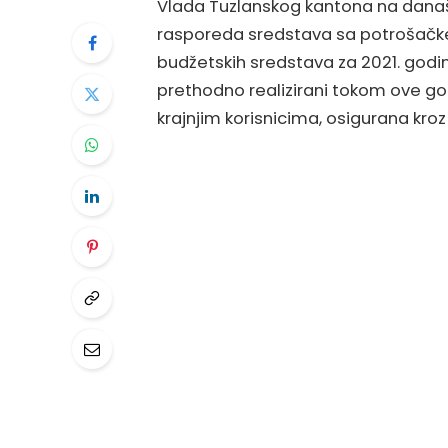
Vlada Tuzlanskog kantona na današn
rasporeda sredstava sa potrošačke j
budžetskih sredstava za 2021. godin
prethodno realizirani tokom ove g
krajnjim korisnicima, osigurana kro