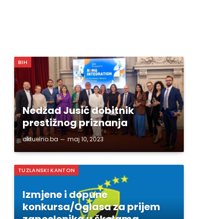
BIH
Nedžad Jusić dobitnik
prestižnog priznanja
aktuelno.ba
maj 10, 2023
TUZLANSKI KANTON
Izmjene i dopune
konkursa/Oglasa za prijem
zaposlenika u školama