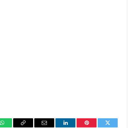
k
WhatsApp
Copy
Email
LinkedIn
Pinterest
Twitter