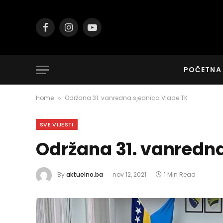
Facebook
Instagram
YouTube
POČETNA
Home
Održana 31. vanredna sjednica Vlade TK
»
SVE VIJESTI
Održana 31. vanredna
By
aktuelno.ba
nov 12, 2021
1 Min Read