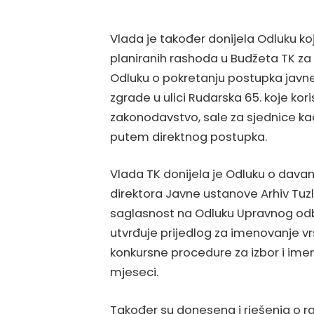
Vlada je također donijela Odluku k
planiranih rashoda u Budžeta TK za 
Odluku o pokretanju postupka javne
zgrade u ulici Rudarska 65. koje kor
zakonodavstvo, sale za sjednice kao
putem direktnog postupka.
Vlada TK donijela je Odluku o dava
direktora Javne ustanove Arhiv Tu
saglasnost na Odluku Upravnog odb
utvrđuje prijedlog za imenovanje v
konkursne procedure za izbor i ime
mjeseci.
Također su donesena i rješenja o r