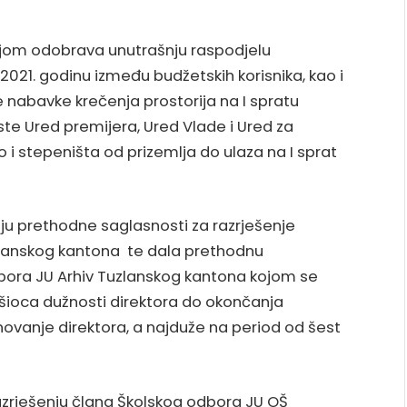
ojom odobrava unutrašnju raspodjelu
2021. godinu između budžetskih korisnika, kao i
 nabavke krečenja prostorija na I spratu
iste Ured premijera, Ured Vlade i Ured za
 i stepeništa od prizemlja do ulaza na I sprat
nju prethodne saglasnosti za razrješenje
zlanskog kantona te dala prethodnu
ora JU Arhiv Tuzlanskog kantona kojom se
ršioca dužnosti direktora do okončanja
novanje direktora, a najduže na period od šest
azrješenju člana Školskog odbora JU OŠ