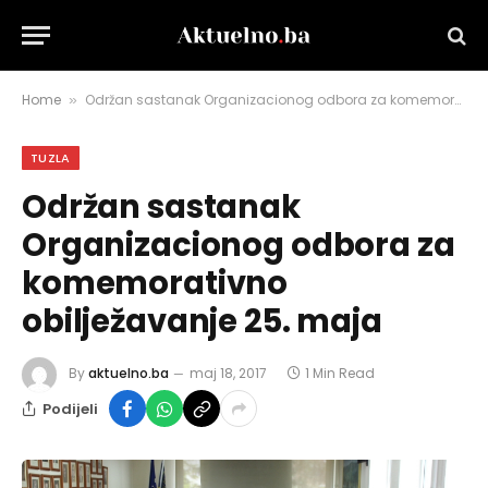
Home
Održan sastanak Organizacionog odbora za komemorativno obilježavanje 25. maja
»
TUZLA
Održan sastanak
Organizacionog odbora za
komemorativno
obilježavanje 25. maja
By
aktuelno.ba
maj 18, 2017
1 Min Read
Podijeli