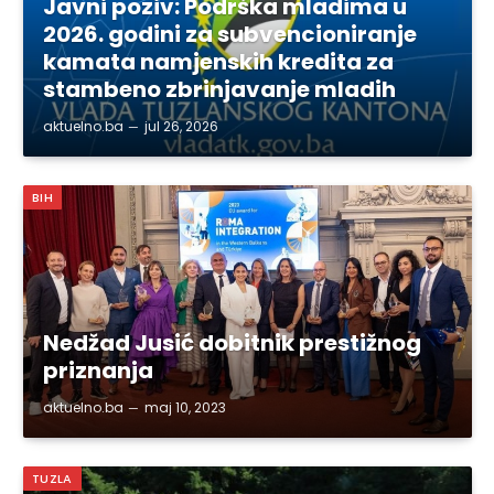
Javni poziv: Podrška mladima u
2026. godini za subvencioniranje
kamata namjenskih kredita za
stambeno zbrinjavanje mladih
aktuelno.ba
jul 26, 2026
BIH
Nedžad Jusić dobitnik prestižnog
priznanja
aktuelno.ba
maj 10, 2023
TUZLA